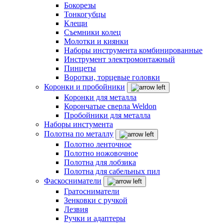
Бокорезы
Тонкогубцы
Клещи
Съемники колец
Молотки и киянки
Наборы инструмента комбинированные
Инструмент электромонтажный
Пинцеты
Воротки, торцевые головки
Коронки и пробойники
Коронки для металла
Корончатые сверла Weldon
Пробойники для металла
Наборы инстумента
Полотна по металлу
Полотно ленточное
Полотно ножовочное
Полотна для лобзика
Полотна для сабельных пил
Фаскосниматели
Гратосниматели
Зенковки с ручкой
Лезвия
Ручки и адаптеры