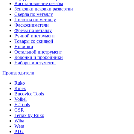
Восстановление резьбы
Зенковки цековки развертки
Сверла по металлу
Полотна по металлу
Фаскосниматели
Фрезы по металлу
Ручной инструмент
Товары со скидкой
Новинки
Остальной инструмент
Коронки и пробойники
Наборы инстумента
Производители
Ruko
Kinex
Bucovice Tools
Volkel
H-Tools
GSR
Terrax by Ruko
Wiha
Wera
PTG