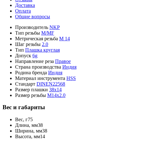
Доставка
Оплата
Общие вопросы
Производитель
NKP
Тип резьбы
M/MF
Метрическая резьба
М 14
Шаг резьбы
2.0
Тип
Плашка круглая
Допуск
6g
Направление реза
Правое
Страна производства
Индия
Родина бренда
Индия
Материал инструмента
HSS
Стандарт
DINEN22568
Размер плашки
38x14
Размер резьбы
М14x2.0
Вес и габариты
Вес, г
75
Длина, мм
38
Ширина, мм
38
Высота, мм
14