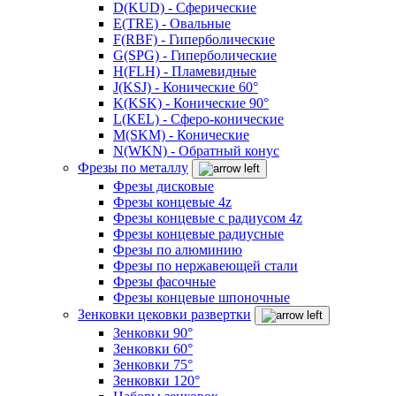
D(KUD) - Сферические
E(TRE) - Овальные
F(RBF) - Гиперболические
G(SPG) - Гиперболические
H(FLH) - Пламевидные
J(KSJ) - Конические 60°
K(KSK) - Конические 90°
L(KEL) - Сферо-конические
M(SKM) - Конические
N(WKN) - Обратный конус
Фрезы по металлу
Фрезы дисковые
Фрезы концевые 4z
Фрезы концевые с радиусом 4z
Фрезы концевые радиусные
Фрезы по алюминию
Фрезы по нержавеющей стали
Фрезы фасочные
Фрезы концевые шпоночные
Зенковки цековки развертки
Зенковки 90°
Зенковки 60°
Зенковки 75°
Зенковки 120°