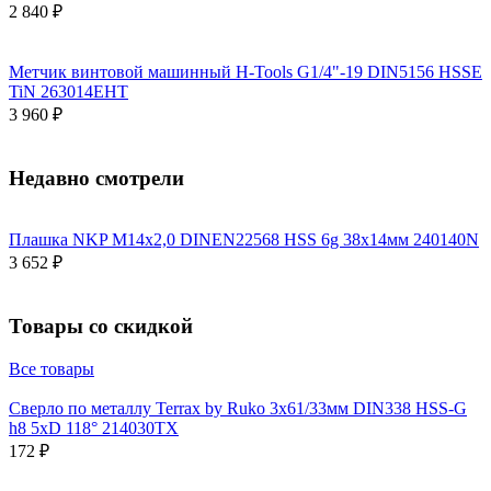
2 840 ₽
Метчик винтовой машинный H-Tools G1/4"-19 DIN5156 HSSE
TiN 263014EHT
3 960 ₽
Недавно смотрели
Плашка NKP М14х2,0 DINEN22568 HSS 6g 38х14мм 240140N
3 652 ₽
Товары со скидкой
Все товары
Сверло по металлу Terrax by Ruko 3x61/33мм DIN338 HSS-G
h8 5xD 118° 214030TX
172 ₽