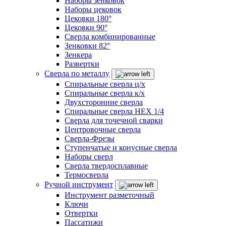
Наборы зенковок
Наборы цековок
Цековки 180°
Цековки 90°
Сверла комбинированные
Зенковки 82°
Зенкера
Развертки
Сверла по металлу
Спиральные сверла ц/х
Спиральные сверла к/х
Двухсторонние сверла
Спиральные сверла HEX 1/4
Сверла для точечной сварки
Центровочные сверла
Сверла-Фрезы
Ступенчатые и конусные сверла
Наборы сверл
Сверла твердосплавные
Термосверла
Ручной инструмент
Инструмент разметочный
Ключи
Отвертки
Пассатижи