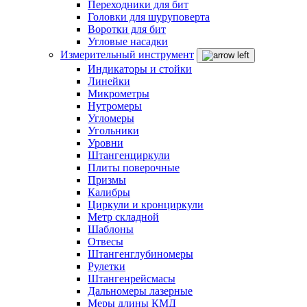
Переходники для бит
Головки для шуруповерта
Воротки для бит
Угловые насадки
Измерительный инструмент
Индикаторы и стойки
Линейки
Микрометры
Нутромеры
Угломеры
Угольники
Уровни
Штангенциркули
Плиты поверочные
Призмы
Калибры
Циркули и кронциркули
Метр складной
Шаблоны
Отвесы
Штангенглубиномеры
Рулетки
Штангенрейсмасы
Дальномеры лазерные
Меры длины КМД