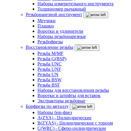
Наборы измерительного инструмента
Толщиномер рычажный
Резьбонарезной инструмент
Метчики
Плашки
Воротки и удлинители
Наборы резьбонарезные
Резьбофрезы
Восстановление резьбы
Резьба M/MF
Резьба G(BSP)
Резьба UNC
Резьба UNF
Резьба UN
Резьба BSW
Резьба BSF
Наборы для восстановления резьбы
Воротки и штифты для вставок
Экстракторы резьбовые
Борфрезы по металлу
Наборы бор-фрез
A(ZYA) - Цилиндрические
B(ZYAS) - Цилиндрические с торцом
C(WRC) - Сферо-цилиндрические