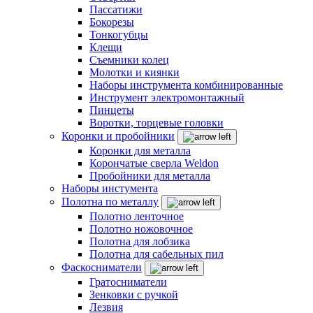
Пассатижи
Бокорезы
Тонкогубцы
Клещи
Съемники колец
Молотки и киянки
Наборы инструмента комбинированные
Инструмент электромонтажный
Пинцеты
Воротки, торцевые головки
Коронки и пробойники
Коронки для металла
Корончатые сверла Weldon
Пробойники для металла
Наборы инстумента
Полотна по металлу
Полотно ленточное
Полотно ножовочное
Полотна для лобзика
Полотна для сабельных пил
Фаскосниматели
Гратосниматели
Зенковки с ручкой
Лезвия