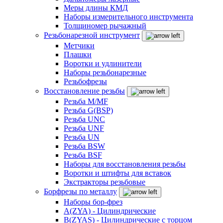
Меры длины КМД
Наборы измерительного инструмента
Толщиномер рычажный
Резьбонарезной инструмент
Метчики
Плашки
Воротки и удлинители
Наборы резьбонарезные
Резьбофрезы
Восстановление резьбы
Резьба M/MF
Резьба G(BSP)
Резьба UNC
Резьба UNF
Резьба UN
Резьба BSW
Резьба BSF
Наборы для восстановления резьбы
Воротки и штифты для вставок
Экстракторы резьбовые
Борфрезы по металлу
Наборы бор-фрез
A(ZYA) - Цилиндрические
B(ZYAS) - Цилиндрические с торцом