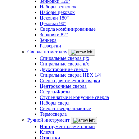
Зенковки 120°
Наборы зенковок
Наборы цековок
Цековки 180°
Цековки 90°
Сверла комбинированные
Зенковки 82°
Зенкера
Развертки
Сверла по металлу
Спиральные сверла ц/х
Спиральные сверла к/х
Двухсторонние сверла
Спиральные сверла HEX 1/4
Сверла для точечной сварки
Центровочные сверла
Сверла-Фрезы
Ступенчатые и конусные сверла
Наборы сверл
Сверла твердосплавные
Термосверла
Ручной инструмент
Инструмент разметочный
Ключи
Отвертки