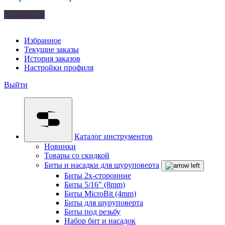
Удалить все
Избранное
Текущие заказы
История заказов
Настройки профиля
Выйти
Каталог инструментов
Новинки
Товары со скидкой
Биты и насадки для шуруповерта
Биты 2х-сторонние
Биты 5/16" (8mm)
Биты MicroBit (4mm)
Биты для шуруповерта
Биты под резьбу
Набор бит и насадок