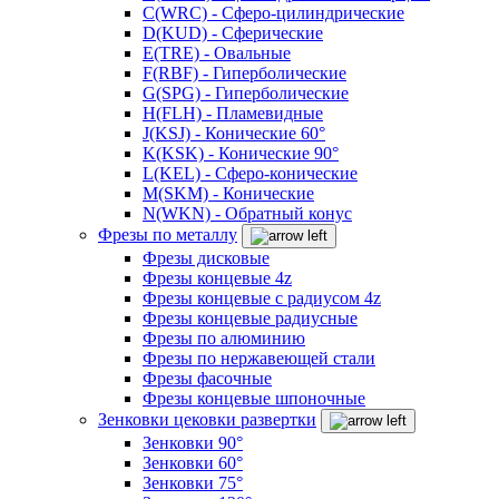
C(WRC) - Сферо-цилиндрические
D(KUD) - Сферические
E(TRE) - Овальные
F(RBF) - Гиперболические
G(SPG) - Гиперболические
H(FLH) - Пламевидные
J(KSJ) - Конические 60°
K(KSK) - Конические 90°
L(KEL) - Сферо-конические
M(SKM) - Конические
N(WKN) - Обратный конус
Фрезы по металлу
Фрезы дисковые
Фрезы концевые 4z
Фрезы концевые с радиусом 4z
Фрезы концевые радиусные
Фрезы по алюминию
Фрезы по нержавеющей стали
Фрезы фасочные
Фрезы концевые шпоночные
Зенковки цековки развертки
Зенковки 90°
Зенковки 60°
Зенковки 75°