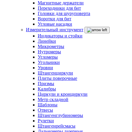
Магнитные держатели
Переходники для бит
Головки для шуруповерта
Воротки для бит
Угловые насадки
Измерительный инструмент
Индикаторы и стойки
Линейки
Микрометры
Нутромеры
Угломеры
Угольники
Уровни
Штангенциркули
Плиты поверочные
Призмы
Калибры
Циркули и кронциркули
Метр складной
Шаблоны
Отвесы
Штангенглубиномеры
Рулетки
Штангенрейсмасы
Дальномеры лазерные