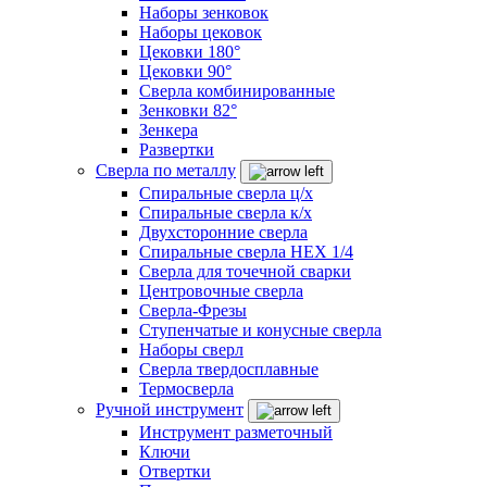
Наборы зенковок
Наборы цековок
Цековки 180°
Цековки 90°
Сверла комбинированные
Зенковки 82°
Зенкера
Развертки
Сверла по металлу
Спиральные сверла ц/х
Спиральные сверла к/х
Двухсторонние сверла
Спиральные сверла HEX 1/4
Сверла для точечной сварки
Центровочные сверла
Сверла-Фрезы
Ступенчатые и конусные сверла
Наборы сверл
Сверла твердосплавные
Термосверла
Ручной инструмент
Инструмент разметочный
Ключи
Отвертки