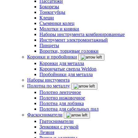
Пассатижи
Бокорезы
Тонкогубцы
Клещи
Съемники колец
Молотки и киянки
Наборы инструмента комбинированные
Инструмент электромонтажный
Пинцеты
Воротки, торцевые головки
Коронки и пробойники
Коронки для металла
Корончатые сверла Weldon
Пробойники для металла
Наборы инстумента
Полотна по металлу
Полотно ленточное
Полотно ножовочное
Полотна для лобзика
Полотна для сабельных пил
Фаскосниматели
Гратосниматели
Зенковки с ручкой
Лезвия
Ручки и адаптеры