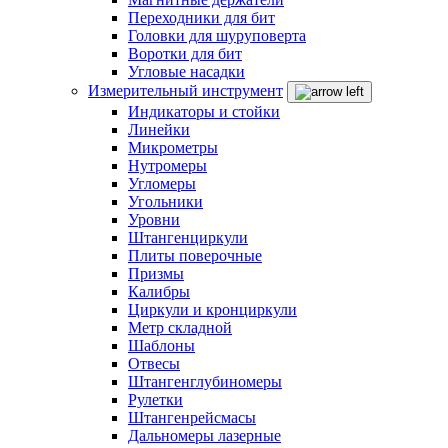
Переходники для бит
Головки для шуруповерта
Воротки для бит
Угловые насадки
Измерительный инструмент
Индикаторы и стойки
Линейки
Микрометры
Нутромеры
Угломеры
Угольники
Уровни
Штангенциркули
Плиты поверочные
Призмы
Калибры
Циркули и кронциркули
Метр складной
Шаблоны
Отвесы
Штангенглубиномеры
Рулетки
Штангенрейсмасы
Дальномеры лазерные