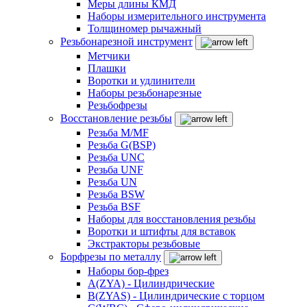
Меры длины КМД
Наборы измерительного инструмента
Толщиномер рычажный
Резьбонарезной инструмент
Метчики
Плашки
Воротки и удлинители
Наборы резьбонарезные
Резьбофрезы
Восстановление резьбы
Резьба M/MF
Резьба G(BSP)
Резьба UNC
Резьба UNF
Резьба UN
Резьба BSW
Резьба BSF
Наборы для восстановления резьбы
Воротки и штифты для вставок
Экстракторы резьбовые
Борфрезы по металлу
Наборы бор-фрез
A(ZYA) - Цилиндрические
B(ZYAS) - Цилиндрические с торцом