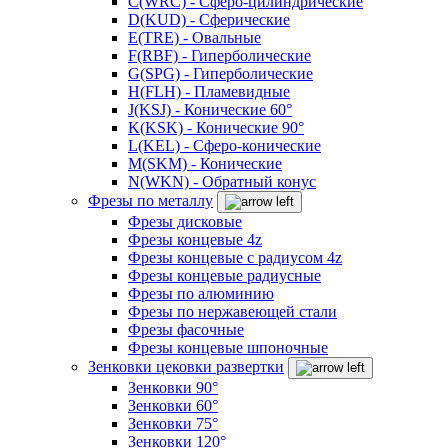
C(WRC) - Сферо-цилиндрические
D(KUD) - Сферические
E(TRE) - Овальные
F(RBF) - Гиперболические
G(SPG) - Гиперболические
H(FLH) - Пламевидные
J(KSJ) - Конические 60°
K(KSK) - Конические 90°
L(KEL) - Сферо-конические
M(SKM) - Конические
N(WKN) - Обратный конус
Фрезы по металлу
Фрезы дисковые
Фрезы концевые 4z
Фрезы концевые с радиусом 4z
Фрезы концевые радиусные
Фрезы по алюминию
Фрезы по нержавеющей стали
Фрезы фасочные
Фрезы концевые шпоночные
Зенковки цековки развертки
Зенковки 90°
Зенковки 60°
Зенковки 75°
Зенковки 120°