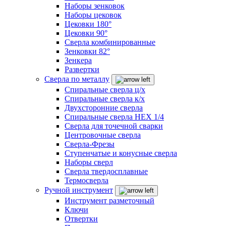
Наборы зенковок
Наборы цековок
Цековки 180°
Цековки 90°
Сверла комбинированные
Зенковки 82°
Зенкера
Развертки
Сверла по металлу
Спиральные сверла ц/х
Спиральные сверла к/х
Двухсторонние сверла
Спиральные сверла HEX 1/4
Сверла для точечной сварки
Центровочные сверла
Сверла-Фрезы
Ступенчатые и конусные сверла
Наборы сверл
Сверла твердосплавные
Термосверла
Ручной инструмент
Инструмент разметочный
Ключи
Отвертки