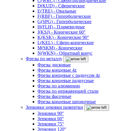
C(WRC) - Сферо-цилиндрические
D(KUD) - Сферические
E(TRE) - Овальные
F(RBF) - Гиперболические
G(SPG) - Гиперболические
H(FLH) - Пламевидные
J(KSJ) - Конические 60°
K(KSK) - Конические 90°
L(KEL) - Сферо-конические
M(SKM) - Конические
N(WKN) - Обратный конус
Фрезы по металлу
Фрезы дисковые
Фрезы концевые 4z
Фрезы концевые с радиусом 4z
Фрезы концевые радиусные
Фрезы по алюминию
Фрезы по нержавеющей стали
Фрезы фасочные
Фрезы концевые шпоночные
Зенковки цековки развертки
Зенковки 90°
Зенковки 60°
Зенковки 75°
Зенковки 120°