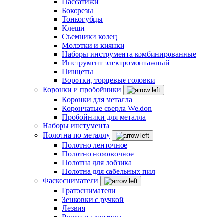
Пассатижи
Бокорезы
Тонкогубцы
Клещи
Съемники колец
Молотки и киянки
Наборы инструмента комбинированные
Инструмент электромонтажный
Пинцеты
Воротки, торцевые головки
Коронки и пробойники
Коронки для металла
Корончатые сверла Weldon
Пробойники для металла
Наборы инстумента
Полотна по металлу
Полотно ленточное
Полотно ножовочное
Полотна для лобзика
Полотна для сабельных пил
Фаскосниматели
Гратосниматели
Зенковки с ручкой
Лезвия
Ручки и адаптеры