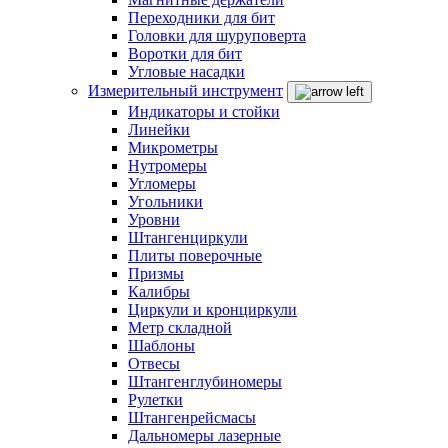
Переходники для бит
Головки для шуруповерта
Воротки для бит
Угловые насадки
Измерительный инструмент
Индикаторы и стойки
Линейки
Микрометры
Нутромеры
Угломеры
Угольники
Уровни
Штангенциркули
Плиты поверочные
Призмы
Калибры
Циркули и кронциркули
Метр складной
Шаблоны
Отвесы
Штангенглубиномеры
Рулетки
Штангенрейсмасы
Дальномеры лазерные