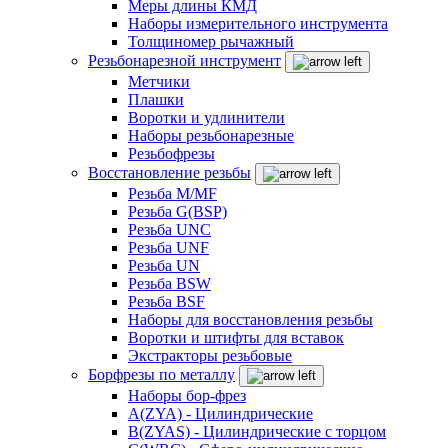
Меры длины КМД
Наборы измерительного инструмента
Толщиномер рычажный
Резьбонарезной инструмент
Метчики
Плашки
Воротки и удлинители
Наборы резьбонарезные
Резьбофрезы
Восстановление резьбы
Резьба M/MF
Резьба G(BSP)
Резьба UNC
Резьба UNF
Резьба UN
Резьба BSW
Резьба BSF
Наборы для восстановления резьбы
Воротки и штифты для вставок
Экстракторы резьбовые
Борфрезы по металлу
Наборы бор-фрез
A(ZYA) - Цилиндрические
B(ZYAS) - Цилиндрические с торцом