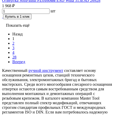
Отвертка SoftFinish PZ0х60мм ESD Wiha 313ESD 26928
1 968 ₽
шт
Купить в 1 клик
Показать ещё
Назад
1
2
3
4
28
Вперед
Качественный
ручной инструмент
составляет основу
оснащения ремонтных цехов, станций технического
обслуживания, электромонтажных бригад и бытовых
мастерских. Среди всего многообразия слесарного оснащения
отвертки остаются самым востребованным средством для
выполнения монтажных и демонтажных операций с
резьбовым крепежом. В каталоге компании Master Tool
представлен полный спектр модификаций, отвечающих
строгим стандартам профильных ГОСТ и международных
регламентов ISO и DIN. Если вам потребовалось надежную