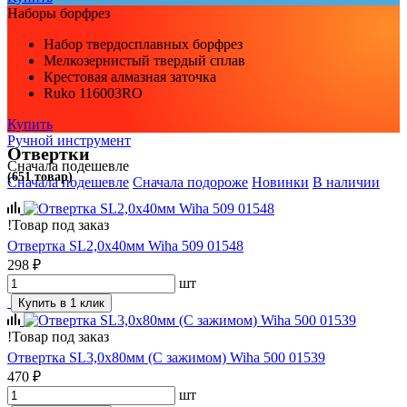
Наборы борфрез
Набор твердосплавных борфрез
Мелкозернистый твердый сплав
Крестовая алмазная заточка
Ruko 116003RO
Купить
Ручной инструмент
Отвертки
Сначала подешевле
(651 товар)
Сначала подешевле
Сначала подороже
Новинки
В наличии
!
Товар под заказ
Отвертка SL2,0х40мм Wiha 509 01548
298 ₽
шт
Купить в 1 клик
!
Товар под заказ
Отвертка SL3,0х80мм (C зажимом) Wiha 500 01539
470 ₽
шт