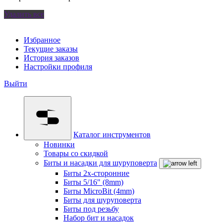
Удалить все
Избранное
Текущие заказы
История заказов
Настройки профиля
Выйти
Каталог инструментов
Новинки
Товары со скидкой
Биты и насадки для шуруповерта
Биты 2х-сторонние
Биты 5/16" (8mm)
Биты MicroBit (4mm)
Биты для шуруповерта
Биты под резьбу
Набор бит и насадок