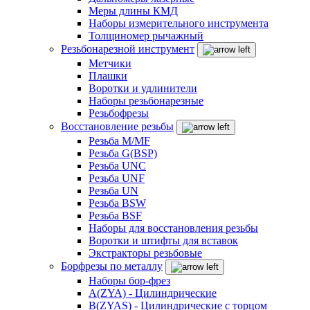
Меры длины КМД
Наборы измерительного инструмента
Толщиномер рычажный
Резьбонарезной инструмент
Метчики
Плашки
Воротки и удлинители
Наборы резьбонарезные
Резьбофрезы
Восстановление резьбы
Резьба M/MF
Резьба G(BSP)
Резьба UNC
Резьба UNF
Резьба UN
Резьба BSW
Резьба BSF
Наборы для восстановления резьбы
Воротки и штифты для вставок
Экстракторы резьбовые
Борфрезы по металлу
Наборы бор-фрез
A(ZYA) - Цилиндрические
B(ZYAS) - Цилиндрические с торцом