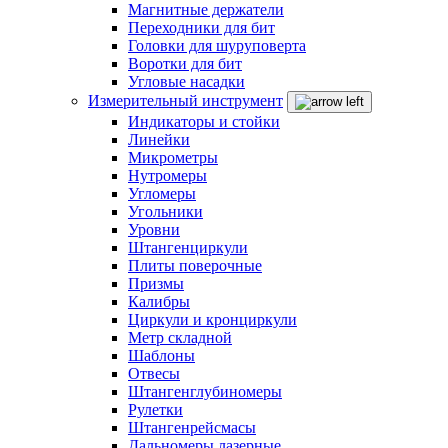
Магнитные держатели
Переходники для бит
Головки для шуруповерта
Воротки для бит
Угловые насадки
Измерительный инструмент
Индикаторы и стойки
Линейки
Микрометры
Нутромеры
Угломеры
Угольники
Уровни
Штангенциркули
Плиты поверочные
Призмы
Калибры
Циркули и кронциркули
Метр складной
Шаблоны
Отвесы
Штангенглубиномеры
Рулетки
Штангенрейсмасы
Дальномеры лазерные