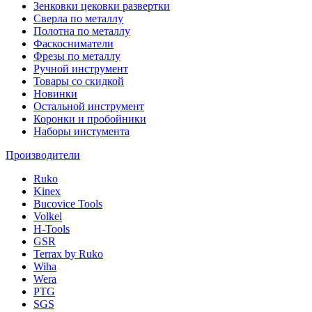
Зенковки цековки развертки
Сверла по металлу
Полотна по металлу
Фаскосниматели
Фрезы по металлу
Ручной инструмент
Товары со скидкой
Новинки
Остальной инструмент
Коронки и пробойники
Наборы инстумента
Производители
Ruko
Kinex
Bucovice Tools
Volkel
H-Tools
GSR
Terrax by Ruko
Wiha
Wera
PTG
SGS