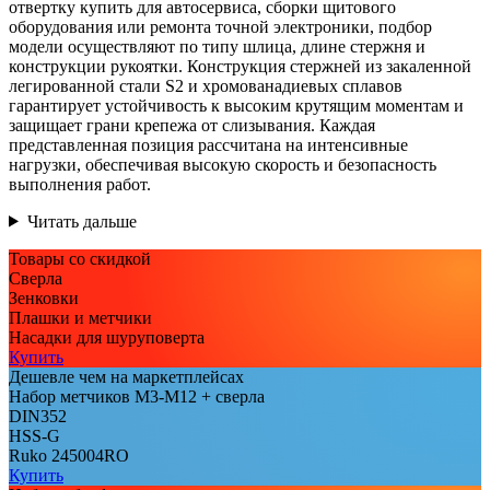
отвертку купить для автосервиса, сборки щитового
оборудования или ремонта точной электроники, подбор
модели осуществляют по типу шлица, длине стержня и
конструкции рукоятки. Конструкция стержней из закаленной
легированной стали S2 и хромованадиевых сплавов
гарантирует устойчивость к высоким крутящим моментам и
защищает грани крепежа от слизывания. Каждая
представленная позиция рассчитана на интенсивные
нагрузки, обеспечивая высокую скорость и безопасность
выполнения работ.
Читать дальше
Товары со скидкой
Сверла
Зенковки
Плашки и метчики
Насадки для шуруповерта
Купить
Дешевле чем на маркетплейсах
Набор метчиков М3-М12 + сверла
DIN352
HSS-G
Ruko 245004RO
Купить