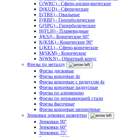
C(WRC) - Сферо-цилиндрические
D(KUD) - Сферические
E(TRE) - Овальные
F(RBF) - Гиперболические
G(SPG) - Гиперболические
H(FLH) - Пламевидные
J(KSJ) - Конические 60°
K(KSK) - Конические 90°
L(KEL) - Сферо-конические
M(SKM) - Конические
N(WKN) - Обратный конус
Фрезы по металлу
Фрезы дисковые
Фрезы концевые 4z
Фрезы концевые с радиусом 4z
Фрезы концевые радиусные
Фрезы по алюминию
Фрезы по нержавеющей стали
Фрезы фасочные
Фрезы концевые шпоночные
Зенковки цековки развертки
Зенковки 90°
Зенковки 60°
Зенковки 75°