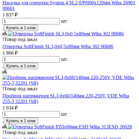
Насадка для отвертки System 4 SL2,0/PH00x120мм Wiha 26901
00601
1 837 ₽
шт
Купить в 1 клик
!
Товар под заказ
Отвертка SoftFinish SL3,0х0,5х80мм Wiha 302 00686
1 866 ₽
шт
Купить в 1 клик
!
Товар под заказ
Пробник напряжения SL3,0x60/140мм 220-250V VDE Wiha
255-3 32201 (SB)
1 934 ₽
шт
Купить в 1 клик
!
Товар под заказ