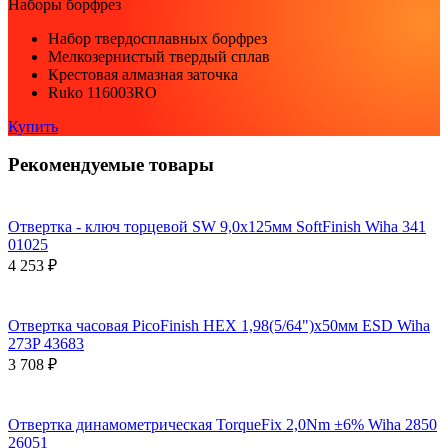
Наборы борфрез
Набор твердосплавных борфрез
Мелкозернистый твердый сплав
Крестовая алмазная заточка
Ruko 116003RO
Купить
Рекомендуемые товары
Отвертка - ключ торцевой SW 9,0х125мм SoftFinish Wiha 341
01025
4 253 ₽
Отвертка часовая PicoFinish HEX 1,98(5/64")x50мм ESD Wiha
273P 43683
3 708 ₽
Отвертка динамометрическая TorqueFix 2,0Nm ±6% Wiha 2850
26051