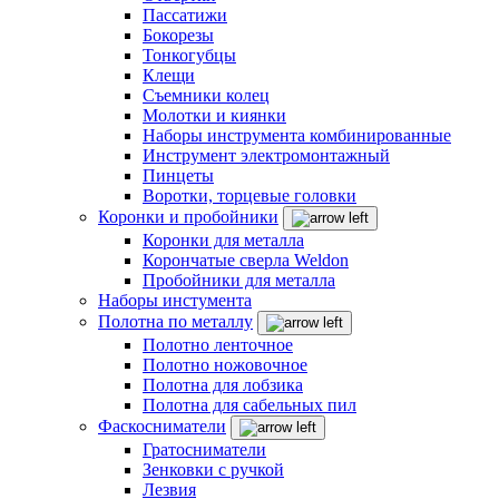
Пассатижи
Бокорезы
Тонкогубцы
Клещи
Съемники колец
Молотки и киянки
Наборы инструмента комбинированные
Инструмент электромонтажный
Пинцеты
Воротки, торцевые головки
Коронки и пробойники
Коронки для металла
Корончатые сверла Weldon
Пробойники для металла
Наборы инстумента
Полотна по металлу
Полотно ленточное
Полотно ножовочное
Полотна для лобзика
Полотна для сабельных пил
Фаскосниматели
Гратосниматели
Зенковки с ручкой
Лезвия