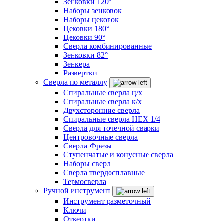
Зенковки 120°
Наборы зенковок
Наборы цековок
Цековки 180°
Цековки 90°
Сверла комбинированные
Зенковки 82°
Зенкера
Развертки
Сверла по металлу
Спиральные сверла ц/х
Спиральные сверла к/х
Двухсторонние сверла
Спиральные сверла HEX 1/4
Сверла для точечной сварки
Центровочные сверла
Сверла-Фрезы
Ступенчатые и конусные сверла
Наборы сверл
Сверла твердосплавные
Термосверла
Ручной инструмент
Инструмент разметочный
Ключи
Отвертки