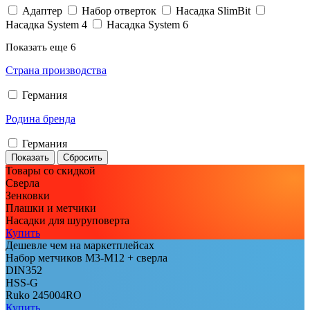
Адаптер
Набор отверток
Насадка SlimBit
Насадка System 4
Насадка System 6
Показать еще 6
Страна производства
Германия
Родина бренда
Германия
Товары со скидкой
Сверла
Зенковки
Плашки и метчики
Насадки для шуруповерта
Купить
Дешевле чем на маркетплейсах
Набор метчиков М3-М12 + сверла
DIN352
HSS-G
Ruko 245004RO
Купить