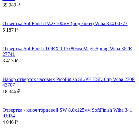
39 949 ₽
Отвертка SoftFinish PZ2х100мм (под ключ) Wiha 314 00777
5 187 ₽
Отвертка SoftFinish TORX T15х80мм MagicSpring Wiha 362R
27741
3 413 ₽
Набор отверток часовых PicoFinish SL/PH ESD 6пр Wiha 270P
43707
18 346 ₽
Отвертка - ключ торцевой SW 8,0х125мм SoftFinish Wiha 341
01024
4 046 ₽