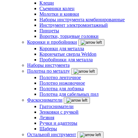
Клещи
Съемники колец
Молотки и киянки
Наборы инструмента комбинированные
Инструмент электромонтажный
Пинцеты
Воротки, торцевые головки
Коронки и пробойники
Коронки для металла
Корончатые сверла Weldon
Пробойники для металла
Наборы инстумента
Полотна по металлу
Полотно ленточное
Полотно ножовочное
Полотна для лобзика
Полотна для сабельных пил
Фаскосниматели
Гратосниматели
Зенковки с ручкой
Лезвия
Ручки и адаптеры
Шаберы
Остальной инструмент