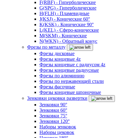
F(RBF) - Гиперболические
G(SPG) - Гиперболические
H(FLH) - Пламевидные
J(KSJ) - Конические 60°
K(KSK) - Конические 90°
L(KEL) - Сферо-конические
M(SKM) - Конические
N(WKN) - Обратный конус
Фрезы по металлу
Фрезы дисковые
Фрезы концевые 4z
Фрезы концевые с радиусом 4z
Фрезы концевые радиусные
Фрезы по алюминию
Фрезы по нержавеющей стали
Фрезы фасочные
Фрезы концевые шпоночные
Зенковки цековки развертки
Зенковки 90°
Зенковки 60°
Зенковки 75°
Зенковки 120°
Наборы зенковок
Наборы цековок
Цековки 180°