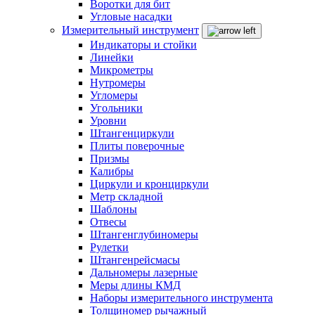
Воротки для бит
Угловые насадки
Измерительный инструмент
Индикаторы и стойки
Линейки
Микрометры
Нутромеры
Угломеры
Угольники
Уровни
Штангенциркули
Плиты поверочные
Призмы
Калибры
Циркули и кронциркули
Метр складной
Шаблоны
Отвесы
Штангенглубиномеры
Рулетки
Штангенрейсмасы
Дальномеры лазерные
Меры длины КМД
Наборы измерительного инструмента
Толщиномер рычажный