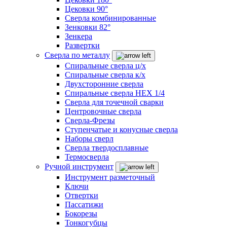
Цековки 90°
Сверла комбинированные
Зенковки 82°
Зенкера
Развертки
Сверла по металлу
Спиральные сверла ц/х
Спиральные сверла к/х
Двухсторонние сверла
Спиральные сверла HEX 1/4
Сверла для точечной сварки
Центровочные сверла
Сверла-Фрезы
Ступенчатые и конусные сверла
Наборы сверл
Сверла твердосплавные
Термосверла
Ручной инструмент
Инструмент разметочный
Ключи
Отвертки
Пассатижи
Бокорезы
Тонкогубцы