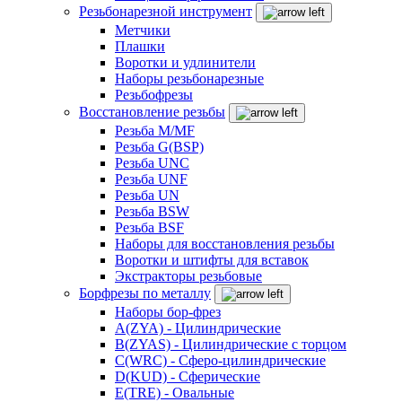
Резьбонарезной инструмент
Метчики
Плашки
Воротки и удлинители
Наборы резьбонарезные
Резьбофрезы
Восстановление резьбы
Резьба M/MF
Резьба G(BSP)
Резьба UNC
Резьба UNF
Резьба UN
Резьба BSW
Резьба BSF
Наборы для восстановления резьбы
Воротки и штифты для вставок
Экстракторы резьбовые
Борфрезы по металлу
Наборы бор-фрез
A(ZYA) - Цилиндрические
B(ZYAS) - Цилиндрические с торцом
C(WRC) - Сферо-цилиндрические
D(KUD) - Сферические
E(TRE) - Овальные