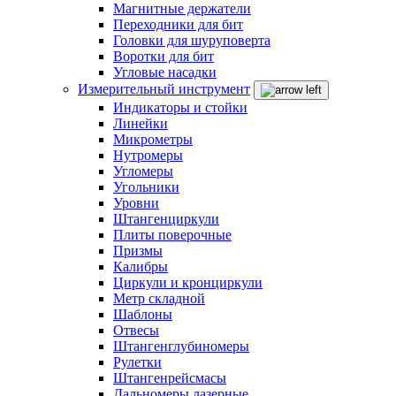
Магнитные держатели
Переходники для бит
Головки для шуруповерта
Воротки для бит
Угловые насадки
Измерительный инструмент
Индикаторы и стойки
Линейки
Микрометры
Нутромеры
Угломеры
Угольники
Уровни
Штангенциркули
Плиты поверочные
Призмы
Калибры
Циркули и кронциркули
Метр складной
Шаблоны
Отвесы
Штангенглубиномеры
Рулетки
Штангенрейсмасы
Дальномеры лазерные