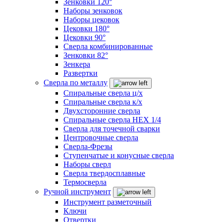
Зенковки 120°
Наборы зенковок
Наборы цековок
Цековки 180°
Цековки 90°
Сверла комбинированные
Зенковки 82°
Зенкера
Развертки
Сверла по металлу
Спиральные сверла ц/х
Спиральные сверла к/х
Двухсторонние сверла
Спиральные сверла HEX 1/4
Сверла для точечной сварки
Центровочные сверла
Сверла-Фрезы
Ступенчатые и конусные сверла
Наборы сверл
Сверла твердосплавные
Термосверла
Ручной инструмент
Инструмент разметочный
Ключи
Отвертки