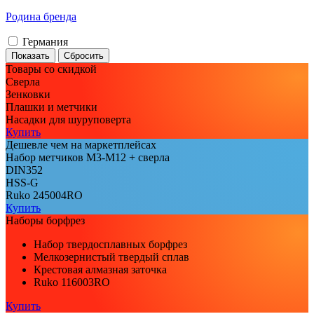
Родина бренда
Германия
Товары со скидкой
Сверла
Зенковки
Плашки и метчики
Насадки для шуруповерта
Купить
Дешевле чем на маркетплейсах
Набор метчиков М3-М12 + сверла
DIN352
HSS-G
Ruko 245004RO
Купить
Наборы борфрез
Набор твердосплавных борфрез
Мелкозернистый твердый сплав
Крестовая алмазная заточка
Ruko 116003RO
Купить