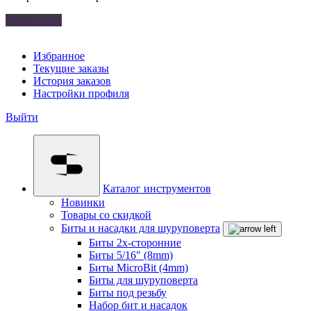
Удалить все
Избранное
Текущие заказы
История заказов
Настройки профиля
Выйти
Каталог инструментов
Новинки
Товары со скидкой
Биты и насадки для шуруповерта
Биты 2х-сторонние
Биты 5/16" (8mm)
Биты MicroBit (4mm)
Биты для шуруповерта
Биты под резьбу
Набор бит и насадок