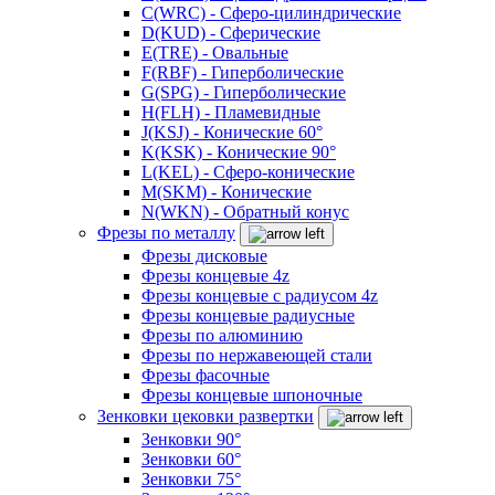
C(WRC) - Сферо-цилиндрические
D(KUD) - Сферические
E(TRE) - Овальные
F(RBF) - Гиперболические
G(SPG) - Гиперболические
H(FLH) - Пламевидные
J(KSJ) - Конические 60°
K(KSK) - Конические 90°
L(KEL) - Сферо-конические
M(SKM) - Конические
N(WKN) - Обратный конус
Фрезы по металлу
Фрезы дисковые
Фрезы концевые 4z
Фрезы концевые с радиусом 4z
Фрезы концевые радиусные
Фрезы по алюминию
Фрезы по нержавеющей стали
Фрезы фасочные
Фрезы концевые шпоночные
Зенковки цековки развертки
Зенковки 90°
Зенковки 60°
Зенковки 75°