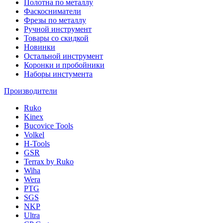
Полотна по металлу
Фаскосниматели
Фрезы по металлу
Ручной инструмент
Товары со скидкой
Новинки
Остальной инструмент
Коронки и пробойники
Наборы инстумента
Производители
Ruko
Kinex
Bucovice Tools
Volkel
H-Tools
GSR
Terrax by Ruko
Wiha
Wera
PTG
SGS
NKP
Ultra