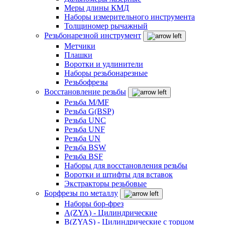
Меры длины КМД
Наборы измерительного инструмента
Толщиномер рычажный
Резьбонарезной инструмент
Метчики
Плашки
Воротки и удлинители
Наборы резьбонарезные
Резьбофрезы
Восстановление резьбы
Резьба M/MF
Резьба G(BSP)
Резьба UNC
Резьба UNF
Резьба UN
Резьба BSW
Резьба BSF
Наборы для восстановления резьбы
Воротки и штифты для вставок
Экстракторы резьбовые
Борфрезы по металлу
Наборы бор-фрез
A(ZYA) - Цилиндрические
B(ZYAS) - Цилиндрические с торцом