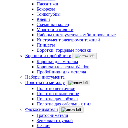
Пассатижи
Бокорезы
Тонкогубцы
Клещи
Съемники колец
Молотки и киянки
Наборы инструмента комбинированные
Инструмент электромонтажный
Пинцеты
Воротки, торцевые головки
Коронки и пробойники
Коронки для металла
Корончатые сверла Weldon
Пробойники для металла
Наборы инстумента
Полотна по металлу
Полотно ленточное
Полотно ножовочное
Полотна для лобзика
Полотна для сабельных пил
Фаскосниматели
Гратосниматели
Зенковки с ручкой
Лезвия