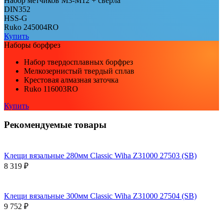
Набор метчиков М3-М12 + сверла
DIN352
HSS-G
Ruko 245004RO
Купить
Наборы борфрез
Набор твердосплавных борфрез
Мелкозернистый твердый сплав
Крестовая алмазная заточка
Ruko 116003RO
Купить
Рекомендуемые товары
Клещи вязальные 280мм Classic Wiha Z31000 27503 (SB)
8 319 ₽
Клещи вязальные 300мм Classic Wiha Z31000 27504 (SB)
9 752 ₽