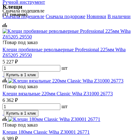
Ручной инструмент
Клещи
Сначала подешевле
(17 товаров)
Сначала подешевле
Сначала подороже
Новинки
В наличии
!
Товар под заказ
Клещи пробивные револьверные Professional 225мм Wiha
Z65205 29550
5 227 ₽
шт
Купить в 1 клик
!
Товар под заказ
Клещи вязальные 220мм Classic Wiha Z31000 26773
6 362 ₽
шт
Купить в 1 клик
!
Товар под заказ
Клещи 180мм Classic Wiha Z30001 26771
6 389 ₽