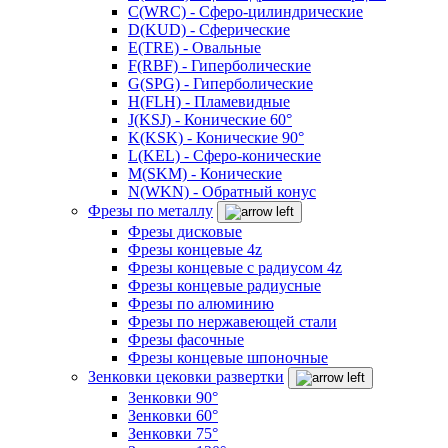
C(WRC) - Сферо-цилиндрические
D(KUD) - Сферические
E(TRE) - Овальные
F(RBF) - Гиперболические
G(SPG) - Гиперболические
H(FLH) - Пламевидные
J(KSJ) - Конические 60°
K(KSK) - Конические 90°
L(KEL) - Сферо-конические
M(SKM) - Конические
N(WKN) - Обратный конус
Фрезы по металлу
Фрезы дисковые
Фрезы концевые 4z
Фрезы концевые с радиусом 4z
Фрезы концевые радиусные
Фрезы по алюминию
Фрезы по нержавеющей стали
Фрезы фасочные
Фрезы концевые шпоночные
Зенковки цековки развертки
Зенковки 90°
Зенковки 60°
Зенковки 75°