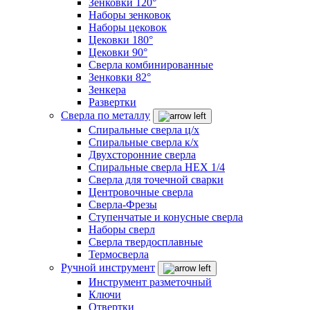
Зенковки 120°
Наборы зенковок
Наборы цековок
Цековки 180°
Цековки 90°
Сверла комбинированные
Зенковки 82°
Зенкера
Развертки
Сверла по металлу
Спиральные сверла ц/х
Спиральные сверла к/х
Двухсторонние сверла
Спиральные сверла HEX 1/4
Сверла для точечной сварки
Центровочные сверла
Сверла-Фрезы
Ступенчатые и конусные сверла
Наборы сверл
Сверла твердосплавные
Термосверла
Ручной инструмент
Инструмент разметочный
Ключи
Отвертки