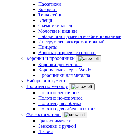
Пассатижи
Бокорезы
Тонкогубцы
Клещи
Съемники колец
Молотки и киянки
Наборы инструмента комбинированные
Инструмент электромонтажный
Пинцеты
Воротки, торцевые головки
Коронки и пробойники
Коронки для металла
Корончатые сверла Weldon
Пробойники для металла
Наборы инстумента
Полотна по металлу
Полотно ленточное
Полотно ножовочное
Полотна для лобзика
Полотна для сабельных пил
Фаскосниматели
Гратосниматели
Зенковки с ручкой
Лезвия