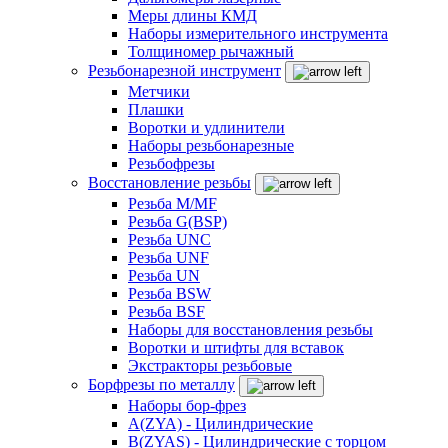
Меры длины КМД
Наборы измерительного инструмента
Толщиномер рычажный
Резьбонарезной инструмент
Метчики
Плашки
Воротки и удлинители
Наборы резьбонарезные
Резьбофрезы
Восстановление резьбы
Резьба M/MF
Резьба G(BSP)
Резьба UNC
Резьба UNF
Резьба UN
Резьба BSW
Резьба BSF
Наборы для восстановления резьбы
Воротки и штифты для вставок
Экстракторы резьбовые
Борфрезы по металлу
Наборы бор-фрез
A(ZYA) - Цилиндрические
B(ZYAS) - Цилиндрические с торцом