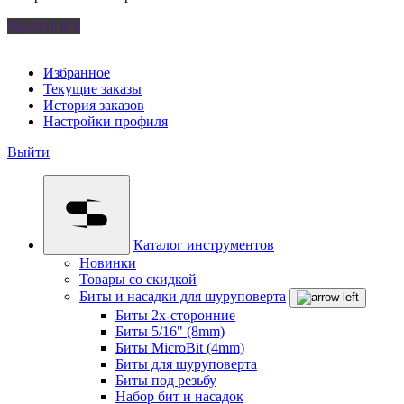
Удалить все
Избранное
Текущие заказы
История заказов
Настройки профиля
Выйти
Каталог инструментов
Новинки
Товары со скидкой
Биты и насадки для шуруповерта
Биты 2х-сторонние
Биты 5/16" (8mm)
Биты MicroBit (4mm)
Биты для шуруповерта
Биты под резьбу
Набор бит и насадок