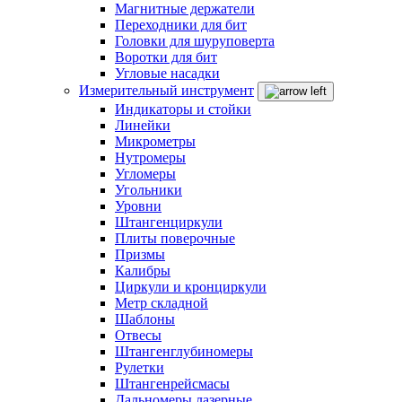
Магнитные держатели
Переходники для бит
Головки для шуруповерта
Воротки для бит
Угловые насадки
Измерительный инструмент
Индикаторы и стойки
Линейки
Микрометры
Нутромеры
Угломеры
Угольники
Уровни
Штангенциркули
Плиты поверочные
Призмы
Калибры
Циркули и кронциркули
Метр складной
Шаблоны
Отвесы
Штангенглубиномеры
Рулетки
Штангенрейсмасы
Дальномеры лазерные