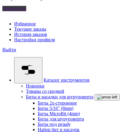
Удалить все
Избранное
Текущие заказы
История заказов
Настройки профиля
Выйти
Каталог инструментов
Новинки
Товары со скидкой
Биты и насадки для шуруповерта
Биты 2х-сторонние
Биты 5/16" (8mm)
Биты MicroBit (4mm)
Биты для шуруповерта
Биты под резьбу
Набор бит и насадок