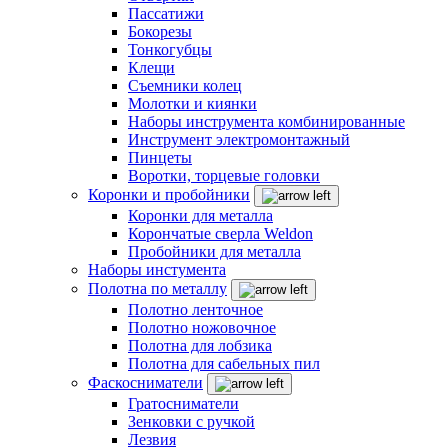
Пассатижи
Бокорезы
Тонкогубцы
Клещи
Съемники колец
Молотки и киянки
Наборы инструмента комбинированные
Инструмент электромонтажный
Пинцеты
Воротки, торцевые головки
Коронки и пробойники
Коронки для металла
Корончатые сверла Weldon
Пробойники для металла
Наборы инстумента
Полотна по металлу
Полотно ленточное
Полотно ножовочное
Полотна для лобзика
Полотна для сабельных пил
Фаскосниматели
Гратосниматели
Зенковки с ручкой
Лезвия