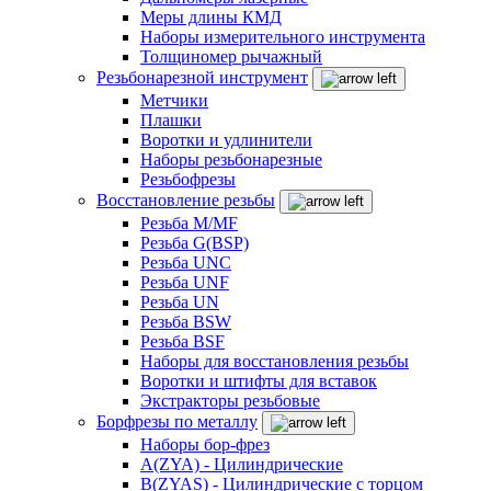
Меры длины КМД
Наборы измерительного инструмента
Толщиномер рычажный
Резьбонарезной инструмент
Метчики
Плашки
Воротки и удлинители
Наборы резьбонарезные
Резьбофрезы
Восстановление резьбы
Резьба M/MF
Резьба G(BSP)
Резьба UNC
Резьба UNF
Резьба UN
Резьба BSW
Резьба BSF
Наборы для восстановления резьбы
Воротки и штифты для вставок
Экстракторы резьбовые
Борфрезы по металлу
Наборы бор-фрез
A(ZYA) - Цилиндрические
B(ZYAS) - Цилиндрические с торцом