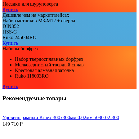
Насадки для шуруповерта
Купить
Дешевле чем на маркетплейсах
Набор метчиков М3-М12 + сверла
DIN352
HSS-G
Ruko 245004RO
Купить
Наборы борфрез
Набор твердосплавных борфрез
Мелкозернистый твердый сплав
Крестовая алмазная заточка
Ruko 116003RO
Купить
Рекомендуемые товары
Уровень рамный Kinex 300x300мм 0,02мм 5090-02-300
149 710 ₽