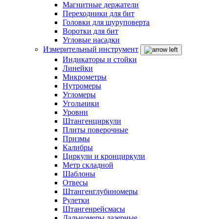
Магнитные держатели
Переходники для бит
Головки для шуруповерта
Воротки для бит
Угловые насадки
Измерительный инструмент
Индикаторы и стойки
Линейки
Микрометры
Нутромеры
Угломеры
Угольники
Уровни
Штангенциркули
Плиты поверочные
Призмы
Калибры
Циркули и кронциркули
Метр складной
Шаблоны
Отвесы
Штангенглубиномеры
Рулетки
Штангенрейсмасы
Дальномеры лазерные