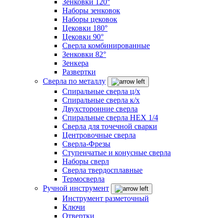
Зенковки 120°
Наборы зенковок
Наборы цековок
Цековки 180°
Цековки 90°
Сверла комбинированные
Зенковки 82°
Зенкера
Развертки
Сверла по металлу
Спиральные сверла ц/х
Спиральные сверла к/х
Двухсторонние сверла
Спиральные сверла HEX 1/4
Сверла для точечной сварки
Центровочные сверла
Сверла-Фрезы
Ступенчатые и конусные сверла
Наборы сверл
Сверла твердосплавные
Термосверла
Ручной инструмент
Инструмент разметочный
Ключи
Отвертки