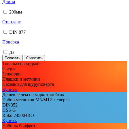
Длина
200мм
Стандарт
DIN 877
Поверка
Да
Товары со скидкой
Сверла
Зенковки
Плашки и метчики
Насадки для шуруповерта
Купить
Дешевле чем на маркетплейсах
Набор метчиков М3-М12 + сверла
DIN352
HSS-G
Ruko 245004RO
Купить
Наборы борфрез