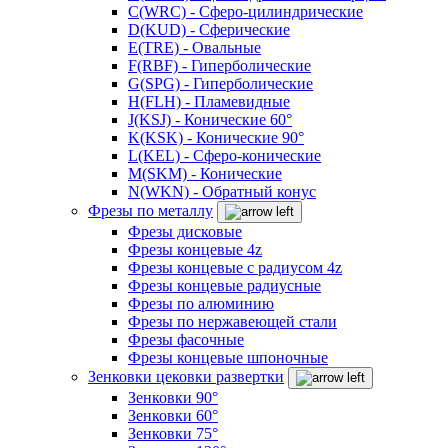
C(WRC) - Сферо-цилиндрические
D(KUD) - Сферические
E(TRE) - Овальные
F(RBF) - Гиперболические
G(SPG) - Гиперболические
H(FLH) - Пламевидные
J(KSJ) - Конические 60°
K(KSK) - Конические 90°
L(KEL) - Сферо-конические
M(SKM) - Конические
N(WKN) - Обратный конус
Фрезы по металлу
Фрезы дисковые
Фрезы концевые 4z
Фрезы концевые с радиусом 4z
Фрезы концевые радиусные
Фрезы по алюминию
Фрезы по нержавеющей стали
Фрезы фасочные
Фрезы концевые шпоночные
Зенковки цековки развертки
Зенковки 90°
Зенковки 60°
Зенковки 75°