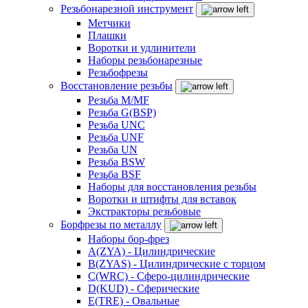
Резьбонарезной инструмент
Метчики
Плашки
Воротки и удлинители
Наборы резьбонарезные
Резьбофрезы
Восстановление резьбы
Резьба M/MF
Резьба G(BSP)
Резьба UNC
Резьба UNF
Резьба UN
Резьба BSW
Резьба BSF
Наборы для восстановления резьбы
Воротки и штифты для вставок
Экстракторы резьбовые
Борфрезы по металлу
Наборы бор-фрез
A(ZYA) - Цилиндрические
B(ZYAS) - Цилиндрические с торцом
C(WRC) - Сферо-цилиндрические
D(KUD) - Сферические
E(TRE) - Овальные