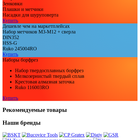
Зенковки
Плашки и метчики
Насадки для шуруповерта
Купить
Дешевле чем на маркетплейсах
Набор метчиков М3-М12 + сверла
DIN352
HSS-G
Ruko 245004RO
Купить
Наборы борфрез
Набор твердосплавных борфрез
Мелкозернистый твердый сплав
Крестовая алмазная заточка
Ruko 116003RO
Купить
Рекомендуемые товары
Наши бренды