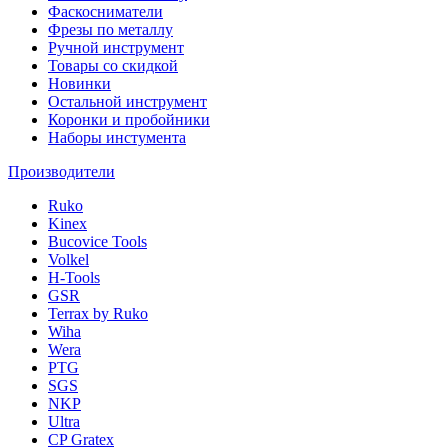
Фаскосниматели
Фрезы по металлу
Ручной инструмент
Товары со скидкой
Новинки
Остальной инструмент
Коронки и пробойники
Наборы инстумента
Производители
Ruko
Kinex
Bucovice Tools
Volkel
H-Tools
GSR
Terrax by Ruko
Wiha
Wera
PTG
SGS
NKP
Ultra
CP Gratex