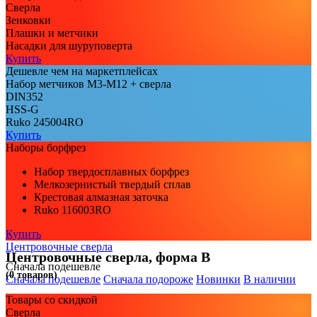
Сверла
Зенковки
Плашки и метчики
Насадки для шуруповерта
Купить
Дешевле чем на маркетплейсах
Набор метчиков М3-М12 + сверла
DIN352
HSS-G
Ruko 245004RO
Купить
Наборы борфрез
Набор твердосплавных борфрез
Мелкозернистый твердый сплав
Крестовая алмазная заточка
Ruko 116003RO
Купить
Центровочные сверла
Центровочные сверла, форма B
Сначала подешевле
(0 товаров)
Сначала подешевле
Сначала подороже
Новинки
В наличии
Товары со скидкой
Сверла