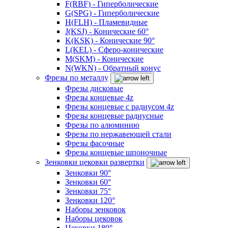
F(RBF) - Гиперболические
G(SPG) - Гиперболические
H(FLH) - Пламевидные
J(KSJ) - Конические 60°
K(KSK) - Конические 90°
L(KEL) - Сферо-конические
M(SKM) - Конические
N(WKN) - Обратный конус
Фрезы по металлу
Фрезы дисковые
Фрезы концевые 4z
Фрезы концевые с радиусом 4z
Фрезы концевые радиусные
Фрезы по алюминию
Фрезы по нержавеющей стали
Фрезы фасочные
Фрезы концевые шпоночные
Зенковки цековки развертки
Зенковки 90°
Зенковки 60°
Зенковки 75°
Зенковки 120°
Наборы зенковок
Наборы цековок
Цековки 180°