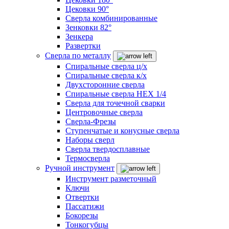
Цековки 90°
Сверла комбинированные
Зенковки 82°
Зенкера
Развертки
Сверла по металлу
Спиральные сверла ц/х
Спиральные сверла к/х
Двухсторонние сверла
Спиральные сверла HEX 1/4
Сверла для точечной сварки
Центровочные сверла
Сверла-Фрезы
Ступенчатые и конусные сверла
Наборы сверл
Сверла твердосплавные
Термосверла
Ручной инструмент
Инструмент разметочный
Ключи
Отвертки
Пассатижи
Бокорезы
Тонкогубцы