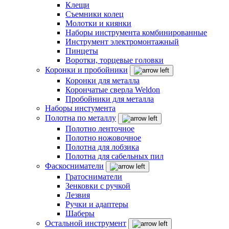
Клещи
Съемники колец
Молотки и киянки
Наборы инструмента комбинированные
Инструмент электромонтажный
Пинцеты
Воротки, торцевые головки
Коронки и пробойники
Коронки для металла
Корончатые сверла Weldon
Пробойники для металла
Наборы инстумента
Полотна по металлу
Полотно ленточное
Полотно ножовочное
Полотна для лобзика
Полотна для сабельных пил
Фаскосниматели
Гратосниматели
Зенковки с ручкой
Лезвия
Ручки и адаптеры
Шаберы
Остальной инструмент