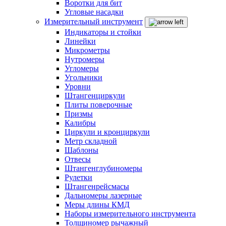
Воротки для бит
Угловые насадки
Измерительный инструмент
Индикаторы и стойки
Линейки
Микрометры
Нутромеры
Угломеры
Угольники
Уровни
Штангенциркули
Плиты поверочные
Призмы
Калибры
Циркули и кронциркули
Метр складной
Шаблоны
Отвесы
Штангенглубиномеры
Рулетки
Штангенрейсмасы
Дальномеры лазерные
Меры длины КМД
Наборы измерительного инструмента
Толщиномер рычажный