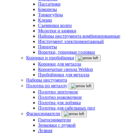
Пассатижи
Бокорезы
Тонкогубцы
Клещи
Съемники колец
Молотки и киянки
Наборы инструмента комбинированные
Инструмент электромонтажный
Пинцеты
Воротки, торцевые головки
Коронки и пробойники
Коронки для металла
Корончатые сверла Weldon
Пробойники для металла
Наборы инстумента
Полотна по металлу
Полотно ленточное
Полотно ножовочное
Полотна для лобзика
Полотна для сабельных пил
Фаскосниматели
Гратосниматели
Зенковки с ручкой
Лезвия