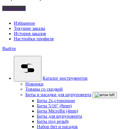
Удалить все
Избранное
Текущие заказы
История заказов
Настройки профиля
Выйти
Каталог инструментов
Новинки
Товары со скидкой
Биты и насадки для шуруповерта
Биты 2х-сторонние
Биты 5/16" (8mm)
Биты MicroBit (4mm)
Биты для шуруповерта
Биты под резьбу
Набор бит и насадок