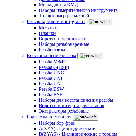
Меры длины КМД
Наборы измерительного инструмента
Толщиномер рычажный
Резьбонарезной инструмент
Метчики
Плашки
Воротки и удлинители
Наборы резьбонарезные
Резьбофрезы
Восстановление резьбы
Резьба M/MF
Резьба G(BSP)
Резьба UNC
Резьба UNF
Резьба UN
Резьба BSW
Резьба BSF
Наборы для восстановления резьбы
Воротки и штифты для вставок
Экстракторы резьбовые
Борфрезы по металлу
Наборы бор-фрез
A(ZYA) - Цилиндрические
B(ZYAS) - Цилиндрические с торцом