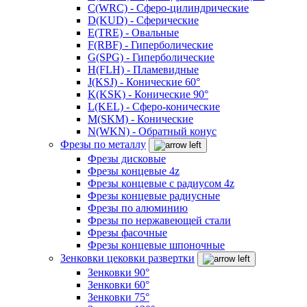
C(WRC) - Сферо-цилиндрические
D(KUD) - Сферические
E(TRE) - Овальные
F(RBF) - Гиперболические
G(SPG) - Гиперболические
H(FLH) - Пламевидные
J(KSJ) - Конические 60°
K(KSK) - Конические 90°
L(KEL) - Сферо-конические
M(SKM) - Конические
N(WKN) - Обратный конус
Фрезы по металлу
Фрезы дисковые
Фрезы концевые 4z
Фрезы концевые с радиусом 4z
Фрезы концевые радиусные
Фрезы по алюминию
Фрезы по нержавеющей стали
Фрезы фасочные
Фрезы концевые шпоночные
Зенковки цековки развертки
Зенковки 90°
Зенковки 60°
Зенковки 75°