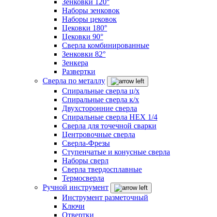
Зенковки 120°
Наборы зенковок
Наборы цековок
Цековки 180°
Цековки 90°
Сверла комбинированные
Зенковки 82°
Зенкера
Развертки
Сверла по металлу
Спиральные сверла ц/х
Спиральные сверла к/х
Двухсторонние сверла
Спиральные сверла HEX 1/4
Сверла для точечной сварки
Центровочные сверла
Сверла-Фрезы
Ступенчатые и конусные сверла
Наборы сверл
Сверла твердосплавные
Термосверла
Ручной инструмент
Инструмент разметочный
Ключи
Отвертки