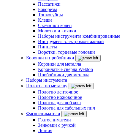
Пассатижи
Бокорезы
Тонкогубцы
Клещи
Съемники колец
Молотки и киянки
Наборы инструмента комбинированные
Инструмент электромонтажный
Пинцеты
Воротки, торцевые головки
Коронки и пробойники
Коронки для металла
Корончатые сверла Weldon
Пробойники для металла
Наборы инстумента
Полотна по металлу
Полотно ленточное
Полотно ножовочное
Полотна для лобзика
Полотна для сабельных пил
Фаскосниматели
Гратосниматели
Зенковки с ручкой
Лезвия