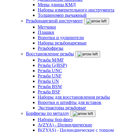
Меры длины КМД
Наборы измерительного инструмента
Толщиномер рычажный
Резьбонарезной инструмент
Метчики
Плашки
Воротки и удлинители
Наборы резьбонарезные
Резьбофрезы
Восстановление резьбы
Резьба M/MF
Резьба G(BSP)
Резьба UNC
Резьба UNF
Резьба UN
Резьба BSW
Резьба BSF
Наборы для восстановления резьбы
Воротки и штифты для вставок
Экстракторы резьбовые
Борфрезы по металлу
Наборы бор-фрез
A(ZYA) - Цилиндрические
B(ZYAS) - Цилиндрические с торцом