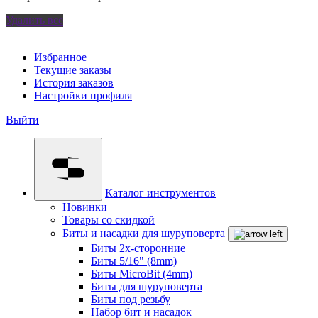
Удалить все
Избранное
Текущие заказы
История заказов
Настройки профиля
Выйти
Каталог инструментов
Новинки
Товары со скидкой
Биты и насадки для шуруповерта
Биты 2х-сторонние
Биты 5/16" (8mm)
Биты MicroBit (4mm)
Биты для шуруповерта
Биты под резьбу
Набор бит и насадок