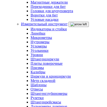
Магнитные держатели
Переходники для бит
Головки для шуруповерта
Воротки для бит
Угловые насадки
Измерительный инструмент
Индикаторы и стойки
Линейки
Микрометры
Нутромеры
Угломеры
Угольники
Уровни
Штангенциркули
Плиты поверочные
Призмы
Калибры
Циркули и кронциркули
Метр складной
Шаблоны
Отвесы
Штангенглубиномеры
Рулетки
Штангенрейсмасы
Дальномеры лазерные