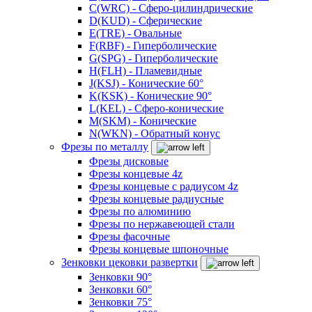
C(WRC) - Сферо-цилиндрические
D(KUD) - Сферические
E(TRE) - Овальные
F(RBF) - Гиперболические
G(SPG) - Гиперболические
H(FLH) - Пламевидные
J(KSJ) - Конические 60°
K(KSK) - Конические 90°
L(KEL) - Сферо-конические
M(SKM) - Конические
N(WKN) - Обратный конус
Фрезы по металлу
Фрезы дисковые
Фрезы концевые 4z
Фрезы концевые с радиусом 4z
Фрезы концевые радиусные
Фрезы по алюминию
Фрезы по нержавеющей стали
Фрезы фасочные
Фрезы концевые шпоночные
Зенковки цековки развертки
Зенковки 90°
Зенковки 60°
Зенковки 75°