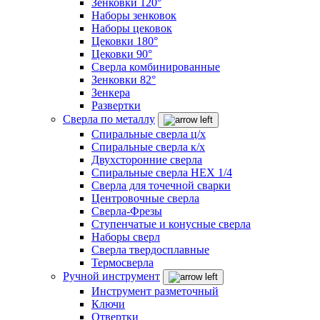
Зенковки 120°
Наборы зенковок
Наборы цековок
Цековки 180°
Цековки 90°
Сверла комбинированные
Зенковки 82°
Зенкера
Развертки
Сверла по металлу
Спиральные сверла ц/х
Спиральные сверла к/х
Двухсторонние сверла
Спиральные сверла HEX 1/4
Сверла для точечной сварки
Центровочные сверла
Сверла-Фрезы
Ступенчатые и конусные сверла
Наборы сверл
Сверла твердосплавные
Термосверла
Ручной инструмент
Инструмент разметочный
Ключи
Отвертки