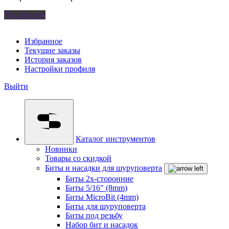
Удалить все
Избранное
Текущие заказы
История заказов
Настройки профиля
Выйти
Каталог инструментов
Новинки
Товары со скидкой
Биты и насадки для шуруповерта
Биты 2х-сторонние
Биты 5/16" (8mm)
Биты MicroBit (4mm)
Биты для шуруповерта
Биты под резьбу
Набор бит и насадок