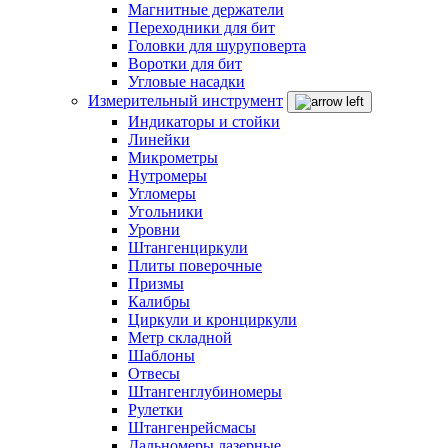
Магнитные держатели
Переходники для бит
Головки для шуруповерта
Воротки для бит
Угловые насадки
Измерительный инструмент
Индикаторы и стойки
Линейки
Микрометры
Нутромеры
Угломеры
Угольники
Уровни
Штангенциркули
Плиты поверочные
Призмы
Калибры
Циркули и кронциркули
Метр складной
Шаблоны
Отвесы
Штангенглубиномеры
Рулетки
Штангенрейсмасы
Дальномеры лазерные