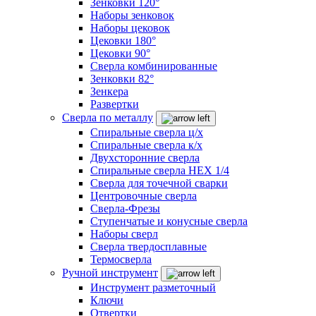
Зенковки 120°
Наборы зенковок
Наборы цековок
Цековки 180°
Цековки 90°
Сверла комбинированные
Зенковки 82°
Зенкера
Развертки
Сверла по металлу
Спиральные сверла ц/х
Спиральные сверла к/х
Двухсторонние сверла
Спиральные сверла HEX 1/4
Сверла для точечной сварки
Центровочные сверла
Сверла-Фрезы
Ступенчатые и конусные сверла
Наборы сверл
Сверла твердосплавные
Термосверла
Ручной инструмент
Инструмент разметочный
Ключи
Отвертки