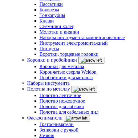
Пассатижи
Бокорезы
Тонкогубцы
Клещи
Съемники колец
Молотки и киянки
Наборы инструмента комбинированные
Инструмент электромонтажный
Пинцеты
Воротки, торцевые головки
Коронки и пробойники
Коронки для металла
Корончатые сверла Weldon
Пробойники для металла
Наборы инстумента
Полотна по металлу
Полотно ленточное
Полотно ножовочное
Полотна для лобзика
Полотна для сабельных пил
Фаскосниматели
Гратосниматели
Зенковки с ручкой
Лезвия