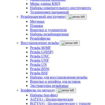
Меры длины КМД
Наборы измерительного инструмента
Толщиномер рычажный
Резьбонарезной инструмент
Метчики
Плашки
Воротки и удлинители
Наборы резьбонарезные
Резьбофрезы
Восстановление резьбы
Резьба M/MF
Резьба G(BSP)
Резьба UNC
Резьба UNF
Резьба UN
Резьба BSW
Резьба BSF
Наборы для восстановления резьбы
Воротки и штифты для вставок
Экстракторы резьбовые
Борфрезы по металлу
Наборы бор-фрез
A(ZYA) - Цилиндрические
B(ZYAS) - Цилиндрические с торцом