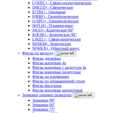
C(WRC) - Сферо-цилиндрические
D(KUD) - Сферические
E(TRE) - Овальные
F(RBF) - Гиперболические
G(SPG) - Гиперболические
H(FLH) - Пламевидные
J(KSJ) - Конические 60°
K(KSK) - Конические 90°
L(KEL) - Сферо-конические
M(SKM) - Конические
N(WKN) - Обратный конус
Фрезы по металлу
Фрезы дисковые
Фрезы концевые 4z
Фрезы концевые с радиусом 4z
Фрезы концевые радиусные
Фрезы по алюминию
Фрезы по нержавеющей стали
Фрезы фасочные
Фрезы концевые шпоночные
Зенковки цековки развертки
Зенковки 90°
Зенковки 60°
Зенковки 75°