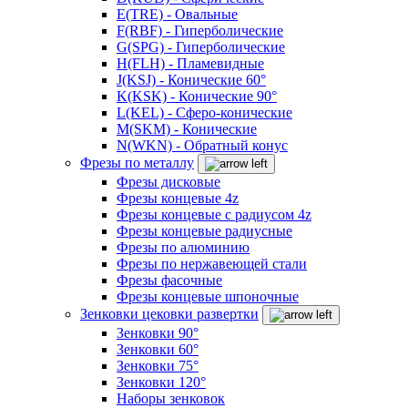
E(TRE) - Овальные
F(RBF) - Гиперболические
G(SPG) - Гиперболические
H(FLH) - Пламевидные
J(KSJ) - Конические 60°
K(KSK) - Конические 90°
L(KEL) - Сферо-конические
M(SKM) - Конические
N(WKN) - Обратный конус
Фрезы по металлу
Фрезы дисковые
Фрезы концевые 4z
Фрезы концевые с радиусом 4z
Фрезы концевые радиусные
Фрезы по алюминию
Фрезы по нержавеющей стали
Фрезы фасочные
Фрезы концевые шпоночные
Зенковки цековки развертки
Зенковки 90°
Зенковки 60°
Зенковки 75°
Зенковки 120°
Наборы зенковок