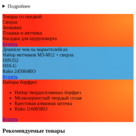
Подробнее
Товары со скидкой
Сверла
Зенковки
Плашки и метчики
Насадки для шуруповерта
Купить
Дешевле чем на маркетплейсах
Набор метчиков М3-М12 + сверла
DIN352
HSS-G
Ruko 245004RO
Купить
Наборы борфрез
Набор твердосплавных борфрез
Мелкозернистый твердый сплав
Крестовая алмазная заточка
Ruko 116003RO
Купить
Рекомендуемые товары