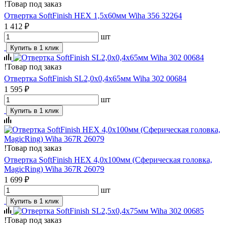
!
Товар под заказ
Отвертка SoftFinish HEX 1,5х60мм Wiha 356 32264
1 412 ₽
шт
Купить в 1 клик
!
Товар под заказ
Отвертка SoftFinish SL2,0х0,4х65мм Wiha 302 00684
1 595 ₽
шт
Купить в 1 клик
!
Товар под заказ
Отвертка SoftFinish HEX 4,0х100мм (Сферическая головка,
MagicRing) Wiha 367R 26079
1 699 ₽
шт
Купить в 1 клик
!
Товар под заказ