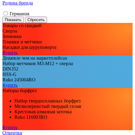
Родина бренда
Германия
Товары со скидкой
Сверла
Зенковки
Плашки и метчики
Насадки для шуруповерта
Купить
Дешевле чем на маркетплейсах
Набор метчиков М3-М12 + сверла
DIN352
HSS-G
Ruko 245004RO
Купить
Наборы борфрез
Набор твердосплавных борфрез
Мелкозернистый твердый сплав
Крестовая алмазная заточка
Ruko 116003RO
Купить
Отвертки