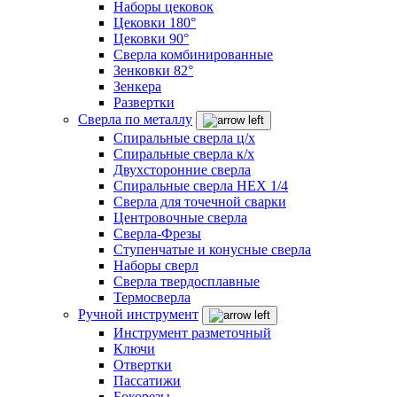
Наборы цековок
Цековки 180°
Цековки 90°
Сверла комбинированные
Зенковки 82°
Зенкера
Развертки
Сверла по металлу
Спиральные сверла ц/х
Спиральные сверла к/х
Двухсторонние сверла
Спиральные сверла HEX 1/4
Сверла для точечной сварки
Центровочные сверла
Сверла-Фрезы
Ступенчатые и конусные сверла
Наборы сверл
Сверла твердосплавные
Термосверла
Ручной инструмент
Инструмент разметочный
Ключи
Отвертки
Пассатижи
Бокорезы