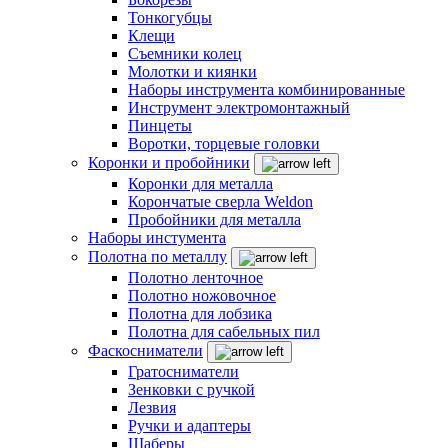
Тонкогубцы
Клещи
Съемники колец
Молотки и киянки
Наборы инструмента комбинированные
Инструмент электромонтажный
Пинцеты
Воротки, торцевые головки
Коронки и пробойники
Коронки для металла
Корончатые сверла Weldon
Пробойники для металла
Наборы инстумента
Полотна по металлу
Полотно ленточное
Полотно ножовочное
Полотна для лобзика
Полотна для сабельных пил
Фаскосниматели
Гратосниматели
Зенковки с ручкой
Лезвия
Ручки и адаптеры
Шаберы