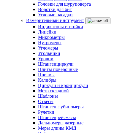
Головки для шуруповерта
Воротки для бит
Угловые насадки
Измерительный инструмент
Индикаторы и стойки
Линейки
Микрометры
Нутромеры
Угломеры
Угольники
Уровни
Штангенциркули
Плиты поверочные
Призмы
Калибры
Циркули и кронциркули
Метр складной
Шаблоны
Отвесы
Штангенглубиномеры
Рулетки
Штангенрейсмасы
Дальномеры лазерные
Меры длины КМД