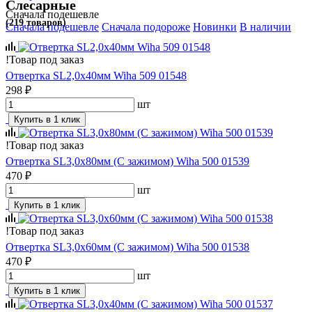
Слесарные
Сначала подешевле
(219 товаров)
Сначала подешевле
Сначала подороже
Новинки
В наличии
!
Товар под заказ
Отвертка SL2,0х40мм Wiha 509 01548
298 ₽
шт
Купить в 1 клик
!
Товар под заказ
Отвертка SL3,0х80мм (C зажимом) Wiha 500 01539
470 ₽
шт
Купить в 1 клик
!
Товар под заказ
Отвертка SL3,0х60мм (C зажимом) Wiha 500 01538
470 ₽
шт
Купить в 1 клик