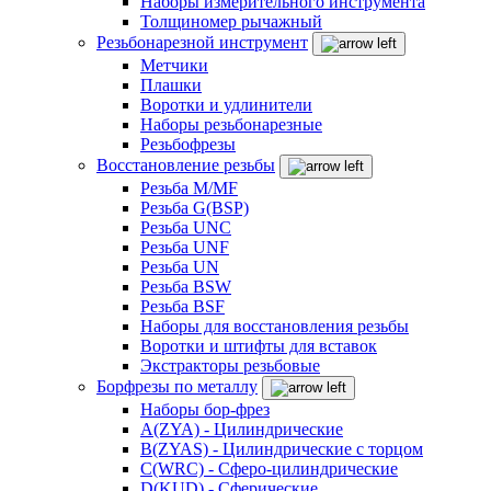
Наборы измерительного инструмента
Толщиномер рычажный
Резьбонарезной инструмент
Метчики
Плашки
Воротки и удлинители
Наборы резьбонарезные
Резьбофрезы
Восстановление резьбы
Резьба M/MF
Резьба G(BSP)
Резьба UNC
Резьба UNF
Резьба UN
Резьба BSW
Резьба BSF
Наборы для восстановления резьбы
Воротки и штифты для вставок
Экстракторы резьбовые
Борфрезы по металлу
Наборы бор-фрез
A(ZYA) - Цилиндрические
B(ZYAS) - Цилиндрические с торцом
C(WRC) - Сферо-цилиндрические
D(KUD) - Сферические