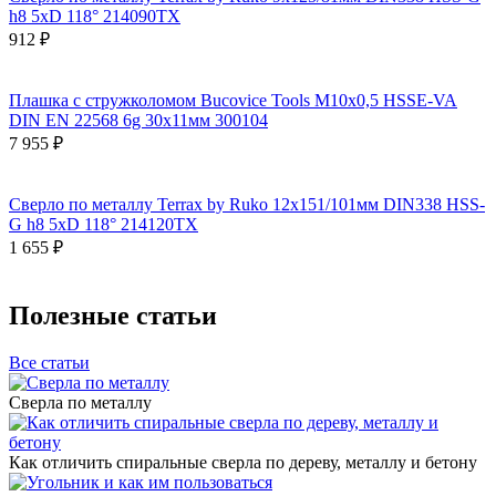
h8 5xD 118° 214090TX
912 ₽
Плашка с стружколомом Bucovice Tools М10х0,5 HSSE-VA
DIN EN 22568 6g 30х11мм 300104
7 955 ₽
Сверло по металлу Terrax by Ruko 12x151/101мм DIN338 HSS-
G h8 5xD 118° 214120TX
1 655 ₽
Полезные статьи
Все статьи
Сверла по металлу
Как отличить спиральные сверла по дереву, металлу и бетону