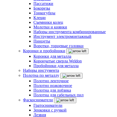
Пассатижи
Бокорезы
Тонкогубцы
Клещи
Съемники колец
Молотки и киянки
Наборы инструмента комбинированные
Инструмент электромонтажный
Пинцеты
Воротки, торцевые головки
Коронки и пробойники
Коронки для металла
Корончатые сверла Weldon
Пробойники для металла
Наборы инстумента
Полотна по металлу
Полотно ленточное
Полотно ножовочное
Полотна для лобзика
Полотна для сабельных пил
Фаскосниматели
Гратосниматели
Зенковки с ручкой
Лезвия