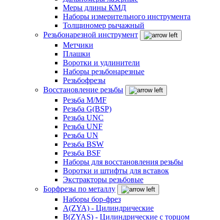
Меры длины КМД
Наборы измерительного инструмента
Толщиномер рычажный
Резьбонарезной инструмент
Метчики
Плашки
Воротки и удлинители
Наборы резьбонарезные
Резьбофрезы
Восстановление резьбы
Резьба M/MF
Резьба G(BSP)
Резьба UNC
Резьба UNF
Резьба UN
Резьба BSW
Резьба BSF
Наборы для восстановления резьбы
Воротки и штифты для вставок
Экстракторы резьбовые
Борфрезы по металлу
Наборы бор-фрез
A(ZYA) - Цилиндрические
B(ZYAS) - Цилиндрические с торцом