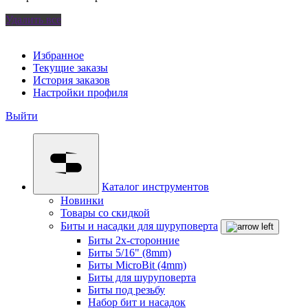
Удалить все
Избранное
Текущие заказы
История заказов
Настройки профиля
Выйти
Каталог инструментов
Новинки
Товары со скидкой
Биты и насадки для шуруповерта
Биты 2х-сторонние
Биты 5/16" (8mm)
Биты MicroBit (4mm)
Биты для шуруповерта
Биты под резьбу
Набор бит и насадок