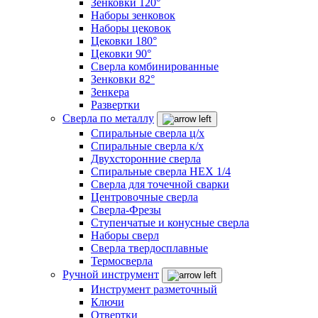
Зенковки 120°
Наборы зенковок
Наборы цековок
Цековки 180°
Цековки 90°
Сверла комбинированные
Зенковки 82°
Зенкера
Развертки
Сверла по металлу
Спиральные сверла ц/х
Спиральные сверла к/х
Двухсторонние сверла
Спиральные сверла HEX 1/4
Сверла для точечной сварки
Центровочные сверла
Сверла-Фрезы
Ступенчатые и конусные сверла
Наборы сверл
Сверла твердосплавные
Термосверла
Ручной инструмент
Инструмент разметочный
Ключи
Отвертки