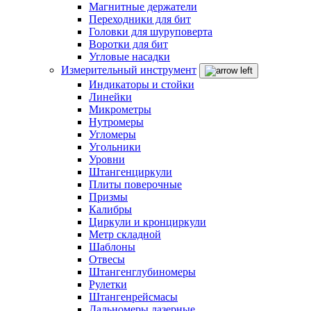
Магнитные держатели
Переходники для бит
Головки для шуруповерта
Воротки для бит
Угловые насадки
Измерительный инструмент
Индикаторы и стойки
Линейки
Микрометры
Нутромеры
Угломеры
Угольники
Уровни
Штангенциркули
Плиты поверочные
Призмы
Калибры
Циркули и кронциркули
Метр складной
Шаблоны
Отвесы
Штангенглубиномеры
Рулетки
Штангенрейсмасы
Дальномеры лазерные