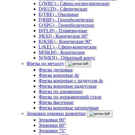
C(WRC) - Сферо-цилиндрические
D(KUD) - Сферические
E(TRE) - Овальные
F(RBF) - Гиперболические
G(SPG) - Гиперболические
H(FLH) - Пламевидные
J(KSJ) - Конические 60°
K(KSK) - Конические 90°
L(KEL) - Сферо-конические
M(SKM) - Конические
N(WKN) - Обратный конус
Фрезы по металлу
Фрезы дисковые
Фрезы концевые 4z
Фрезы концевые с радиусом 4z
Фрезы концевые радиусные
Фрезы по алюминию
Фрезы по нержавеющей стали
Фрезы фасочные
Фрезы концевые шпоночные
Зенковки цековки развертки
Зенковки 90°
Зенковки 60°
Зенковки 75°