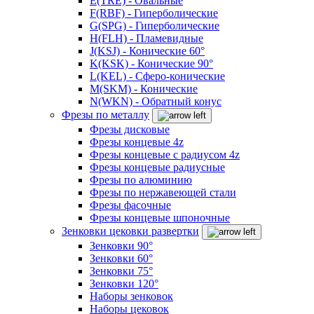
E(TRE) - Овальные
F(RBF) - Гиперболические
G(SPG) - Гиперболические
H(FLH) - Пламевидные
J(KSJ) - Конические 60°
K(KSK) - Конические 90°
L(KEL) - Сферо-конические
M(SKM) - Конические
N(WKN) - Обратный конус
Фрезы по металлу
Фрезы дисковые
Фрезы концевые 4z
Фрезы концевые с радиусом 4z
Фрезы концевые радиусные
Фрезы по алюминию
Фрезы по нержавеющей стали
Фрезы фасочные
Фрезы концевые шпоночные
Зенковки цековки развертки
Зенковки 90°
Зенковки 60°
Зенковки 75°
Зенковки 120°
Наборы зенковок
Наборы цековок