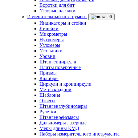
Воротки для бит
Угловые насадки
Измерительный инструмент
Индикаторы и стойки
Линейки
Микрометры
Нутромеры
Угломеры
Угольники
Уровни
Штангенциркули
Плиты поверочные
Призмы
Калибры
Циркули и кронциркули
Метр складной
Шаблоны
Отвесы
Штангенглубиномеры
Рулетки
Штангенрейсмасы
Дальномеры лазерные
Меры длины КМД
Наборы измерительного инструмента