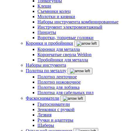
Тонкогубцы
Клещи
Съемники колец
Молотки и киянки
Наборы инструмента комбинированные
Инструмент электромонтажный
Пинцеты
Воротки, торцевые головки
Коронки и пробойники
Коронки для металла
Корончатые сверла Weldon
Пробойники для металла
Наборы инстумента
Полотна по металлу
Полотно ленточное
Полотно ножовочное
Полотна для лобзика
Полотна для сабельных пил
Фаскосниматели
Гратосниматели
Зенковки с ручкой
Лезвия
Ручки и адаптеры
Шаберы
Остальной инструмент