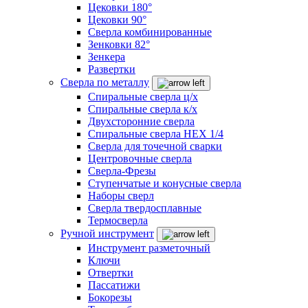
Цековки 180°
Цековки 90°
Сверла комбинированные
Зенковки 82°
Зенкера
Развертки
Сверла по металлу
Спиральные сверла ц/х
Спиральные сверла к/х
Двухсторонние сверла
Спиральные сверла HEX 1/4
Сверла для точечной сварки
Центровочные сверла
Сверла-Фрезы
Ступенчатые и конусные сверла
Наборы сверл
Сверла твердосплавные
Термосверла
Ручной инструмент
Инструмент разметочный
Ключи
Отвертки
Пассатижи
Бокорезы