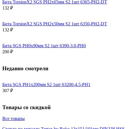
Бита TorsionX2 SGS PH2х65мм S2 1шт 6365-PH2-DT
132 ₽
Бита TorsionX2 SGS PH2х50мм S2 1шт 6350-PH2-DT
132 ₽
Бита SGS PH0х90мм S2 1шт 6390-3.0-PH0
200 ₽
Недавно смотрели
Бита SGS PH1х200мм S2 1шт 63200-4.5-PH1
307 ₽
Товары со скидкой
Все товары
Сверло по металлу Terrax by Ruko 13x151/101мм DIN338 HSS-