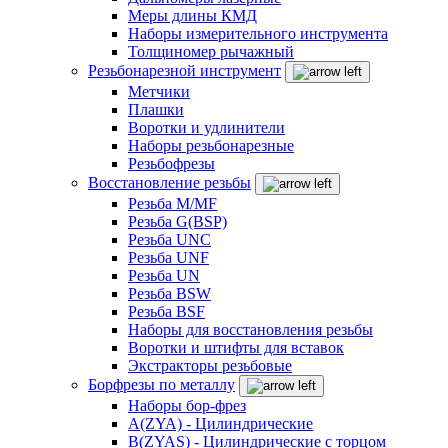
Меры длины КМД
Наборы измерительного инструмента
Толщиномер рычажный
Резьбонарезной инструмент
Метчики
Плашки
Воротки и удлинители
Наборы резьбонарезные
Резьбофрезы
Восстановление резьбы
Резьба M/MF
Резьба G(BSP)
Резьба UNC
Резьба UNF
Резьба UN
Резьба BSW
Резьба BSF
Наборы для восстановления резьбы
Воротки и штифты для вставок
Экстракторы резьбовые
Борфрезы по металлу
Наборы бор-фрез
A(ZYA) - Цилиндрические
B(ZYAS) - Цилиндрические с торцом