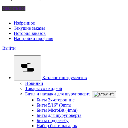
Удалить все
Избранное
Текущие заказы
История заказов
Настройки профиля
Выйти
Каталог инструментов
Новинки
Товары со скидкой
Биты и насадки для шуруповерта
Биты 2х-сторонние
Биты 5/16" (8mm)
Биты MicroBit (4mm)
Биты для шуруповерта
Биты под резьбу
Набор бит и насадок