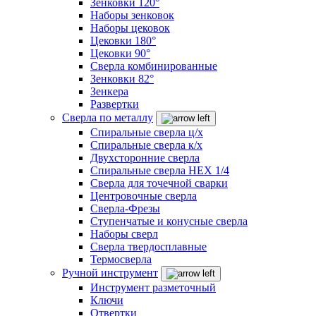
Зенковки 120°
Наборы зенковок
Наборы цековок
Цековки 180°
Цековки 90°
Сверла комбинированные
Зенковки 82°
Зенкера
Развертки
Сверла по металлу
Спиральные сверла ц/х
Спиральные сверла к/х
Двухсторонние сверла
Спиральные сверла HEX 1/4
Сверла для точечной сварки
Центровочные сверла
Сверла-Фрезы
Ступенчатые и конусные сверла
Наборы сверл
Сверла твердосплавные
Термосверла
Ручной инструмент
Инструмент разметочный
Ключи
Отвертки