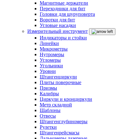
Магнитные держатели
Переходники для бит
Головки для шуруповерта
Воротки для бит
Угловые насадки
Измерительный инструмент
Индикаторы и стойки
Линейки
Микрометры
Нутромеры
Угломеры
Угольники
Уровни
Штангенциркули
Плиты поверочные
Призмы
Калибры
Циркули и кронциркули
Метр складной
Шаблоны
Отвесы
Штангенглубиномеры
Рулетки
Штангенрейсмасы
Дальномеры лазерные