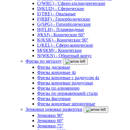
C(WRC) - Сферо-цилиндрические
D(KUD) - Сферические
E(TRE) - Овальные
F(RBF) - Гиперболические
G(SPG) - Гиперболические
H(FLH) - Пламевидные
J(KSJ) - Конические 60°
K(KSK) - Конические 90°
L(KEL) - Сферо-конические
M(SKM) - Конические
N(WKN) - Обратный конус
Фрезы по металлу
Фрезы дисковые
Фрезы концевые 4z
Фрезы концевые с радиусом 4z
Фрезы концевые радиусные
Фрезы по алюминию
Фрезы по нержавеющей стали
Фрезы фасочные
Фрезы концевые шпоночные
Зенковки цековки развертки
Зенковки 90°
Зенковки 60°
Зенковки 75°