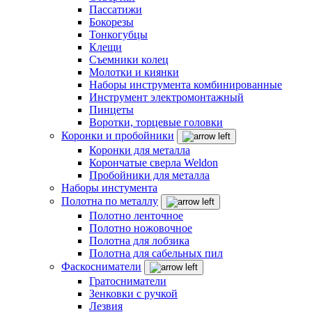
Пассатижи
Бокорезы
Тонкогубцы
Клещи
Съемники колец
Молотки и киянки
Наборы инструмента комбинированные
Инструмент электромонтажный
Пинцеты
Воротки, торцевые головки
Коронки и пробойники
Коронки для металла
Корончатые сверла Weldon
Пробойники для металла
Наборы инстумента
Полотна по металлу
Полотно ленточное
Полотно ножовочное
Полотна для лобзика
Полотна для сабельных пил
Фаскосниматели
Гратосниматели
Зенковки с ручкой
Лезвия