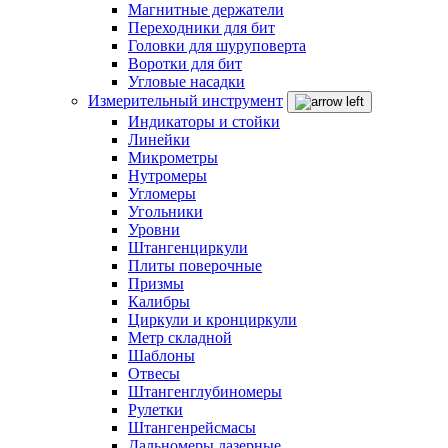
Магнитные держатели
Переходники для бит
Головки для шуруповерта
Воротки для бит
Угловые насадки
Измерительный инструмент
Индикаторы и стойки
Линейки
Микрометры
Нутромеры
Угломеры
Угольники
Уровни
Штангенциркули
Плиты поверочные
Призмы
Калибры
Циркули и кронциркули
Метр складной
Шаблоны
Отвесы
Штангенглубиномеры
Рулетки
Штангенрейсмасы
Дальномеры лазерные