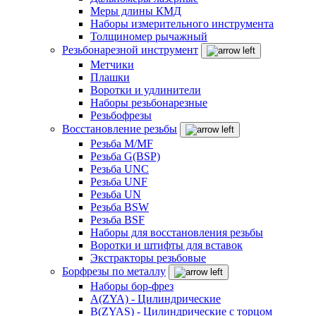
Меры длины КМД
Наборы измерительного инструмента
Толщиномер рычажный
Резьбонарезной инструмент
Метчики
Плашки
Воротки и удлинители
Наборы резьбонарезные
Резьбофрезы
Восстановление резьбы
Резьба M/MF
Резьба G(BSP)
Резьба UNC
Резьба UNF
Резьба UN
Резьба BSW
Резьба BSF
Наборы для восстановления резьбы
Воротки и штифты для вставок
Экстракторы резьбовые
Борфрезы по металлу
Наборы бор-фрез
A(ZYA) - Цилиндрические
B(ZYAS) - Цилиндрические с торцом