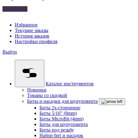
Удалить все
Избранное
Текущие заказы
История заказов
Настройки профиля
Выйти
Каталог инструментов
Новинки
Товары со скидкой
Биты и насадки для шуруповерта
Биты 2х-сторонние
Биты 5/16" (8mm)
Биты MicroBit (4mm)
Биты для шуруповерта
Биты под резьбу
Набор бит и насадок