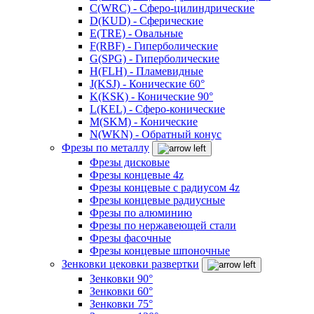
C(WRC) - Сферо-цилиндрические
D(KUD) - Сферические
E(TRE) - Овальные
F(RBF) - Гиперболические
G(SPG) - Гиперболические
H(FLH) - Пламевидные
J(KSJ) - Конические 60°
K(KSK) - Конические 90°
L(KEL) - Сферо-конические
M(SKM) - Конические
N(WKN) - Обратный конус
Фрезы по металлу
Фрезы дисковые
Фрезы концевые 4z
Фрезы концевые с радиусом 4z
Фрезы концевые радиусные
Фрезы по алюминию
Фрезы по нержавеющей стали
Фрезы фасочные
Фрезы концевые шпоночные
Зенковки цековки развертки
Зенковки 90°
Зенковки 60°
Зенковки 75°