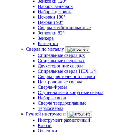
Зенковки 120°
Наборы зенковок
Наборы цековок
Цековки 180°
Цековки 90°
Сверла комбинированные
Зенковки 82°
Зенкера
Развертки
Сверла по металлу
Спиральные сверла ц/х
Спиральные сверла к/х
Двухсторонние сверла
Спиральные сверла HEX 1/4
Сверла для точечной сварки
Центровочные сверла
Сверла-Фрезы
Ступенчатые и конусные сверла
Наборы сверл
Сверла твердосплавные
Термосверла
Ручной инструмент
Инструмент разметочный
Ключи
Отвертки