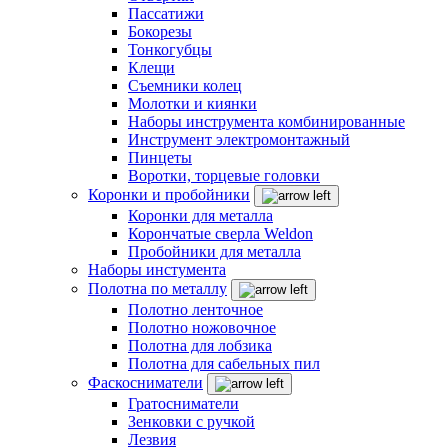
Пассатижи
Бокорезы
Тонкогубцы
Клещи
Съемники колец
Молотки и киянки
Наборы инструмента комбинированные
Инструмент электромонтажный
Пинцеты
Воротки, торцевые головки
Коронки и пробойники
Коронки для металла
Корончатые сверла Weldon
Пробойники для металла
Наборы инстумента
Полотна по металлу
Полотно ленточное
Полотно ножовочное
Полотна для лобзика
Полотна для сабельных пил
Фаскосниматели
Гратосниматели
Зенковки с ручкой
Лезвия