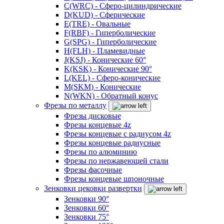
C(WRC) - Сферо-цилиндрические
D(KUD) - Сферические
E(TRE) - Овальные
F(RBF) - Гиперболические
G(SPG) - Гиперболические
H(FLH) - Пламевидные
J(KSJ) - Конические 60°
K(KSK) - Конические 90°
L(KEL) - Сферо-конические
M(SKM) - Конические
N(WKN) - Обратный конус
Фрезы по металлу
Фрезы дисковые
Фрезы концевые 4z
Фрезы концевые с радиусом 4z
Фрезы концевые радиусные
Фрезы по алюминию
Фрезы по нержавеющей стали
Фрезы фасочные
Фрезы концевые шпоночные
Зенковки цековки развертки
Зенковки 90°
Зенковки 60°
Зенковки 75°