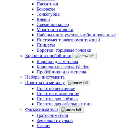
Пассатижи
Бокорезы
Тонкогубцы
Клещи
Съемники колец
Молотки и киянки
Наборы инструмента комбинированные
Инструмент электромонтажный
Пинцеты
Воротки, торцевые головки
Коронки и пробойники
Коронки для металла
Корончатые сверла Weldon
Пробойники для металла
Наборы инстумента
Полотна по металлу
Полотно ленточное
Полотно ножовочное
Полотна для лобзика
Полотна для сабельных пил
Фаскосниматели
Гратосниматели
Зенковки с ручкой
Лезвия