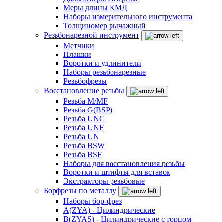
Меры длины КМД
Наборы измерительного инструмента
Толщиномер рычажный
Резьбонарезной инструмент
Метчики
Плашки
Воротки и удлинители
Наборы резьбонарезные
Резьбофрезы
Восстановление резьбы
Резьба M/MF
Резьба G(BSP)
Резьба UNC
Резьба UNF
Резьба UN
Резьба BSW
Резьба BSF
Наборы для восстановления резьбы
Воротки и штифты для вставок
Экстракторы резьбовые
Борфрезы по металлу
Наборы бор-фрез
A(ZYA) - Цилиндрические
B(ZYAS) - Цилиндрические с торцом