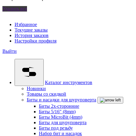
Удалить все
Избранное
Текущие заказы
История заказов
Настройки профиля
Выйти
Каталог инструментов
Новинки
Товары со скидкой
Биты и насадки для шуруповерта
Биты 2х-сторонние
Биты 5/16" (8mm)
Биты MicroBit (4mm)
Биты для шуруповерта
Биты под резьбу
Набор бит и насадок