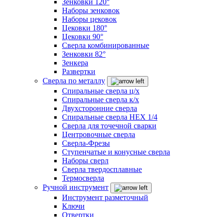
Зенковки 120°
Наборы зенковок
Наборы цековок
Цековки 180°
Цековки 90°
Сверла комбинированные
Зенковки 82°
Зенкера
Развертки
Сверла по металлу
Спиральные сверла ц/х
Спиральные сверла к/х
Двухсторонние сверла
Спиральные сверла HEX 1/4
Сверла для точечной сварки
Центровочные сверла
Сверла-Фрезы
Ступенчатые и конусные сверла
Наборы сверл
Сверла твердосплавные
Термосверла
Ручной инструмент
Инструмент разметочный
Ключи
Отвертки