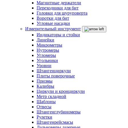
Магнитные держатели
Переходники для бит
Головки для шуруповерта
Воротки для бит
Угловые насадки
Измерительный инструмент
Индикаторы и стойки
Линейки
Микрометры
Нутромеры
Угломеры
Угольники
Уровни
Штангенциркули
Плиты поверочные
Призмы
Калибры
Циркули и кронциркули
Метр складной
Шаблоны
Отвесы
Штангенглубиномеры
Рулетки
Штангенрейсмасы
Дальномеры лазерные