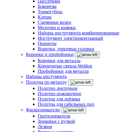
Пассатижи
Бокорезы
Тонкогубцы
Клещи
Съемники колец
Молотки и киянки
Наборы инструмента комбинированные
Инструмент электромонтажный
Пинцеты
Воротки, торцевые головки
Коронки и пробойники
Коронки для металла
Корончатые сверла Weldon
Пробойники для металла
Наборы инстумента
Полотна по металлу
Полотно ленточное
Полотно ножовочное
Полотна для лобзика
Полотна для сабельных пил
Фаскосниматели
Гратосниматели
Зенковки с ручкой
Лезвия
Ручки и адаптеры