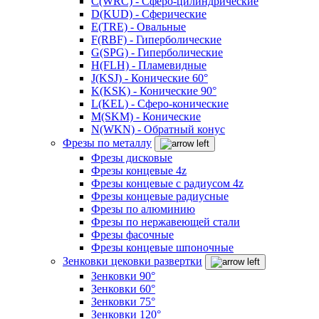
C(WRC) - Сферо-цилиндрические
D(KUD) - Сферические
E(TRE) - Овальные
F(RBF) - Гиперболические
G(SPG) - Гиперболические
H(FLH) - Пламевидные
J(KSJ) - Конические 60°
K(KSK) - Конические 90°
L(KEL) - Сферо-конические
M(SKM) - Конические
N(WKN) - Обратный конус
Фрезы по металлу
Фрезы дисковые
Фрезы концевые 4z
Фрезы концевые с радиусом 4z
Фрезы концевые радиусные
Фрезы по алюминию
Фрезы по нержавеющей стали
Фрезы фасочные
Фрезы концевые шпоночные
Зенковки цековки развертки
Зенковки 90°
Зенковки 60°
Зенковки 75°
Зенковки 120°