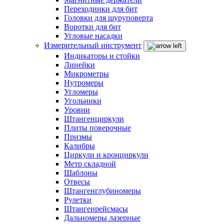
Переходники для бит
Головки для шуруповерта
Воротки для бит
Угловые насадки
Измерительный инструмент
Индикаторы и стойки
Линейки
Микрометры
Нутромеры
Угломеры
Угольники
Уровни
Штангенциркули
Плиты поверочные
Призмы
Калибры
Циркули и кронциркули
Метр складной
Шаблоны
Отвесы
Штангенглубиномеры
Рулетки
Штангенрейсмасы
Дальномеры лазерные