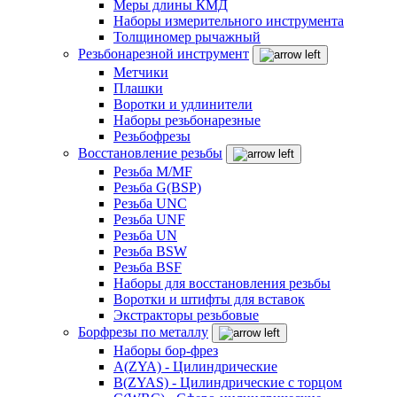
Меры длины КМД
Наборы измерительного инструмента
Толщиномер рычажный
Резьбонарезной инструмент
Метчики
Плашки
Воротки и удлинители
Наборы резьбонарезные
Резьбофрезы
Восстановление резьбы
Резьба M/MF
Резьба G(BSP)
Резьба UNC
Резьба UNF
Резьба UN
Резьба BSW
Резьба BSF
Наборы для восстановления резьбы
Воротки и штифты для вставок
Экстракторы резьбовые
Борфрезы по металлу
Наборы бор-фрез
A(ZYA) - Цилиндрические
B(ZYAS) - Цилиндрические с торцом