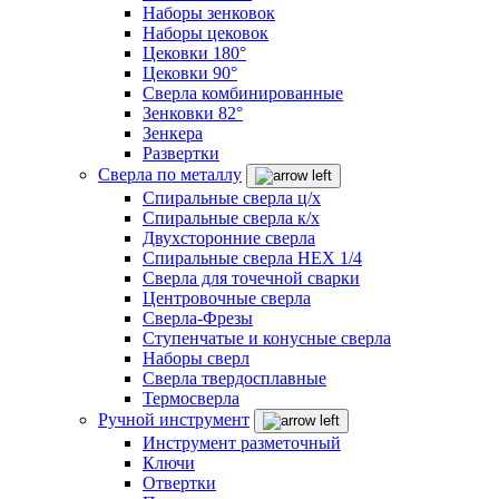
Наборы зенковок
Наборы цековок
Цековки 180°
Цековки 90°
Сверла комбинированные
Зенковки 82°
Зенкера
Развертки
Сверла по металлу
Спиральные сверла ц/х
Спиральные сверла к/х
Двухсторонние сверла
Спиральные сверла HEX 1/4
Сверла для точечной сварки
Центровочные сверла
Сверла-Фрезы
Ступенчатые и конусные сверла
Наборы сверл
Сверла твердосплавные
Термосверла
Ручной инструмент
Инструмент разметочный
Ключи
Отвертки