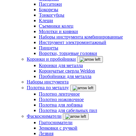
Пассатижи
Бокорезы
Тонкогубцы
Клещи
Съемники колец
Молотки и киянки
Наборы инструмента комбинированные
Инструмент электромонтажный
Пинцеты
Воротки, торцевые головки
Коронки и пробойники
Коронки для металла
Корончатые сверла Weldon
Пробойники для металла
Наборы инстумента
Полотна по металлу
Полотно ленточное
Полотно ножовочное
Полотна для лобзика
Полотна для сабельных пил
Фаскосниматели
Гратосниматели
Зенковки с ручкой
Лезвия