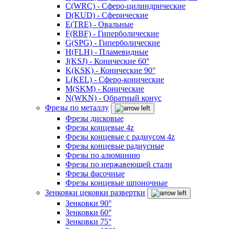
C(WRC) - Сферо-цилиндрические
D(KUD) - Сферические
E(TRE) - Овальные
F(RBF) - Гиперболические
G(SPG) - Гиперболические
H(FLH) - Пламевидные
J(KSJ) - Конические 60°
K(KSK) - Конические 90°
L(KEL) - Сферо-конические
M(SKM) - Конические
N(WKN) - Обратный конус
Фрезы по металлу
Фрезы дисковые
Фрезы концевые 4z
Фрезы концевые с радиусом 4z
Фрезы концевые радиусные
Фрезы по алюминию
Фрезы по нержавеющей стали
Фрезы фасочные
Фрезы концевые шпоночные
Зенковки цековки развертки
Зенковки 90°
Зенковки 60°
Зенковки 75°