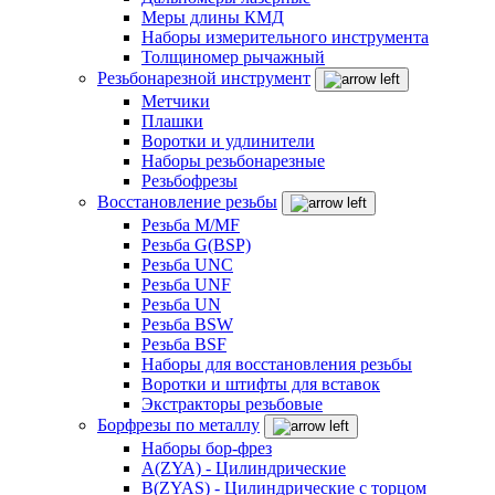
Меры длины КМД
Наборы измерительного инструмента
Толщиномер рычажный
Резьбонарезной инструмент
Метчики
Плашки
Воротки и удлинители
Наборы резьбонарезные
Резьбофрезы
Восстановление резьбы
Резьба M/MF
Резьба G(BSP)
Резьба UNC
Резьба UNF
Резьба UN
Резьба BSW
Резьба BSF
Наборы для восстановления резьбы
Воротки и штифты для вставок
Экстракторы резьбовые
Борфрезы по металлу
Наборы бор-фрез
A(ZYA) - Цилиндрические
B(ZYAS) - Цилиндрические с торцом