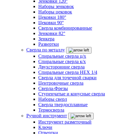
Зенковки 120°
Наборы зенковок
Наборы цековок
Цековки 180°
Цековки 90°
Сверла комбинированные
Зенковки 82°
Зенкера
Развертки
Сверла по металлу
Спиральные сверла ц/х
Спиральные сверла к/х
Двухсторонние сверла
Спиральные сверла HEX 1/4
Сверла для точечной сварки
Центровочные сверла
Сверла-Фрезы
Ступенчатые и конусные сверла
Наборы сверл
Сверла твердосплавные
Термосверла
Ручной инструмент
Инструмент разметочный
Ключи
Отвертки