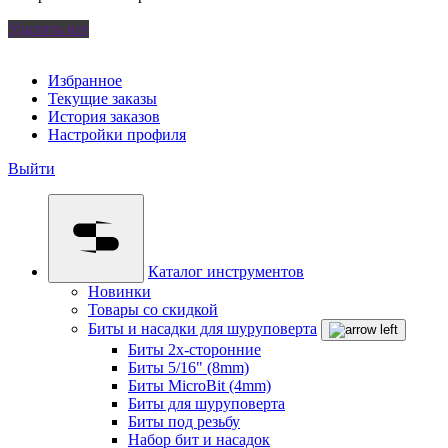
Удалить все
Избранное
Текущие заказы
История заказов
Настройки профиля
Выйти
Каталог инструментов
Новинки
Товары со скидкой
Биты и насадки для шуруповерта
Биты 2х-сторонние
Биты 5/16" (8mm)
Биты MicroBit (4mm)
Биты для шуруповерта
Биты под резьбу
Набор бит и насадок