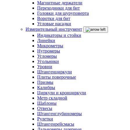
Магнитные держатели
Переходники для бит
Головки для шуруповерта
Воротки для бит
Угловые насадки
Измерительный инструмент
Индикаторы и стойки
Линейки
Микрометры
Нутромеры
Угломеры
Угольники
Уровни
Штангенциркули
Плиты поверочные
Призмы
Калибры
Циркули и кронциркули
Метр складной
Шаблоны
Отвесы
Штангенглубиномеры
Рулетки
Штангенрейсмасы
Дальномеры лазерные