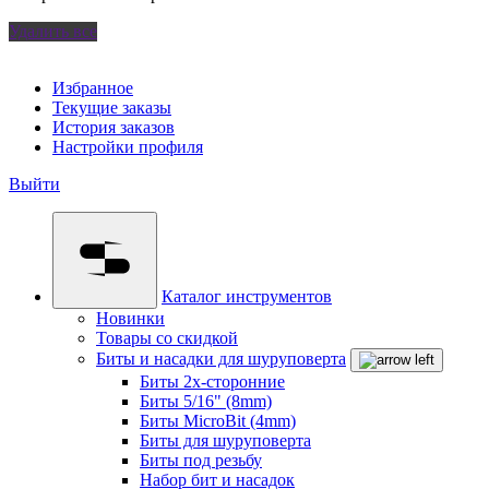
Удалить все
Избранное
Текущие заказы
История заказов
Настройки профиля
Выйти
Каталог инструментов
Новинки
Товары со скидкой
Биты и насадки для шуруповерта
Биты 2х-сторонние
Биты 5/16" (8mm)
Биты MicroBit (4mm)
Биты для шуруповерта
Биты под резьбу
Набор бит и насадок