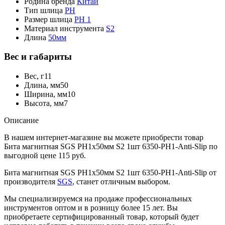
Родина бренда
Китай
Тип шлица
PH
Размер шлица
PH 1
Материал инструмента
S2
Длина
50мм
Вес и габариты
Вес, г
11
Длина, мм
50
Ширина, мм
10
Высота, мм
7
Описание
В нашем интернет-магазине вы можете приобрести товар
Бита магнитная SGS PH1х50мм S2 1шт 6350-PH1-Anti-Slip по
выгодной цене 115 руб.
Бита магнитная SGS PH1х50мм S2 1шт 6350-PH1-Anti-Slip от
производителя
SGS
, станет отличным выбором.
Мы специализируемся на продаже профессиональных
инструментов оптом и в розницу более 15 лет. Вы
приобретаете сертифицированный товар, который будет