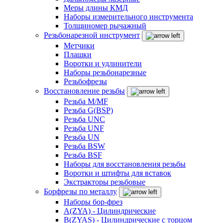
Меры длины КМД
Наборы измерительного инструмента
Толщиномер рычажный
Резьбонарезной инструмент
Метчики
Плашки
Воротки и удлинители
Наборы резьбонарезные
Резьбофрезы
Восстановление резьбы
Резьба M/MF
Резьба G(BSP)
Резьба UNC
Резьба UNF
Резьба UN
Резьба BSW
Резьба BSF
Наборы для восстановления резьбы
Воротки и штифты для вставок
Экстракторы резьбовые
Борфрезы по металлу
Наборы бор-фрез
A(ZYA) - Цилиндрические
B(ZYAS) - Цилиндрические с торцом