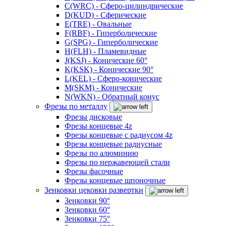
C(WRC) - Сферо-цилиндрические
D(KUD) - Сферические
E(TRE) - Овальные
F(RBF) - Гиперболические
G(SPG) - Гиперболические
H(FLH) - Пламевидные
J(KSJ) - Конические 60°
K(KSK) - Конические 90°
L(KEL) - Сферо-конические
M(SKM) - Конические
N(WKN) - Обратный конус
Фрезы по металлу
Фрезы дисковые
Фрезы концевые 4z
Фрезы концевые с радиусом 4z
Фрезы концевые радиусные
Фрезы по алюминию
Фрезы по нержавеющей стали
Фрезы фасочные
Фрезы концевые шпоночные
Зенковки цековки развертки
Зенковки 90°
Зенковки 60°
Зенковки 75°