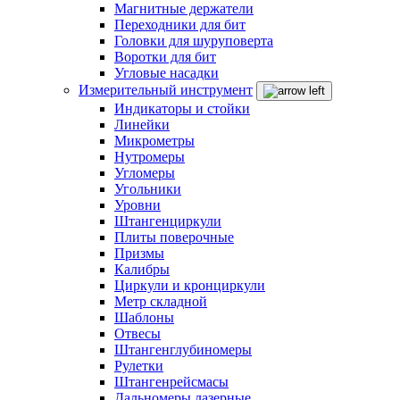
Магнитные держатели
Переходники для бит
Головки для шуруповерта
Воротки для бит
Угловые насадки
Измерительный инструмент
Индикаторы и стойки
Линейки
Микрометры
Нутромеры
Угломеры
Угольники
Уровни
Штангенциркули
Плиты поверочные
Призмы
Калибры
Циркули и кронциркули
Метр складной
Шаблоны
Отвесы
Штангенглубиномеры
Рулетки
Штангенрейсмасы
Дальномеры лазерные