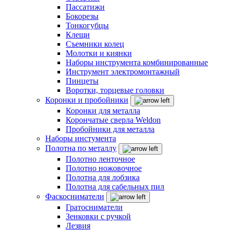
Пассатижи
Бокорезы
Тонкогубцы
Клещи
Съемники колец
Молотки и киянки
Наборы инструмента комбинированные
Инструмент электромонтажный
Пинцеты
Воротки, торцевые головки
Коронки и пробойники
Коронки для металла
Корончатые сверла Weldon
Пробойники для металла
Наборы инстумента
Полотна по металлу
Полотно ленточное
Полотно ножовочное
Полотна для лобзика
Полотна для сабельных пил
Фаскосниматели
Гратосниматели
Зенковки с ручкой
Лезвия