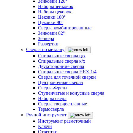
Зенковки 120°
Наборы зенковок
Наборы цековок
Цековки 180°
Цековки 90°
Сверла комбинированные
Зенковки 82°
Зенкера
Развертки
Сверла по металлу
Спиральные сверла ц/х
Спиральные сверла к/х
Двухсторонние сверла
Спиральные сверла HEX 1/4
Сверла для точечной сварки
Центровочные сверла
Сверла-Фрезы
Ступенчатые и конусные сверла
Наборы сверл
Сверла твердосплавные
Термосверла
Ручной инструмент
Инструмент разметочный
Ключи
Отвертки