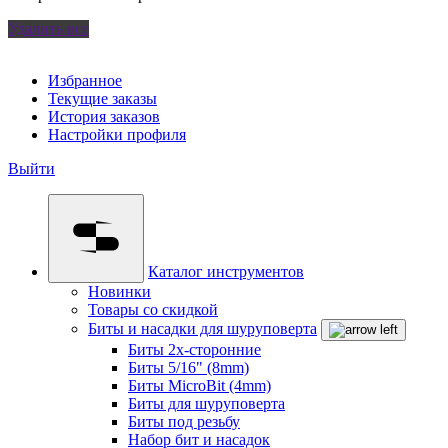
Удалить все
Избранное
Текущие заказы
История заказов
Настройки профиля
Выйти
Каталог инструментов
Новинки
Товары со скидкой
Биты и насадки для шуруповерта
Биты 2х-сторонние
Биты 5/16" (8mm)
Биты MicroBit (4mm)
Биты для шуруповерта
Биты под резьбу
Набор бит и насадок