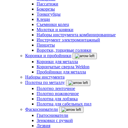
Пассатижи
Бокорезы
Тонкогубцы
Клещи
Съемники колец
Молотки и киянки
Наборы инструмента комбинированные
Инструмент электромонтажный
Пинцеты
Воротки, торцевые головки
Коронки и пробойники
Коронки для металла
Корончатые сверла Weldon
Пробойники для металла
Наборы инстумента
Полотна по металлу
Полотно ленточное
Полотно ножовочное
Полотна для лобзика
Полотна для сабельных пил
Фаскосниматели
Гратосниматели
Зенковки с ручкой
Лезвия