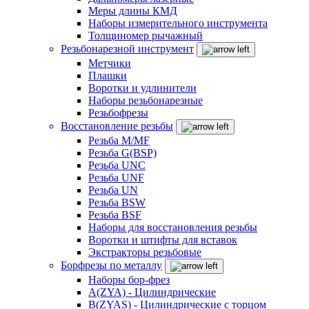
Меры длины КМД
Наборы измерительного инструмента
Толщиномер рычажный
Резьбонарезной инструмент
Метчики
Плашки
Воротки и удлинители
Наборы резьбонарезные
Резьбофрезы
Восстановление резьбы
Резьба M/MF
Резьба G(BSP)
Резьба UNC
Резьба UNF
Резьба UN
Резьба BSW
Резьба BSF
Наборы для восстановления резьбы
Воротки и штифты для вставок
Экстракторы резьбовые
Борфрезы по металлу
Наборы бор-фрез
A(ZYA) - Цилиндрические
B(ZYAS) - Цилиндрические с торцом