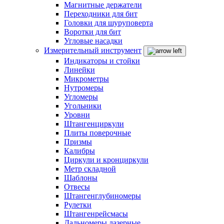
Магнитные держатели
Переходники для бит
Головки для шуруповерта
Воротки для бит
Угловые насадки
Измерительный инструмент
Индикаторы и стойки
Линейки
Микрометры
Нутромеры
Угломеры
Угольники
Уровни
Штангенциркули
Плиты поверочные
Призмы
Калибры
Циркули и кронциркули
Метр складной
Шаблоны
Отвесы
Штангенглубиномеры
Рулетки
Штангенрейсмасы
Дальномеры лазерные