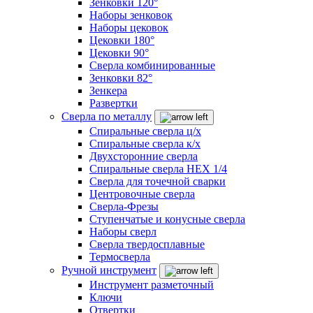
Зенковки 120°
Наборы зенковок
Наборы цековок
Цековки 180°
Цековки 90°
Сверла комбинированные
Зенковки 82°
Зенкера
Развертки
Сверла по металлу
Спиральные сверла ц/х
Спиральные сверла к/х
Двухсторонние сверла
Спиральные сверла HEX 1/4
Сверла для точечной сварки
Центровочные сверла
Сверла-Фрезы
Ступенчатые и конусные сверла
Наборы сверл
Сверла твердосплавные
Термосверла
Ручной инструмент
Инструмент разметочный
Ключи
Отвертки