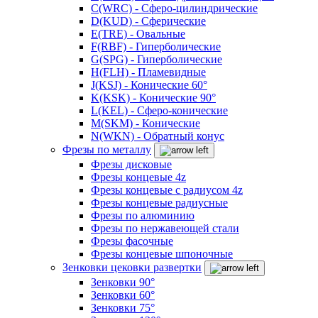
C(WRC) - Сферо-цилиндрические
D(KUD) - Сферические
E(TRE) - Овальные
F(RBF) - Гиперболические
G(SPG) - Гиперболические
H(FLH) - Пламевидные
J(KSJ) - Конические 60°
K(KSK) - Конические 90°
L(KEL) - Сферо-конические
M(SKM) - Конические
N(WKN) - Обратный конус
Фрезы по металлу
Фрезы дисковые
Фрезы концевые 4z
Фрезы концевые с радиусом 4z
Фрезы концевые радиусные
Фрезы по алюминию
Фрезы по нержавеющей стали
Фрезы фасочные
Фрезы концевые шпоночные
Зенковки цековки развертки
Зенковки 90°
Зенковки 60°
Зенковки 75°