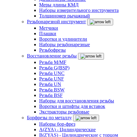
Меры длины КМД
Наборы измерительного инструмента
Толщиномер рычажный
Резьбонарезной инструмент
Метчики
Плашки
Воротки и удлинители
Наборы резьбонарезные
Резьбофрезы
Восстановление резьбы
Резьба M/MF
Резьба G(BSP)
Резьба UNC
Резьба UNF
Резьба UN
Резьба BSW
Резьба BSF
Наборы для восстановления резьбы
Воротки и штифты для вставок
Экстракторы резьбовые
Борфрезы по металлу
Наборы бор-фрез
A(ZYA) - Цилиндрические
B(ZYAS) - Цилиндрические с торцом