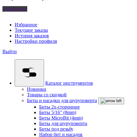
Удалить все
Избранное
Текущие заказы
История заказов
Настройки профиля
Выйти
Каталог инструментов
Новинки
Товары со скидкой
Биты и насадки для шуруповерта
Биты 2х-сторонние
Биты 5/16" (8mm)
Биты MicroBit (4mm)
Биты для шуруповерта
Биты под резьбу
Набор бит и насадок