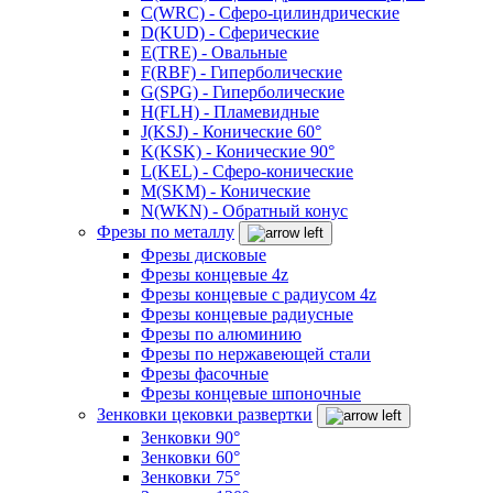
C(WRC) - Сферо-цилиндрические
D(KUD) - Сферические
E(TRE) - Овальные
F(RBF) - Гиперболические
G(SPG) - Гиперболические
H(FLH) - Пламевидные
J(KSJ) - Конические 60°
K(KSK) - Конические 90°
L(KEL) - Сферо-конические
M(SKM) - Конические
N(WKN) - Обратный конус
Фрезы по металлу
Фрезы дисковые
Фрезы концевые 4z
Фрезы концевые с радиусом 4z
Фрезы концевые радиусные
Фрезы по алюминию
Фрезы по нержавеющей стали
Фрезы фасочные
Фрезы концевые шпоночные
Зенковки цековки развертки
Зенковки 90°
Зенковки 60°
Зенковки 75°