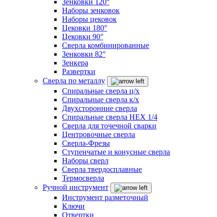
Зенковки 120°
Наборы зенковок
Наборы цековок
Цековки 180°
Цековки 90°
Сверла комбинированные
Зенковки 82°
Зенкера
Развертки
Сверла по металлу
Спиральные сверла ц/х
Спиральные сверла к/х
Двухсторонние сверла
Спиральные сверла HEX 1/4
Сверла для точечной сварки
Центровочные сверла
Сверла-Фрезы
Ступенчатые и конусные сверла
Наборы сверл
Сверла твердосплавные
Термосверла
Ручной инструмент
Инструмент разметочный
Ключи
Отвертки