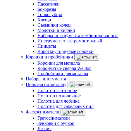
Пассатижи
Бокорезы
Тонкогубцы
Клещи
Съемники колец
Молотки и киянки
Наборы инструмента комбинированные
Инструмент электромонтажный
Пинцеты
Воротки, торцевые головки
Коронки и пробойники
Коронки для металла
Корончатые сверла Weldon
Пробойники для металла
Наборы инстумента
Полотна по металлу
Полотно ленточное
Полотно ножовочное
Полотна для лобзика
Полотна для сабельных пил
Фаскосниматели
Гратосниматели
Зенковки с ручкой
Лезвия