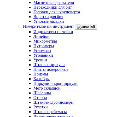
Магнитные держатели
Переходники для бит
Головки для шуруповерта
Воротки для бит
Угловые насадки
Измерительный инструмент
Индикаторы и стойки
Линейки
Микрометры
Нутромеры
Угломеры
Угольники
Уровни
Штангенциркули
Плиты поверочные
Призмы
Калибры
Циркули и кронциркули
Метр складной
Шаблоны
Отвесы
Штангенглубиномеры
Рулетки
Штангенрейсмасы
Дальномеры лазерные