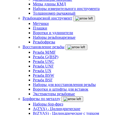
Меры длины КМД
Наборы измерительного инструмента
Толщиномер рычажный
Резьбонарезной инструмент
Метчики
Плашки
Воротки и удлинители
Наборы резьбонарезные
Резьбофрезы
Восстановление резьбы
Резьба M/MF
Резьба G(BSP)
Резьба UNC
Резьба UNF
Резьба UN
Резьба BSW
Резьба BSF
Наборы для восстановления резьбы
Воротки и штифты для вставок
Экстракторы резьбовые
Борфрезы по металлу
Наборы бор-фрез
A(ZYA) - Цилиндрические
B(ZYAS) - Цилиндрические с торцом