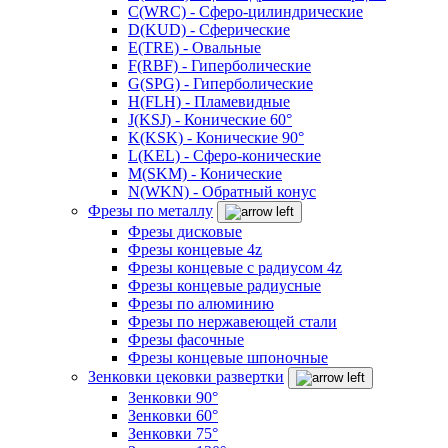
C(WRC) - Сферо-цилиндрические
D(KUD) - Сферические
E(TRE) - Овальные
F(RBF) - Гиперболические
G(SPG) - Гиперболические
H(FLH) - Пламевидные
J(KSJ) - Конические 60°
K(KSK) - Конические 90°
L(KEL) - Сферо-конические
M(SKM) - Конические
N(WKN) - Обратный конус
Фрезы по металлу
Фрезы дисковые
Фрезы концевые 4z
Фрезы концевые с радиусом 4z
Фрезы концевые радиусные
Фрезы по алюминию
Фрезы по нержавеющей стали
Фрезы фасочные
Фрезы концевые шпоночные
Зенковки цековки развертки
Зенковки 90°
Зенковки 60°
Зенковки 75°