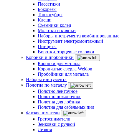
Пассатижи
Бокорезы
Тонкогубцы
Клещи
Съемники колец
Молотки и киянки
Наборы инструмента комбинированные
Инструмент электромонтажный
Пинцеты
Воротки, торцевые головки
Коронки и пробойники
Коронки для металла
Корончатые сверла Weldon
Пробойники для металла
Наборы инстумента
Полотна по металлу
Полотно ленточное
Полотно ножовочное
Полотна для лобзика
Полотна для сабельных пил
Фаскосниматели
Гратосниматели
Зенковки с ручкой
Лезвия