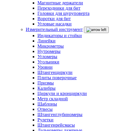
Магнитные держатели
Переходники для бит
Головки для шуруповерта
Воротки для бит
Угловые насадки
Измерительный инструмент
Индикаторы и стойки
Линейки
Микрометры
Нутромеры
Угломеры
Угольники
Уровни
Штангенциркули
Плиты поверочные
Призмы
Калибры
Циркули и кронциркули
Метр складной
Шаблоны
Отвесы
Штангенглубиномеры
Рулетки
Штангенрейсмасы
Дальномеры лазерные