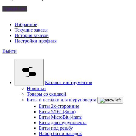
Удалить все
Избранное
Текущие заказы
История заказов
Настройки профиля
Выйти
Каталог инструментов
Новинки
Товары со скидкой
Биты и насадки для шуруповерта
Биты 2х-сторонние
Биты 5/16" (8mm)
Биты MicroBit (4mm)
Биты для шуруповерта
Биты под резьбу
Набор бит и насадок