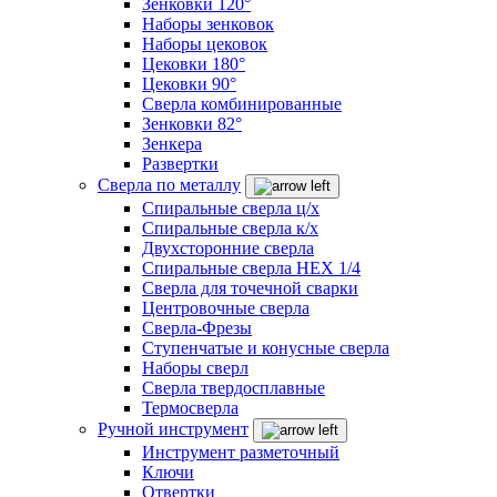
Зенковки 120°
Наборы зенковок
Наборы цековок
Цековки 180°
Цековки 90°
Сверла комбинированные
Зенковки 82°
Зенкера
Развертки
Сверла по металлу
Спиральные сверла ц/х
Спиральные сверла к/х
Двухсторонние сверла
Спиральные сверла HEX 1/4
Сверла для точечной сварки
Центровочные сверла
Сверла-Фрезы
Ступенчатые и конусные сверла
Наборы сверл
Сверла твердосплавные
Термосверла
Ручной инструмент
Инструмент разметочный
Ключи
Отвертки