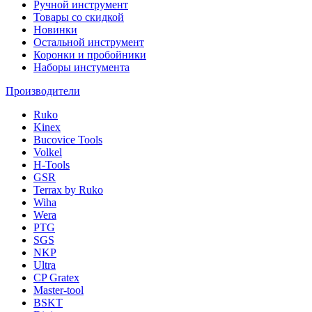
Ручной инструмент
Товары со скидкой
Новинки
Остальной инструмент
Коронки и пробойники
Наборы инстумента
Производители
Ruko
Kinex
Bucovice Tools
Volkel
H-Tools
GSR
Terrax by Ruko
Wiha
Wera
PTG
SGS
NKP
Ultra
CP Gratex
Master-tool
BSKT