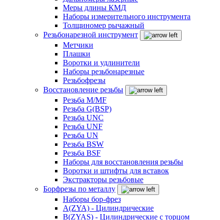
Меры длины КМД
Наборы измерительного инструмента
Толщиномер рычажный
Резьбонарезной инструмент
Метчики
Плашки
Воротки и удлинители
Наборы резьбонарезные
Резьбофрезы
Восстановление резьбы
Резьба M/MF
Резьба G(BSP)
Резьба UNC
Резьба UNF
Резьба UN
Резьба BSW
Резьба BSF
Наборы для восстановления резьбы
Воротки и штифты для вставок
Экстракторы резьбовые
Борфрезы по металлу
Наборы бор-фрез
A(ZYA) - Цилиндрические
B(ZYAS) - Цилиндрические с торцом