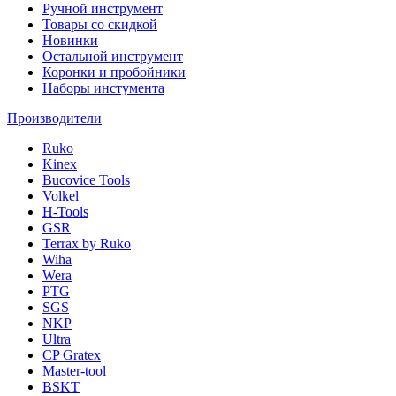
Ручной инструмент
Товары со скидкой
Новинки
Остальной инструмент
Коронки и пробойники
Наборы инстумента
Производители
Ruko
Kinex
Bucovice Tools
Volkel
H-Tools
GSR
Terrax by Ruko
Wiha
Wera
PTG
SGS
NKP
Ultra
CP Gratex
Master-tool
BSKT