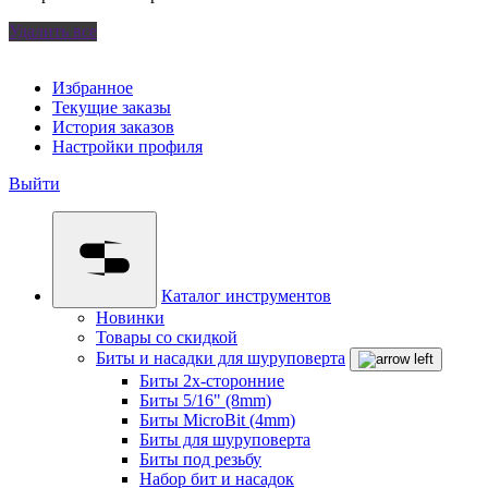
Удалить все
Избранное
Текущие заказы
История заказов
Настройки профиля
Выйти
Каталог инструментов
Новинки
Товары со скидкой
Биты и насадки для шуруповерта
Биты 2х-сторонние
Биты 5/16" (8mm)
Биты MicroBit (4mm)
Биты для шуруповерта
Биты под резьбу
Набор бит и насадок