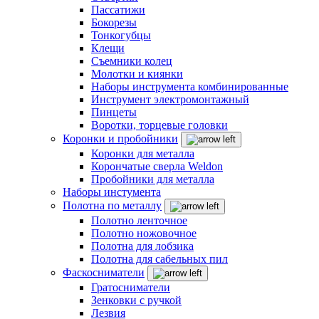
Пассатижи
Бокорезы
Тонкогубцы
Клещи
Съемники колец
Молотки и киянки
Наборы инструмента комбинированные
Инструмент электромонтажный
Пинцеты
Воротки, торцевые головки
Коронки и пробойники
Коронки для металла
Корончатые сверла Weldon
Пробойники для металла
Наборы инстумента
Полотна по металлу
Полотно ленточное
Полотно ножовочное
Полотна для лобзика
Полотна для сабельных пил
Фаскосниматели
Гратосниматели
Зенковки с ручкой
Лезвия