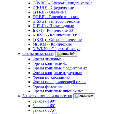
C(WRC) - Сферо-цилиндрические
D(KUD) - Сферические
E(TRE) - Овальные
F(RBF) - Гиперболические
G(SPG) - Гиперболические
H(FLH) - Пламевидные
J(KSJ) - Конические 60°
K(KSK) - Конические 90°
L(KEL) - Сферо-конические
M(SKM) - Конические
N(WKN) - Обратный конус
Фрезы по металлу
Фрезы дисковые
Фрезы концевые 4z
Фрезы концевые с радиусом 4z
Фрезы концевые радиусные
Фрезы по алюминию
Фрезы по нержавеющей стали
Фрезы фасочные
Фрезы концевые шпоночные
Зенковки цековки развертки
Зенковки 90°
Зенковки 60°
Зенковки 75°