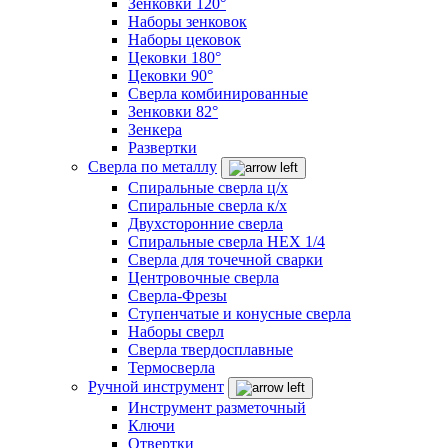
Зенковки 120°
Наборы зенковок
Наборы цековок
Цековки 180°
Цековки 90°
Сверла комбинированные
Зенковки 82°
Зенкера
Развертки
Сверла по металлу
Спиральные сверла ц/х
Спиральные сверла к/х
Двухсторонние сверла
Спиральные сверла HEX 1/4
Сверла для точечной сварки
Центровочные сверла
Сверла-Фрезы
Ступенчатые и конусные сверла
Наборы сверл
Сверла твердосплавные
Термосверла
Ручной инструмент
Инструмент разметочный
Ключи
Отвертки