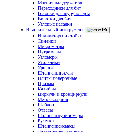
Магнитные держатели
Переходники для бит
Головки для шуруповерта
Воротки для бит
Угловые насадки
Измерительный инструмент
Индикаторы и стойки
Линейки
Микрометры
Нутромеры
Угломеры
Угольники
Уровни
Штангенциркули
Плиты поверочные
Призмы
Калибры
Циркули и кронциркули
Метр складной
Шаблоны
Отвесы
Штангенглубиномеры
Рулетки
Штангенрейсмасы
Дальномеры лазерные