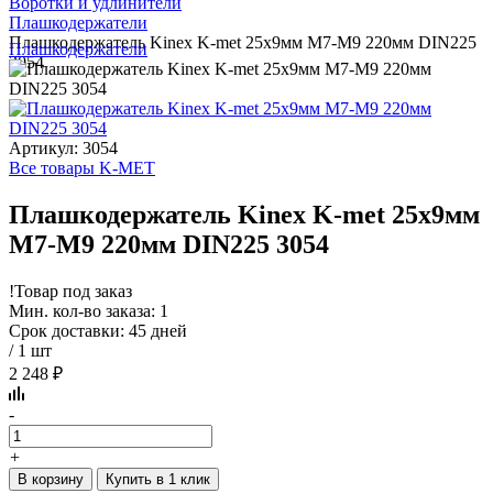
Воротки и удлинители
Плашкодержатели
Плашкодержатель Kinex K-met 25х9мм М7-М9 220мм DIN225
Плашкодержатели
3054
Артикул: 3054
Все товары K-MET
Плашкодержатель Kinex K-met 25х9мм
М7-М9 220мм DIN225 3054
!
Товар под заказ
Мин. кол-во заказа: 1
Срок доставки: 45 дней
/ 1 шт
2 248 ₽
-
+
В корзину
Купить в 1 клик