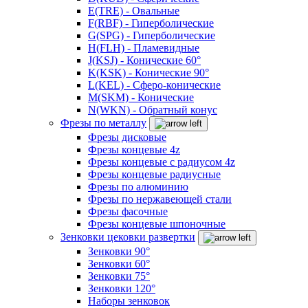
E(TRE) - Овальные
F(RBF) - Гиперболические
G(SPG) - Гиперболические
H(FLH) - Пламевидные
J(KSJ) - Конические 60°
K(KSK) - Конические 90°
L(KEL) - Сферо-конические
M(SKM) - Конические
N(WKN) - Обратный конус
Фрезы по металлу
Фрезы дисковые
Фрезы концевые 4z
Фрезы концевые с радиусом 4z
Фрезы концевые радиусные
Фрезы по алюминию
Фрезы по нержавеющей стали
Фрезы фасочные
Фрезы концевые шпоночные
Зенковки цековки развертки
Зенковки 90°
Зенковки 60°
Зенковки 75°
Зенковки 120°
Наборы зенковок