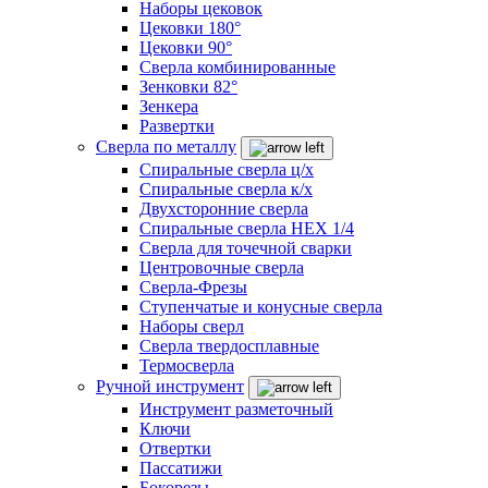
Наборы цековок
Цековки 180°
Цековки 90°
Сверла комбинированные
Зенковки 82°
Зенкера
Развертки
Сверла по металлу
Спиральные сверла ц/х
Спиральные сверла к/х
Двухсторонние сверла
Спиральные сверла HEX 1/4
Сверла для точечной сварки
Центровочные сверла
Сверла-Фрезы
Ступенчатые и конусные сверла
Наборы сверл
Сверла твердосплавные
Термосверла
Ручной инструмент
Инструмент разметочный
Ключи
Отвертки
Пассатижи
Бокорезы