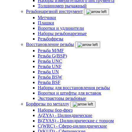
Наборы измерительного инструмента
Толщиномер рычажный
Резьбонарезной инструмент
Метчики
Плашки
Воротки и удлинители
Наборы резьбонарезные
Резьбофрезы
Восстановление резьбы
Резьба M/MF
Резьба G(BSP)
Резьба UNC
Резьба UNF
Резьба UN
Резьба BSW
Резьба BSF
Наборы для восстановления резьбы
Воротки и штифты для вставок
Экстракторы резьбовые
Борфрезы по металлу
Наборы бор-фрез
A(ZYA) - Цилиндрические
B(ZYAS) - Цилиндрические с торцом
C(WRC) - Сферо-цилиндрические
D(KUD) - Сферические