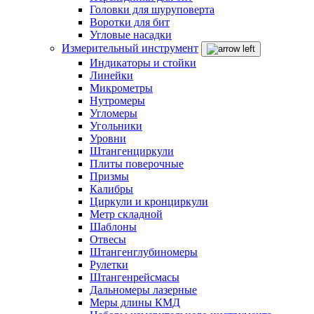
Головки для шуруповерта
Воротки для бит
Угловые насадки
Измерительный инструмент
Индикаторы и стойки
Линейки
Микрометры
Нутромеры
Угломеры
Угольники
Уровни
Штангенциркули
Плиты поверочные
Призмы
Калибры
Циркули и кронциркули
Метр складной
Шаблоны
Отвесы
Штангенглубиномеры
Рулетки
Штангенрейсмасы
Дальномеры лазерные
Меры длины КМД