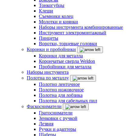
Тонкогубцы
Клещи
Съемники колец
Молотки и киянки
Наборы инструмента комбинированные
Инструмент электромонтажный
Пинцеты
Воротки, торцевые головки
Коронки и пробойники
Коронки для металла
Корончатые сверла Weldon
Пробойники для металла
Наборы инстумента
Полотна по металлу
Полотно ленточное
Полотно ножовочное
Полотна для лобзика
Полотна для сабельных пил
Фаскосниматели
Гратосниматели
Зенковки с ручкой
Лезвия
Ручки и адаптеры
Шаберы