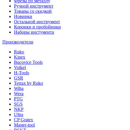
Фрезы по металлу
Ручной инструмент
Товары со скидкой
Новинки
Остальной инструмент
Коронки и пробойники
Наборы инстумента
Производители
Ruko
Kinex
Bucovice Tools
Volkel
H-Tools
GSR
Terrax by Ruko
Wiha
Wera
PTG
SGS
NKP
Ultra
CP Gratex
Master-tool