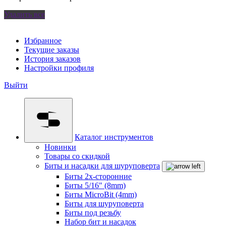
Удалить все
Избранное
Текущие заказы
История заказов
Настройки профиля
Выйти
Каталог инструментов
Новинки
Товары со скидкой
Биты и насадки для шуруповерта
Биты 2х-сторонние
Биты 5/16" (8mm)
Биты MicroBit (4mm)
Биты для шуруповерта
Биты под резьбу
Набор бит и насадок