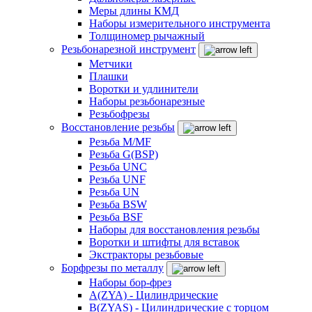
Меры длины КМД
Наборы измерительного инструмента
Толщиномер рычажный
Резьбонарезной инструмент
Метчики
Плашки
Воротки и удлинители
Наборы резьбонарезные
Резьбофрезы
Восстановление резьбы
Резьба M/MF
Резьба G(BSP)
Резьба UNC
Резьба UNF
Резьба UN
Резьба BSW
Резьба BSF
Наборы для восстановления резьбы
Воротки и штифты для вставок
Экстракторы резьбовые
Борфрезы по металлу
Наборы бор-фрез
A(ZYA) - Цилиндрические
B(ZYAS) - Цилиндрические с торцом