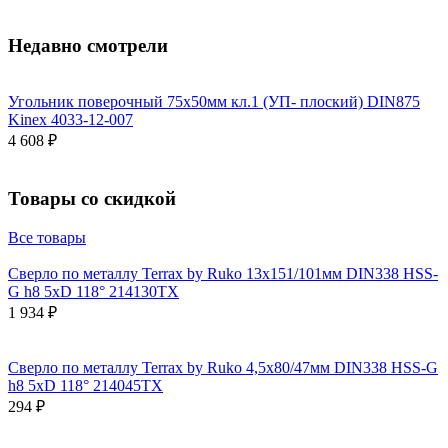
Недавно смотрели
Угольник поверочный 75х50мм кл.1 (УП- плоский) DIN875
Kinex 4033-12-007
4 608 ₽
Товары со скидкой
Все товары
Сверло по металлу Terrax by Ruko 13x151/101мм DIN338 HSS-
G h8 5xD 118° 214130TX
1 934 ₽
Сверло по металлу Terrax by Ruko 4,5x80/47мм DIN338 HSS-G
h8 5xD 118° 214045TX
294 ₽