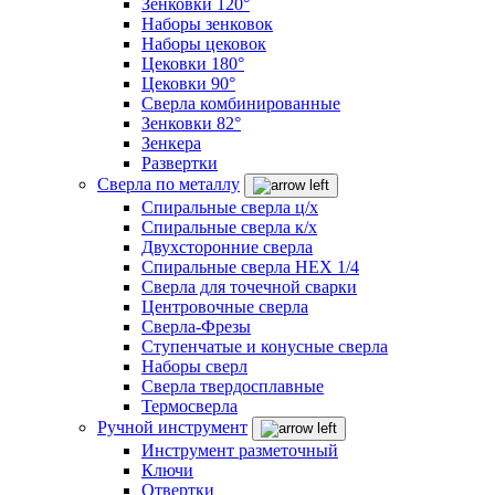
Зенковки 120°
Наборы зенковок
Наборы цековок
Цековки 180°
Цековки 90°
Сверла комбинированные
Зенковки 82°
Зенкера
Развертки
Сверла по металлу
Спиральные сверла ц/х
Спиральные сверла к/х
Двухсторонние сверла
Спиральные сверла HEX 1/4
Сверла для точечной сварки
Центровочные сверла
Сверла-Фрезы
Ступенчатые и конусные сверла
Наборы сверл
Сверла твердосплавные
Термосверла
Ручной инструмент
Инструмент разметочный
Ключи
Отвертки