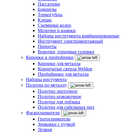
Пассатижи
Бокорезы
Тонкогубцы
Клещи
Съемники колец
Молотки и киянки
Наборы инструмента комбинированные
Инструмент электромонтажный
Пинцеты
Воротки, торцевые головки
Коронки и пробойники
Коронки для металла
Корончатые сверла Weldon
Пробойники для металла
Наборы инстумента
Полотна по металлу
Полотно ленточное
Полотно ножовочное
Полотна для лобзика
Полотна для сабельных пил
Фаскосниматели
Гратосниматели
Зенковки с ручкой
Лезвия