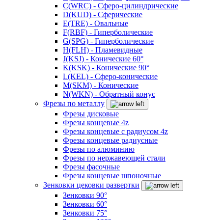
C(WRC) - Сферо-цилиндрические
D(KUD) - Сферические
E(TRE) - Овальные
F(RBF) - Гиперболические
G(SPG) - Гиперболические
H(FLH) - Пламевидные
J(KSJ) - Конические 60°
K(KSK) - Конические 90°
L(KEL) - Сферо-конические
M(SKM) - Конические
N(WKN) - Обратный конус
Фрезы по металлу
Фрезы дисковые
Фрезы концевые 4z
Фрезы концевые с радиусом 4z
Фрезы концевые радиусные
Фрезы по алюминию
Фрезы по нержавеющей стали
Фрезы фасочные
Фрезы концевые шпоночные
Зенковки цековки развертки
Зенковки 90°
Зенковки 60°
Зенковки 75°