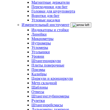
Магнитные держатели
Переходники для бит
Головки для шуруповерта
Воротки для бит
Угловые насадки
Измерительный инструмент
Индикаторы и стойки
Линейки
Микрометры
Нутромеры
Угломеры
Угольники
Уровни
Штангенциркули
Плиты поверочные
Призмы
Калибры
Циркули и кронциркули
Метр складной
Шаблоны
Отвесы
Штангенглубиномеры
Рулетки
Штангенрейсмасы
Дальномеры лазерные