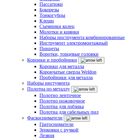
Пассатижи
Бокорезы
Тонкогубцы
Клещи
Съемники колец
Молотки и киянки
Наборы инструмента комбинированные
Инструмент электромонтажный
Пинцеты
Воротки, торцевые головки
Коронки и пробойники
Коронки для металла
Корончатые сверла Weldon
Пробойники для металла
Наборы инстумента
Полотна по металлу
Полотно ленточное
Полотно ножовочное
Полотна для лобзика
Полотна для сабельных пил
Фаскосниматели
Гратосниматели
Зенковки с ручкой
Лезвия