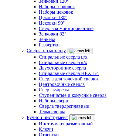
Зенковки 120°
Наборы зенковок
Наборы цековок
Цековки 180°
Цековки 90°
Сверла комбинированные
Зенковки 82°
Зенкера
Развертки
Сверла по металлу
Спиральные сверла ц/х
Спиральные сверла к/х
Двухсторонние сверла
Спиральные сверла HEX 1/4
Сверла для точечной сварки
Центровочные сверла
Сверла-Фрезы
Ступенчатые и конусные сверла
Наборы сверл
Сверла твердосплавные
Термосверла
Ручной инструмент
Инструмент разметочный
Ключи
Отвертки