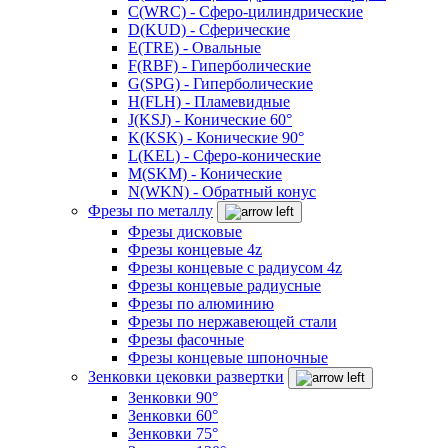
C(WRC) - Сферо-цилиндрические
D(KUD) - Сферические
E(TRE) - Овальные
F(RBF) - Гиперболические
G(SPG) - Гиперболические
H(FLH) - Пламевидные
J(KSJ) - Конические 60°
K(KSK) - Конические 90°
L(KEL) - Сферо-конические
M(SKM) - Конические
N(WKN) - Обратный конус
Фрезы по металлу
Фрезы дисковые
Фрезы концевые 4z
Фрезы концевые с радиусом 4z
Фрезы концевые радиусные
Фрезы по алюминию
Фрезы по нержавеющей стали
Фрезы фасочные
Фрезы концевые шпоночные
Зенковки цековки развертки
Зенковки 90°
Зенковки 60°
Зенковки 75°