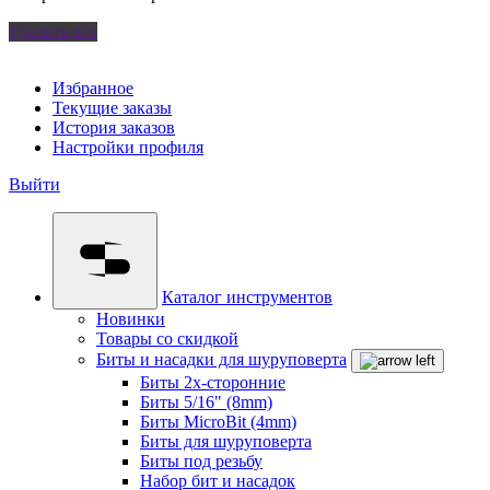
Удалить все
Избранное
Текущие заказы
История заказов
Настройки профиля
Выйти
Каталог инструментов
Новинки
Товары со скидкой
Биты и насадки для шуруповерта
Биты 2х-сторонние
Биты 5/16" (8mm)
Биты MicroBit (4mm)
Биты для шуруповерта
Биты под резьбу
Набор бит и насадок