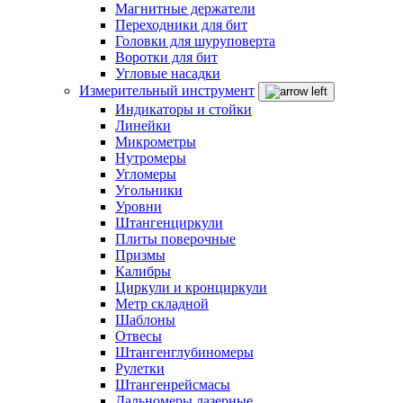
Магнитные держатели
Переходники для бит
Головки для шуруповерта
Воротки для бит
Угловые насадки
Измерительный инструмент
Индикаторы и стойки
Линейки
Микрометры
Нутромеры
Угломеры
Угольники
Уровни
Штангенциркули
Плиты поверочные
Призмы
Калибры
Циркули и кронциркули
Метр складной
Шаблоны
Отвесы
Штангенглубиномеры
Рулетки
Штангенрейсмасы
Дальномеры лазерные