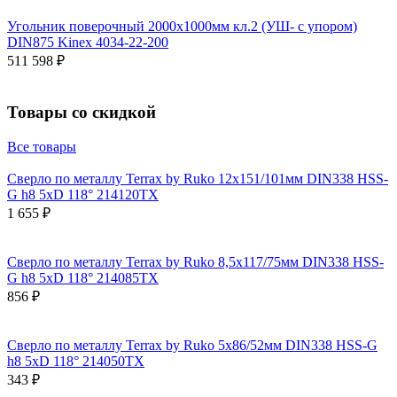
Угольник поверочный 2000х1000мм кл.2 (УШ- с упором)
DIN875 Kinex 4034-22-200
511 598 ₽
Товары со скидкой
Все товары
Сверло по металлу Terrax by Ruko 12x151/101мм DIN338 HSS-
G h8 5xD 118° 214120TX
1 655 ₽
Сверло по металлу Terrax by Ruko 8,5x117/75мм DIN338 HSS-
G h8 5xD 118° 214085TX
856 ₽
Сверло по металлу Terrax by Ruko 5x86/52мм DIN338 HSS-G
h8 5xD 118° 214050TX
343 ₽