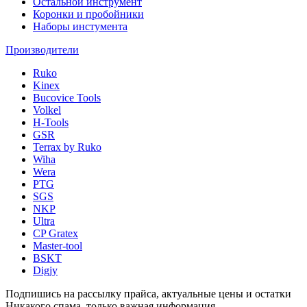
Остальной инструмент
Коронки и пробойники
Наборы инстумента
Производители
Ruko
Kinex
Bucovice Tools
Volkel
H-Tools
GSR
Terrax by Ruko
Wiha
Wera
PTG
SGS
NKP
Ultra
CP Gratex
Master-tool
BSKT
Digjy
Подпишись на рассылку прайса, актуальные цены и остатки
Никакого спама, только важная информация