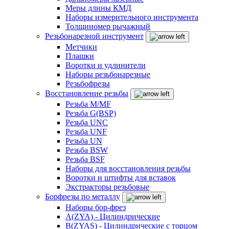
Меры длины КМД
Наборы измерительного инструмента
Толщиномер рычажный
Резьбонарезной инструмент
Метчики
Плашки
Воротки и удлинители
Наборы резьбонарезные
Резьбофрезы
Восстановление резьбы
Резьба M/MF
Резьба G(BSP)
Резьба UNC
Резьба UNF
Резьба UN
Резьба BSW
Резьба BSF
Наборы для восстановления резьбы
Воротки и штифты для вставок
Экстракторы резьбовые
Борфрезы по металлу
Наборы бор-фрез
A(ZYA) - Цилиндрические
B(ZYAS) - Цилиндрические с торцом