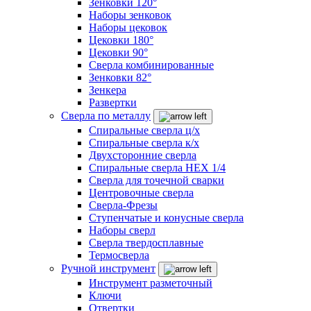
Зенковки 120°
Наборы зенковок
Наборы цековок
Цековки 180°
Цековки 90°
Сверла комбинированные
Зенковки 82°
Зенкера
Развертки
Сверла по металлу
Спиральные сверла ц/х
Спиральные сверла к/х
Двухсторонние сверла
Спиральные сверла HEX 1/4
Сверла для точечной сварки
Центровочные сверла
Сверла-Фрезы
Ступенчатые и конусные сверла
Наборы сверл
Сверла твердосплавные
Термосверла
Ручной инструмент
Инструмент разметочный
Ключи
Отвертки