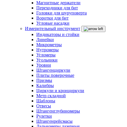
Магнитные держатели
Переходники для бит
Головки для шуруповерта
Воротки для бит
Угловые насадки
Измерительный инструмент
Индикаторы и стойки
Линейки
Микрометры
Нутромеры
Угломеры
Угольники
Уровни
Штангенциркули
Плиты поверочные
Призмы
Калибры
Циркули и кронциркули
Метр складной
Шаблоны
Отвесы
Штангенглубиномеры
Рулетки
Штангенрейсмасы
Дальномеры лазерные