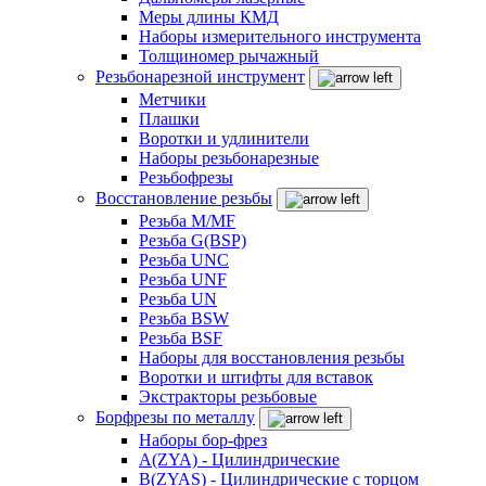
Меры длины КМД
Наборы измерительного инструмента
Толщиномер рычажный
Резьбонарезной инструмент
Метчики
Плашки
Воротки и удлинители
Наборы резьбонарезные
Резьбофрезы
Восстановление резьбы
Резьба M/MF
Резьба G(BSP)
Резьба UNC
Резьба UNF
Резьба UN
Резьба BSW
Резьба BSF
Наборы для восстановления резьбы
Воротки и штифты для вставок
Экстракторы резьбовые
Борфрезы по металлу
Наборы бор-фрез
A(ZYA) - Цилиндрические
B(ZYAS) - Цилиндрические с торцом