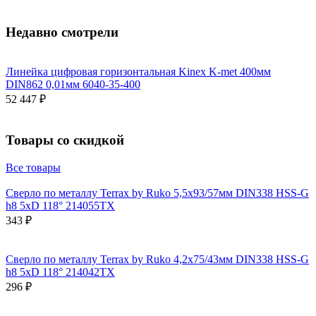
Недавно смотрели
Линейка цифровая горизонтальная Kinex K-met 400мм
DIN862 0,01мм 6040-35-400
52 447 ₽
Товары со скидкой
Все товары
Сверло по металлу Terrax by Ruko 5,5x93/57мм DIN338 HSS-G
h8 5xD 118° 214055TX
343 ₽
Сверло по металлу Terrax by Ruko 4,2x75/43мм DIN338 HSS-G
h8 5xD 118° 214042TX
296 ₽