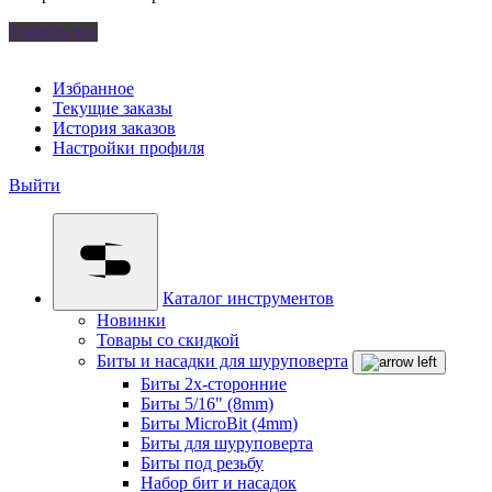
Удалить все
Избранное
Текущие заказы
История заказов
Настройки профиля
Выйти
Каталог инструментов
Новинки
Товары со скидкой
Биты и насадки для шуруповерта
Биты 2х-сторонние
Биты 5/16" (8mm)
Биты MicroBit (4mm)
Биты для шуруповерта
Биты под резьбу
Набор бит и насадок