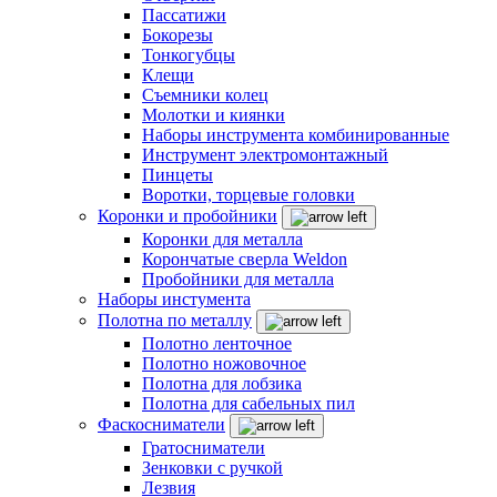
Пассатижи
Бокорезы
Тонкогубцы
Клещи
Съемники колец
Молотки и киянки
Наборы инструмента комбинированные
Инструмент электромонтажный
Пинцеты
Воротки, торцевые головки
Коронки и пробойники
Коронки для металла
Корончатые сверла Weldon
Пробойники для металла
Наборы инстумента
Полотна по металлу
Полотно ленточное
Полотно ножовочное
Полотна для лобзика
Полотна для сабельных пил
Фаскосниматели
Гратосниматели
Зенковки с ручкой
Лезвия