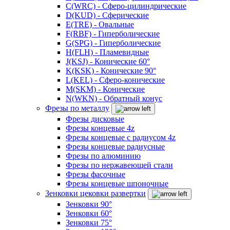
C(WRC) - Сферо-цилиндрические
D(KUD) - Сферические
E(TRE) - Овальные
F(RBF) - Гиперболические
G(SPG) - Гиперболические
H(FLH) - Пламевидные
J(KSJ) - Конические 60°
K(KSK) - Конические 90°
L(KEL) - Сферо-конические
M(SKM) - Конические
N(WKN) - Обратный конус
Фрезы по металлу
Фрезы дисковые
Фрезы концевые 4z
Фрезы концевые с радиусом 4z
Фрезы концевые радиусные
Фрезы по алюминию
Фрезы по нержавеющей стали
Фрезы фасочные
Фрезы концевые шпоночные
Зенковки цековки развертки
Зенковки 90°
Зенковки 60°
Зенковки 75°