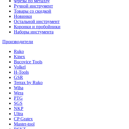
Фрезы по металлу
Ручной инструмент
Товары со скидкой
Новинки
Остальной инструмент
Коронки и пробойники
Наборы инстумента
Производители
Ruko
Kinex
Bucovice Tools
Volkel
H-Tools
GSR
Terrax by Ruko
Wiha
Wera
PTG
SGS
NKP
Ultra
CP Gratex
Master-tool