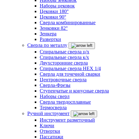
Наборы зенковок
Наборы цековок
Цековки 180°
Цековки 90°
Сверла комбинированные
Зенковки 82°
Зенкера
Развертки
Сверла по металлу
Спиральные сверла ц/х
Спиральные сверла к/х
Двухсторонние сверла
Спиральные сверла HEX 1/4
Сверла для точечной сварки
Центровочные сверла
Сверла-Фрезы
Ступенчатые и конусные сверла
Наборы сверл
Сверла твердосплавные
Термосверла
Ручной инструмент
Инструмент разметочный
Ключи
Отвертки
Пассатижи