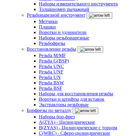
Наборы измерительного инструмента
Толщиномер рычажный
Резьбонарезной инструмент
Метчики
Плашки
Воротки и удлинители
Наборы резьбонарезные
Резьбофрезы
Восстановление резьбы
Резьба M/MF
Резьба G(BSP)
Резьба UNC
Резьба UNF
Резьба UN
Резьба BSW
Резьба BSF
Наборы для восстановления резьбы
Воротки и штифты для вставок
Экстракторы резьбовые
Борфрезы по металлу
Наборы бор-фрез
A(ZYA) - Цилиндрические
B(ZYAS) - Цилиндрические с торцом
C(WRC) - Сферо-цилиндрические