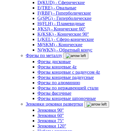
D(KUD) - Сферические
E(TRE) - Овальные
F(RBF) - Гиперболические
G(SPG) - Гиперболические
H(FLH) - Пламевидные
J(KSJ) - Конические 60°
K(KSK) - Конические 90°
L(KEL) - Сферо-конические
M(SKM) - Конические
N(WKN) - Обратный конус
Фрезы по металлу
Фрезы дисковые
Фрезы концевые 4z
Фрезы концевые с радиусом 4z
Фрезы концевые радиусные
Фрезы по алюминию
Фрезы по нержавеющей стали
Фрезы фасочные
Фрезы концевые шпоночные
Зенковки цековки развертки
Зенковки 90°
Зенковки 60°
Зенковки 75°
Зенковки 120°