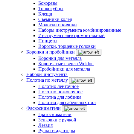
Бокорезы
Тонкогубцы
Клещи
Съемники колец
Молотки и киянки
Наборы инструмента комбинированные
Инструмент электромонтажный
Пинцеты
Воротки, торцевые головки
Коронки и пробойники
Коронки для металла
Корончатые сверла Weldon
Пробойники для металла
Наборы инстумента
Полотна по металлу
Полотно ленточное
Полотно ножовочное
Полотна для лобзика
Полотна для сабельных пил
Фаскосниматели
Гратосниматели
Зенковки с ручкой
Лезвия
Ручки и адаптеры