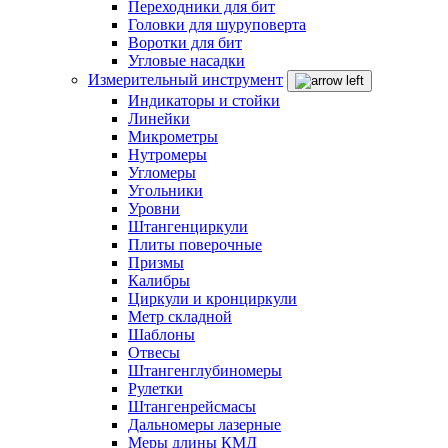
Переходники для бит
Головки для шуруповерта
Воротки для бит
Угловые насадки
Измерительный инструмент
Индикаторы и стойки
Линейки
Микрометры
Нутромеры
Угломеры
Угольники
Уровни
Штангенциркули
Плиты поверочные
Призмы
Калибры
Циркули и кронциркули
Метр складной
Шаблоны
Отвесы
Штангенглубиномеры
Рулетки
Штангенрейсмасы
Дальномеры лазерные
Меры длины КМД