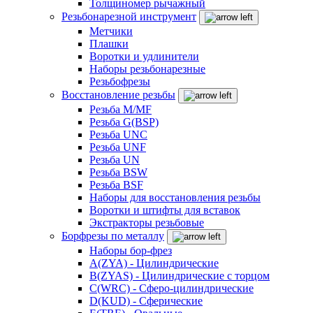
Толщиномер рычажный
Резьбонарезной инструмент
Метчики
Плашки
Воротки и удлинители
Наборы резьбонарезные
Резьбофрезы
Восстановление резьбы
Резьба M/MF
Резьба G(BSP)
Резьба UNC
Резьба UNF
Резьба UN
Резьба BSW
Резьба BSF
Наборы для восстановления резьбы
Воротки и штифты для вставок
Экстракторы резьбовые
Борфрезы по металлу
Наборы бор-фрез
A(ZYA) - Цилиндрические
B(ZYAS) - Цилиндрические с торцом
C(WRC) - Сферо-цилиндрические
D(KUD) - Сферические