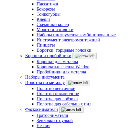
Пассатижи
Бокорезы
Тонкогубцы
Клещи
Съемники колец
Молотки и киянки
Наборы инструмента комбинированные
Инструмент электромонтажный
Пинцеты
Воротки, торцевые головки
Коронки и пробойники
Коронки для металла
Корончатые сверла Weldon
Пробойники для металла
Наборы инстумента
Полотна по металлу
Полотно ленточное
Полотно ножовочное
Полотна для лобзика
Полотна для сабельных пил
Фаскосниматели
Гратосниматели
Зенковки с ручкой
Лезвия