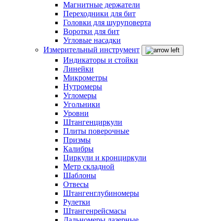
Магнитные держатели
Переходники для бит
Головки для шуруповерта
Воротки для бит
Угловые насадки
Измерительный инструмент
Индикаторы и стойки
Линейки
Микрометры
Нутромеры
Угломеры
Угольники
Уровни
Штангенциркули
Плиты поверочные
Призмы
Калибры
Циркули и кронциркули
Метр складной
Шаблоны
Отвесы
Штангенглубиномеры
Рулетки
Штангенрейсмасы
Дальномеры лазерные