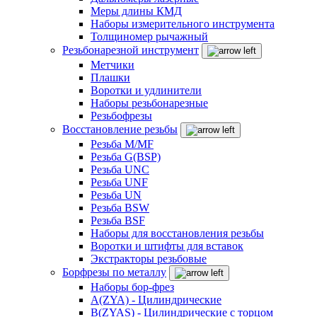
Меры длины КМД
Наборы измерительного инструмента
Толщиномер рычажный
Резьбонарезной инструмент
Метчики
Плашки
Воротки и удлинители
Наборы резьбонарезные
Резьбофрезы
Восстановление резьбы
Резьба M/MF
Резьба G(BSP)
Резьба UNC
Резьба UNF
Резьба UN
Резьба BSW
Резьба BSF
Наборы для восстановления резьбы
Воротки и штифты для вставок
Экстракторы резьбовые
Борфрезы по металлу
Наборы бор-фрез
A(ZYA) - Цилиндрические
B(ZYAS) - Цилиндрические с торцом