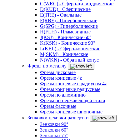
C(WRC) - Сферо-цилиндрические
D(KUD) - Сферические
E(TRE) - Овальные
F(RBF) - Гиперболические
G(SPG) - Гиперболические
H(FLH) - Пламевидные
J(KSJ) - Конические 60°
K(KSK) - Конические 90°
L(KEL) - Сферо-конические
M(SKM) - Конические
N(WKN) - Обратный конус
Фрезы по металлу
Фрезы дисковые
Фрезы концевые 4z
Фрезы концевые с радиусом 4z
Фрезы концевые радиусные
Фрезы по алюминию
Фрезы по нержавеющей стали
Фрезы фасочные
Фрезы концевые шпоночные
Зенковки цековки развертки
Зенковки 90°
Зенковки 60°
Зенковки 75°