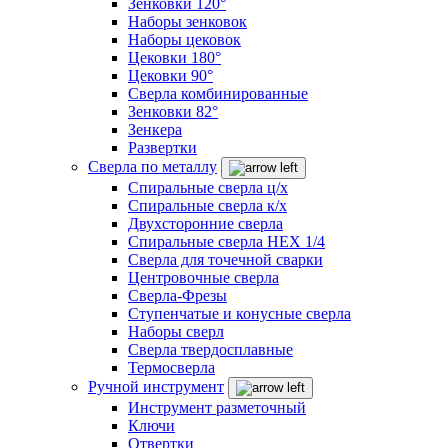
Зенковки 120°
Наборы зенковок
Наборы цековок
Цековки 180°
Цековки 90°
Сверла комбинированные
Зенковки 82°
Зенкера
Развертки
Сверла по металлу
Спиральные сверла ц/х
Спиральные сверла к/х
Двухсторонние сверла
Спиральные сверла HEX 1/4
Сверла для точечной сварки
Центровочные сверла
Сверла-Фрезы
Ступенчатые и конусные сверла
Наборы сверл
Сверла твердосплавные
Термосверла
Ручной инструмент
Инструмент разметочный
Ключи
Отвертки