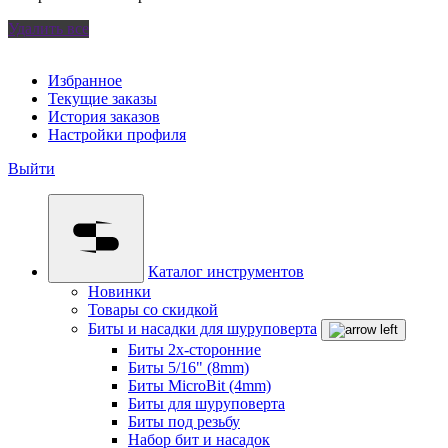
Удалить все
Избранное
Текущие заказы
История заказов
Настройки профиля
Выйти
Каталог инструментов
Новинки
Товары со скидкой
Биты и насадки для шуруповерта
Биты 2х-сторонние
Биты 5/16" (8mm)
Биты MicroBit (4mm)
Биты для шуруповерта
Биты под резьбу
Набор бит и насадок