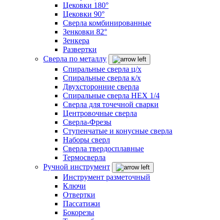
Цековки 180°
Цековки 90°
Сверла комбинированные
Зенковки 82°
Зенкера
Развертки
Сверла по металлу
Спиральные сверла ц/х
Спиральные сверла к/х
Двухсторонние сверла
Спиральные сверла HEX 1/4
Сверла для точечной сварки
Центровочные сверла
Сверла-Фрезы
Ступенчатые и конусные сверла
Наборы сверл
Сверла твердосплавные
Термосверла
Ручной инструмент
Инструмент разметочный
Ключи
Отвертки
Пассатижи
Бокорезы