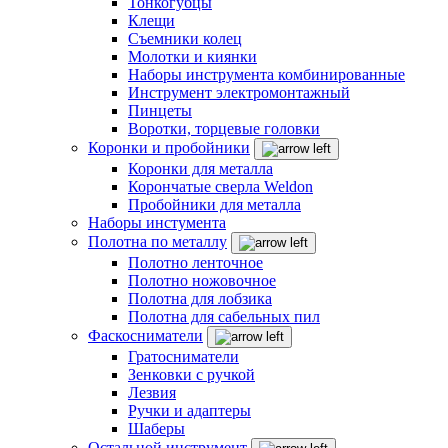
Тонкогубцы
Клещи
Съемники колец
Молотки и киянки
Наборы инструмента комбинированные
Инструмент электромонтажный
Пинцеты
Воротки, торцевые головки
Коронки и пробойники
Коронки для металла
Корончатые сверла Weldon
Пробойники для металла
Наборы инстумента
Полотна по металлу
Полотно ленточное
Полотно ножовочное
Полотна для лобзика
Полотна для сабельных пил
Фаскосниматели
Гратосниматели
Зенковки с ручкой
Лезвия
Ручки и адаптеры
Шаберы
Остальной инструмент