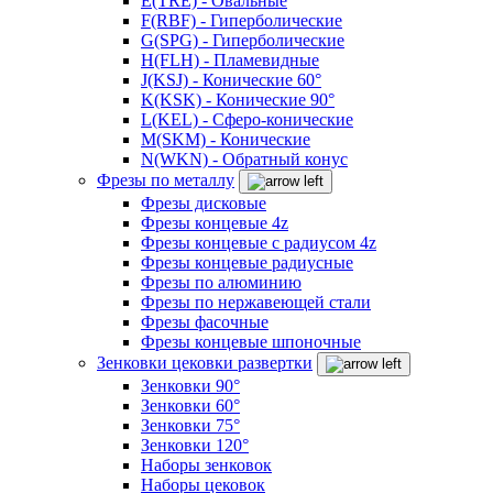
E(TRE) - Овальные
F(RBF) - Гиперболические
G(SPG) - Гиперболические
H(FLH) - Пламевидные
J(KSJ) - Конические 60°
K(KSK) - Конические 90°
L(KEL) - Сферо-конические
M(SKM) - Конические
N(WKN) - Обратный конус
Фрезы по металлу
Фрезы дисковые
Фрезы концевые 4z
Фрезы концевые с радиусом 4z
Фрезы концевые радиусные
Фрезы по алюминию
Фрезы по нержавеющей стали
Фрезы фасочные
Фрезы концевые шпоночные
Зенковки цековки развертки
Зенковки 90°
Зенковки 60°
Зенковки 75°
Зенковки 120°
Наборы зенковок
Наборы цековок