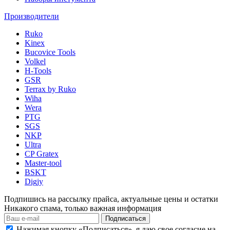
Производители
Ruko
Kinex
Bucovice Tools
Volkel
H-Tools
GSR
Terrax by Ruko
Wiha
Wera
PTG
SGS
NKP
Ultra
CP Gratex
Master-tool
BSKT
Digjy
Подпишись на рассылку прайса, актуальные цены и остатки
Никакого спама, только важная информация
Подписаться
Нажимая кнопку «Подписаться», я даю свое согласие на