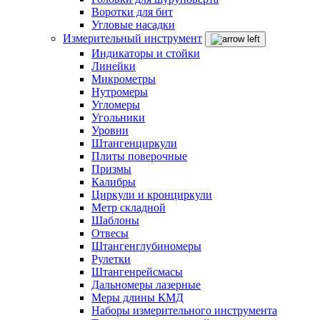
Воротки для бит
Угловые насадки
Измерительный инструмент
Индикаторы и стойки
Линейки
Микрометры
Нутромеры
Угломеры
Угольники
Уровни
Штангенциркули
Плиты поверочные
Призмы
Калибры
Циркули и кронциркули
Метр складной
Шаблоны
Отвесы
Штангенглубиномеры
Рулетки
Штангенрейсмасы
Дальномеры лазерные
Меры длины КМД
Наборы измерительного инструмента