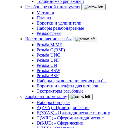
Толщиномер рычажный
Резьбонарезной инструмент
Метчики
Плашки
Воротки и удлинители
Наборы резьбонарезные
Резьбофрезы
Восстановление резьбы
Резьба M/MF
Резьба G(BSP)
Резьба UNC
Резьба UNF
Резьба UN
Резьба BSW
Резьба BSF
Наборы для восстановления резьбы
Воротки и штифты для вставок
Экстракторы резьбовые
Борфрезы по металлу
Наборы бор-фрез
A(ZYA) - Цилиндрические
B(ZYAS) - Цилиндрические с торцом
C(WRC) - Сферо-цилиндрические
D(KUD) - Сферические