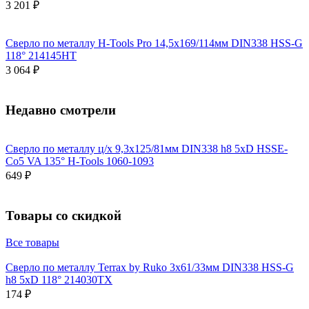
3 201 ₽
Сверло по металлу H-Tools Pro 14,5x169/114мм DIN338 HSS-G
118° 214145HT
3 064 ₽
Недавно смотрели
Сверло по металлу ц/х 9,3x125/81мм DIN338 h8 5xD HSSE-
Co5 VA 135° H-Tools 1060-1093
649 ₽
Товары со скидкой
Все товары
Сверло по металлу Terrax by Ruko 3x61/33мм DIN338 HSS-G
h8 5xD 118° 214030TX
174 ₽