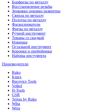
Борфрезы по металлу
Восстановление резьбы
Зенковки цековки развертки
Сверла по металлу
Полотна по металлу
Фаскосниматели
Фрезы по металлу
Ручной инструмент
Товары со скидкой
Новинки
Остальной инструмент
Коронки и пробойники
Наборы инстумента
Производители
Ruko
Kinex
Bucovice Tools
Volkel
H-Tools
GSR
Terrax by Ruko
Wiha
Wera