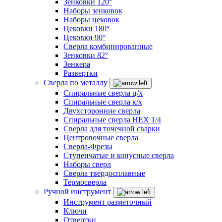
Зенковки 120°
Наборы зенковок
Наборы цековок
Цековки 180°
Цековки 90°
Сверла комбинированные
Зенковки 82°
Зенкера
Развертки
Сверла по металлу
Спиральные сверла ц/х
Спиральные сверла к/х
Двухсторонние сверла
Спиральные сверла HEX 1/4
Сверла для точечной сварки
Центровочные сверла
Сверла-Фрезы
Ступенчатые и конусные сверла
Наборы сверл
Сверла твердосплавные
Термосверла
Ручной инструмент
Инструмент разметочный
Ключи
Отвертки