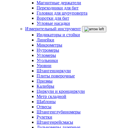
Магнитные держатели
Переходники для бит
Головки для шуруповерта
Воротки для бит
Угловые насадки
Измерительный инструмент
Индикаторы и стойки
Линейки
Микрометры
Нутромеры
Угломеры
Угольники
Уровни
Штангенциркули
Плиты поверочные
Призмы
Калибры
Циркули и кронциркули
Метр складной
Шаблоны
Отвесы
Штангенглубиномеры
Рулетки
Штангенрейсмасы
Дальномеры лазерные