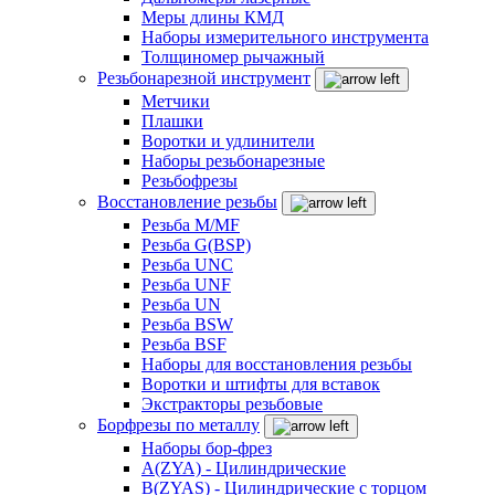
Меры длины КМД
Наборы измерительного инструмента
Толщиномер рычажный
Резьбонарезной инструмент
Метчики
Плашки
Воротки и удлинители
Наборы резьбонарезные
Резьбофрезы
Восстановление резьбы
Резьба M/MF
Резьба G(BSP)
Резьба UNC
Резьба UNF
Резьба UN
Резьба BSW
Резьба BSF
Наборы для восстановления резьбы
Воротки и штифты для вставок
Экстракторы резьбовые
Борфрезы по металлу
Наборы бор-фрез
A(ZYA) - Цилиндрические
B(ZYAS) - Цилиндрические с торцом