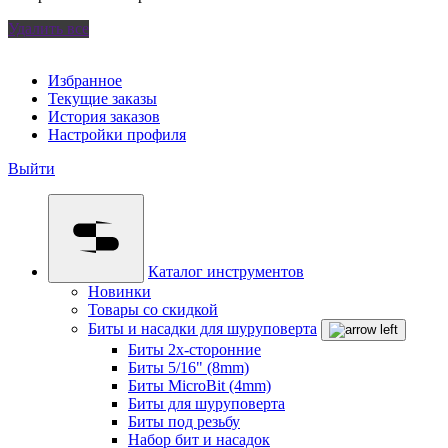
Удалить все
Избранное
Текущие заказы
История заказов
Настройки профиля
Выйти
Каталог инструментов
Новинки
Товары со скидкой
Биты и насадки для шуруповерта
Биты 2х-сторонние
Биты 5/16" (8mm)
Биты MicroBit (4mm)
Биты для шуруповерта
Биты под резьбу
Набор бит и насадок