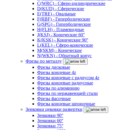
C(WRC) - Сферо-цилиндрические
D(KUD) - Сферические
E(TRE) - Овальные
F(RBF) - Гиперболические
G(SPG) - Гиперболические
H(FLH) - Пламевидные
J(KSJ) - Конические 60°
K(KSK) - Конические 90°
L(KEL) - Сферо-конические
M(SKM) - Конические
N(WKN) - Обратный конус
Фрезы по металлу
Фрезы дисковые
Фрезы концевые 4z
Фрезы концевые с радиусом 4z
Фрезы концевые радиусные
Фрезы по алюминию
Фрезы по нержавеющей стали
Фрезы фасочные
Фрезы концевые шпоночные
Зенковки цековки развертки
Зенковки 90°
Зенковки 60°
Зенковки 75°