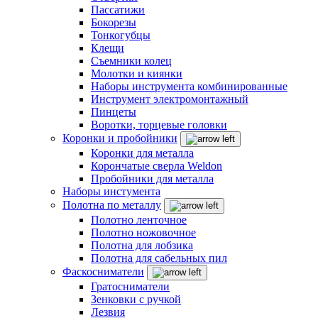
Пассатижи
Бокорезы
Тонкогубцы
Клещи
Съемники колец
Молотки и киянки
Наборы инструмента комбинированные
Инструмент электромонтажный
Пинцеты
Воротки, торцевые головки
Коронки и пробойники
Коронки для металла
Корончатые сверла Weldon
Пробойники для металла
Наборы инстумента
Полотна по металлу
Полотно ленточное
Полотно ножовочное
Полотна для лобзика
Полотна для сабельных пил
Фаскосниматели
Гратосниматели
Зенковки с ручкой
Лезвия