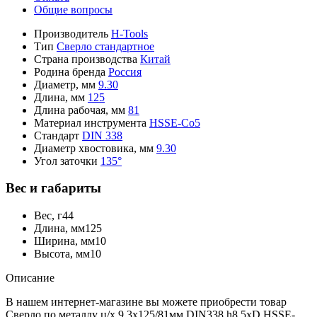
Общие вопросы
Производитель
H-Tools
Тип
Сверло стандартное
Страна производства
Китай
Родина бренда
Россия
Диаметр, мм
9.30
Длина, мм
125
Длина рабочая, мм
81
Материал инструмента
HSSE-Co5
Стандарт
DIN 338
Диаметр хвостовика, мм
9.30
Угол заточки
135°
Вес и габариты
Вес, г
44
Длина, мм
125
Ширина, мм
10
Высота, мм
10
Описание
В нашем интернет-магазине вы можете приобрести товар
Сверло по металлу ц/х 9,3x125/81мм DIN338 h8 5xD HSSE-