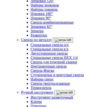
Зенковки 120°
Наборы зенковок
Наборы цековок
Цековки 180°
Цековки 90°
Сверла комбинированные
Зенковки 82°
Зенкера
Развертки
Сверла по металлу
Спиральные сверла ц/х
Спиральные сверла к/х
Двухсторонние сверла
Спиральные сверла HEX 1/4
Сверла для точечной сварки
Центровочные сверла
Сверла-Фрезы
Ступенчатые и конусные сверла
Наборы сверл
Сверла твердосплавные
Термосверла
Ручной инструмент
Инструмент разметочный
Ключи
Отвертки