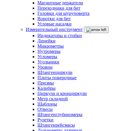
Магнитные держатели
Переходники для бит
Головки для шуруповерта
Воротки для бит
Угловые насадки
Измерительный инструмент
Индикаторы и стойки
Линейки
Микрометры
Нутромеры
Угломеры
Угольники
Уровни
Штангенциркули
Плиты поверочные
Призмы
Калибры
Циркули и кронциркули
Метр складной
Шаблоны
Отвесы
Штангенглубиномеры
Рулетки
Штангенрейсмасы
Дальномеры лазерные