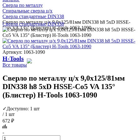
Сверла по металлу
Спиральные сверла ц/х
Сверла стандартные DIN338
Сверло по металлу ц/х 9,0x125/81мм DIN338 h8 5xD HSSE-
Сверла стандартные DIN338
Co5 VA 135° (Блистер) H-Tools 1063-1090
Артикул: 1063-1090
H-Tools
Все товары
Сверло по металлу ц/х 9,0x125/81мм
DIN338 h8 5xD HSSE-Co5 VA 135°
(Блистер) H-Tools 1063-1090
✓
Доступно: 1 шт
/ 1 шт
672 ₽
-