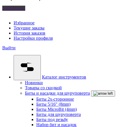
Удалить все
Избранное
Текущие заказы
История заказов
Настройки профиля
Выйти
Каталог инструментов
Новинки
Товары со скидкой
Биты и насадки для шуруповерта
Биты 2х-сторонние
Биты 5/16" (8mm)
Биты MicroBit (4mm)
Биты для шуруповерта
Биты под резьбу
Набор бит и насадок