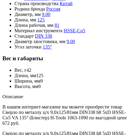
Страна производства
Китай
Родина бренда
Россия
Диаметр, мм
9.00
Длина, мм
125
Длина рабочая, мм
81
Материал инструмента
HSSE-Co5
Стандарт
DIN 338
Диаметр хвостовика, мм
9.00
Угол заточки
135°
Вес и габариты
Вес, г
42
Длина, мм
125
Ширина, мм
9
Высота, мм
9
Описание
В нашем интернет-магазине вы можете приобрести товар
Сверло по металлу ц/х 9,0x125/81мм DIN338 h8 5xD HSSE-
Co5 VA 135° (Блистер) H-Tools 1063-1090 по выгодной цене
672 руб.
Сверло по металлу ц/х 9,0x125/81мм DIN338 h8 5xD HSSE-