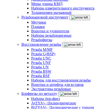
Меры длины КМД
Наборы измерительного инструмента
Толщиномер рычажный
Резьбонарезной инструмент
Метчики
Плашки
Воротки и удлинители
Наборы резьбонарезные
Резьбофрезы
Восстановление резьбы
Резьба M/MF
Резьба G(BSP)
Резьба UNC
Резьба UNF
Резьба UN
Резьба BSW
Резьба BSF
Наборы для восстановления резьбы
Воротки и штифты для вставок
Экстракторы резьбовые
Борфрезы по металлу
Наборы бор-фрез
A(ZYA) - Цилиндрические
B(ZYAS) - Цилиндрические с торцом