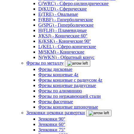
C(WRC) - Сферо-цилиндрические
D(KUD) - Сферические
E(TRE) - Овальные
F(RBF) - Гиперболические
G(SPG) - Гиперболические
H(FLH) - Пламевидные
J(KSJ) - Конические 60°
K(KSK) - Конические 90°
L(KEL) - Сферо-конические
M(SKM) - Конические
N(WKN) - Обратный конус
Фрезы по металлу
Фрезы дисковые
Фрезы концевые 4z
Фрезы концевые с радиусом 4z
Фрезы концевые радиусные
Фрезы по алюминию
Фрезы по нержавеющей стали
Фрезы фасочные
Фрезы концевые шпоночные
Зенковки цековки развертки
Зенковки 90°
Зенковки 60°
Зенковки 75°