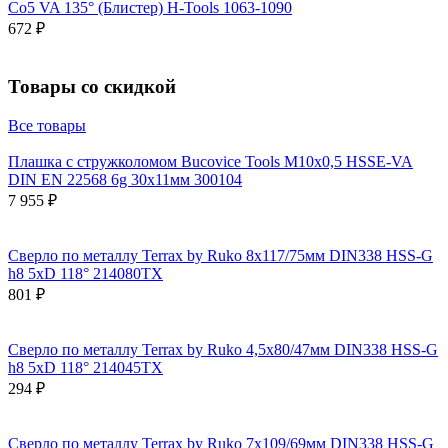
Co5 VA 135° (Блистер) H-Tools 1063-1090
672 ₽
Товары со скидкой
Все товары
Плашка с стружколомом Bucovice Tools М10х0,5 HSSE-VA
DIN EN 22568 6g 30х11мм 300104
7 955 ₽
Сверло по металлу Terrax by Ruko 8x117/75мм DIN338 HSS-G
h8 5xD 118° 214080TX
801 ₽
Сверло по металлу Terrax by Ruko 4,5x80/47мм DIN338 HSS-G
h8 5xD 118° 214045TX
294 ₽
Сверло по металлу Terrax by Ruko 7x109/69мм DIN338 HSS-G