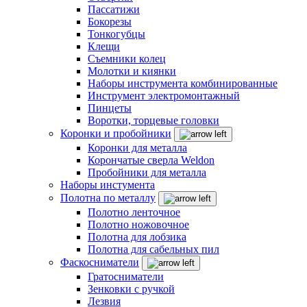
Пассатижи
Бокорезы
Тонкогубцы
Клещи
Съемники колец
Молотки и киянки
Наборы инструмента комбинированные
Инструмент электромонтажный
Пинцеты
Воротки, торцевые головки
Коронки и пробойники
Коронки для металла
Корончатые сверла Weldon
Пробойники для металла
Наборы инстумента
Полотна по металлу
Полотно ленточное
Полотно ножовочное
Полотна для лобзика
Полотна для сабельных пил
Фаскосниматели
Гратосниматели
Зенковки с ручкой
Лезвия