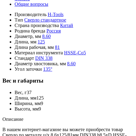
Общие вопросы
Производитель
H-Tools
Тип
Сверло стандартное
Страна производства
Китай
Родина бренда
Россия
Диаметр, мм
8.60
Длина, мм
125
Длина рабочая, мм
81
Материал инструмента
HSSE-Co5
Стандарт
DIN 338
Диаметр хвостовика, мм
8.60
Угол заточки
135°
Вес и габариты
Вес, г
37
Длина, мм
125
Ширина, мм
9
Высота, мм
9
Описание
В нашем интернет-магазине вы можете приобрести товар
Сверло по металлу ц/х 8,6x125/81мм DIN338 h8 5xD HSSE-