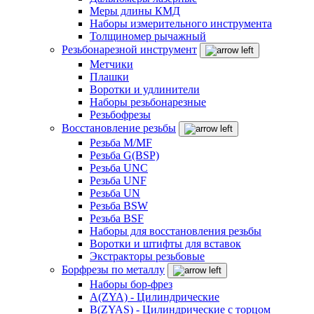
Меры длины КМД
Наборы измерительного инструмента
Толщиномер рычажный
Резьбонарезной инструмент
Метчики
Плашки
Воротки и удлинители
Наборы резьбонарезные
Резьбофрезы
Восстановление резьбы
Резьба M/MF
Резьба G(BSP)
Резьба UNC
Резьба UNF
Резьба UN
Резьба BSW
Резьба BSF
Наборы для восстановления резьбы
Воротки и штифты для вставок
Экстракторы резьбовые
Борфрезы по металлу
Наборы бор-фрез
A(ZYA) - Цилиндрические
B(ZYAS) - Цилиндрические с торцом