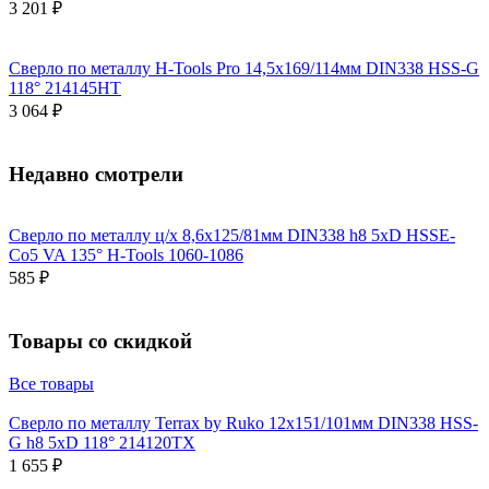
3 201 ₽
Сверло по металлу H-Tools Pro 14,5x169/114мм DIN338 HSS-G
118° 214145HT
3 064 ₽
Недавно смотрели
Сверло по металлу ц/х 8,6x125/81мм DIN338 h8 5xD HSSE-
Co5 VA 135° H-Tools 1060-1086
585 ₽
Товары со скидкой
Все товары
Сверло по металлу Terrax by Ruko 12x151/101мм DIN338 HSS-
G h8 5xD 118° 214120TX
1 655 ₽