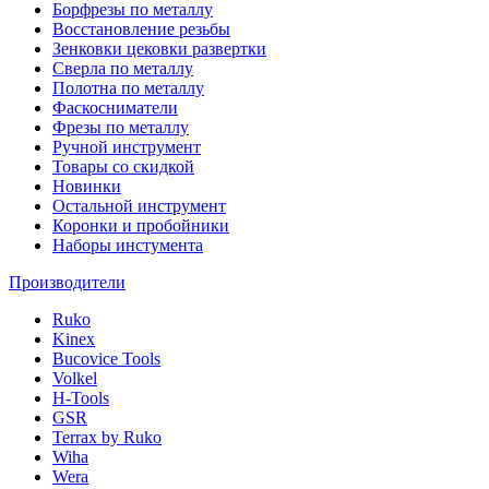
Борфрезы по металлу
Восстановление резьбы
Зенковки цековки развертки
Сверла по металлу
Полотна по металлу
Фаскосниматели
Фрезы по металлу
Ручной инструмент
Товары со скидкой
Новинки
Остальной инструмент
Коронки и пробойники
Наборы инстумента
Производители
Ruko
Kinex
Bucovice Tools
Volkel
H-Tools
GSR
Terrax by Ruko
Wiha
Wera