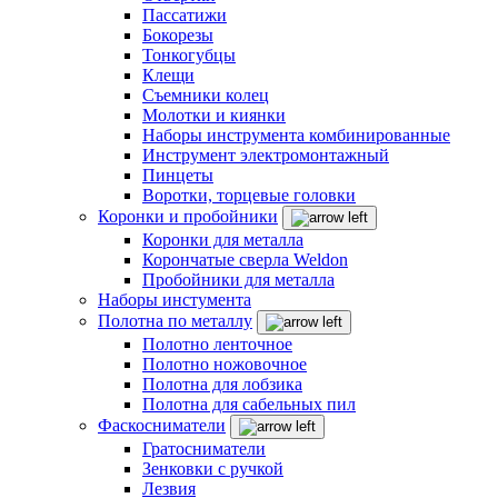
Пассатижи
Бокорезы
Тонкогубцы
Клещи
Съемники колец
Молотки и киянки
Наборы инструмента комбинированные
Инструмент электромонтажный
Пинцеты
Воротки, торцевые головки
Коронки и пробойники
Коронки для металла
Корончатые сверла Weldon
Пробойники для металла
Наборы инстумента
Полотна по металлу
Полотно ленточное
Полотно ножовочное
Полотна для лобзика
Полотна для сабельных пил
Фаскосниматели
Гратосниматели
Зенковки с ручкой
Лезвия