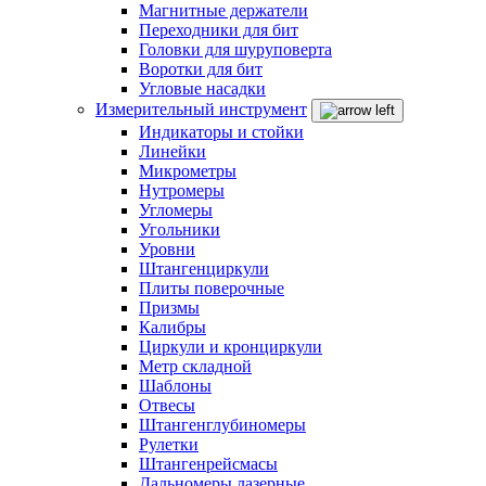
Магнитные держатели
Переходники для бит
Головки для шуруповерта
Воротки для бит
Угловые насадки
Измерительный инструмент
Индикаторы и стойки
Линейки
Микрометры
Нутромеры
Угломеры
Угольники
Уровни
Штангенциркули
Плиты поверочные
Призмы
Калибры
Циркули и кронциркули
Метр складной
Шаблоны
Отвесы
Штангенглубиномеры
Рулетки
Штангенрейсмасы
Дальномеры лазерные