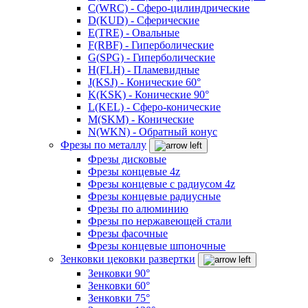
C(WRC) - Сферо-цилиндрические
D(KUD) - Сферические
E(TRE) - Овальные
F(RBF) - Гиперболические
G(SPG) - Гиперболические
H(FLH) - Пламевидные
J(KSJ) - Конические 60°
K(KSK) - Конические 90°
L(KEL) - Сферо-конические
M(SKM) - Конические
N(WKN) - Обратный конус
Фрезы по металлу
Фрезы дисковые
Фрезы концевые 4z
Фрезы концевые с радиусом 4z
Фрезы концевые радиусные
Фрезы по алюминию
Фрезы по нержавеющей стали
Фрезы фасочные
Фрезы концевые шпоночные
Зенковки цековки развертки
Зенковки 90°
Зенковки 60°
Зенковки 75°