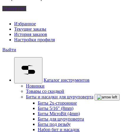
Удалить все
Избранное
Текущие заказы
История заказов
Настройки профиля
Выйти
Каталог инструментов
Новинки
Товары со скидкой
Биты и насадки для шуруповерта
Биты 2х-сторонние
Биты 5/16" (8mm)
Биты MicroBit (4mm)
Биты для шуруповерта
Биты под резьбу
Набор бит и насадок