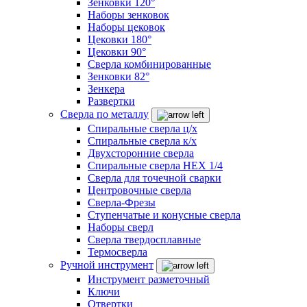
Зенковки 120°
Наборы зенковок
Наборы цековок
Цековки 180°
Цековки 90°
Сверла комбинированные
Зенковки 82°
Зенкера
Развертки
Сверла по металлу
Спиральные сверла ц/х
Спиральные сверла к/х
Двухсторонние сверла
Спиральные сверла HEX 1/4
Сверла для точечной сварки
Центровочные сверла
Сверла-Фрезы
Ступенчатые и конусные сверла
Наборы сверл
Сверла твердосплавные
Термосверла
Ручной инструмент
Инструмент разметочный
Ключи
Отвертки