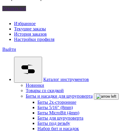
Удалить все
Избранное
Текущие заказы
История заказов
Настройки профиля
Выйти
Каталог инструментов
Новинки
Товары со скидкой
Биты и насадки для шуруповерта
Биты 2х-сторонние
Биты 5/16" (8mm)
Биты MicroBit (4mm)
Биты для шуруповерта
Биты под резьбу
Набор бит и насадок