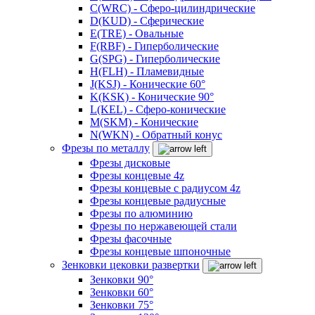
C(WRC) - Сферо-цилиндрические
D(KUD) - Сферические
E(TRE) - Овальные
F(RBF) - Гиперболические
G(SPG) - Гиперболические
H(FLH) - Пламевидные
J(KSJ) - Конические 60°
K(KSK) - Конические 90°
L(KEL) - Сферо-конические
M(SKM) - Конические
N(WKN) - Обратный конус
Фрезы по металлу
Фрезы дисковые
Фрезы концевые 4z
Фрезы концевые с радиусом 4z
Фрезы концевые радиусные
Фрезы по алюминию
Фрезы по нержавеющей стали
Фрезы фасочные
Фрезы концевые шпоночные
Зенковки цековки развертки
Зенковки 90°
Зенковки 60°
Зенковки 75°