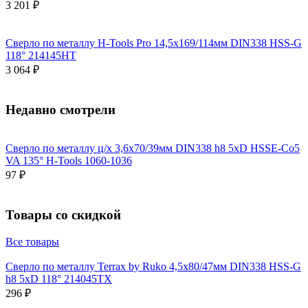
3 201 ₽
Сверло по металлу H-Tools Pro 14,5x169/114мм DIN338 HSS-G
118° 214145HT
3 064 ₽
Недавно смотрели
Сверло по металлу ц/х 3,6x70/39мм DIN338 h8 5xD HSSE-Co5
VA 135° H-Tools 1060-1036
97 ₽
Товары со скидкой
Все товары
Сверло по металлу Terrax by Ruko 4,5x80/47мм DIN338 HSS-G
h8 5xD 118° 214045TX
296 ₽