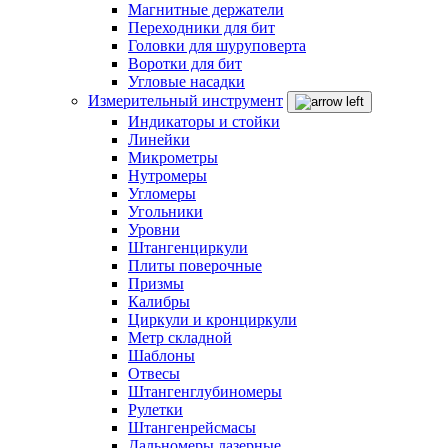
Магнитные держатели
Переходники для бит
Головки для шуруповерта
Воротки для бит
Угловые насадки
Измерительный инструмент
Индикаторы и стойки
Линейки
Микрометры
Нутромеры
Угломеры
Угольники
Уровни
Штангенциркули
Плиты поверочные
Призмы
Калибры
Циркули и кронциркули
Метр складной
Шаблоны
Отвесы
Штангенглубиномеры
Рулетки
Штангенрейсмасы
Дальномеры лазерные