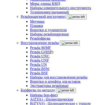
Меры длины КМД
Наборы измерительного инструмента
Толщиномер рычажный
Резьбонарезной инструмент
Метчики
Плашки
Воротки и удлинители
Наборы резьбонарезные
Резьбофрезы
Восстановление резьбы
Резьба M/MF
Резьба G(BSP)
Резьба UNC
Резьба UNF
Резьба UN
Резьба BSW
Резьба BSF
Наборы для восстановления резьбы
Воротки и штифты для вставок
Экстракторы резьбовые
Борфрезы по металлу
Наборы бор-фрез
A(ZYA) - Цилиндрические
B(ZYAS) - Цилиндрические с торцом