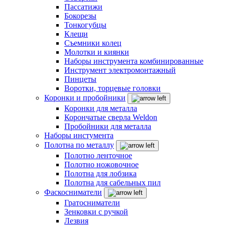
Пассатижи
Бокорезы
Тонкогубцы
Клещи
Съемники колец
Молотки и киянки
Наборы инструмента комбинированные
Инструмент электромонтажный
Пинцеты
Воротки, торцевые головки
Коронки и пробойники
Коронки для металла
Корончатые сверла Weldon
Пробойники для металла
Наборы инстумента
Полотна по металлу
Полотно ленточное
Полотно ножовочное
Полотна для лобзика
Полотна для сабельных пил
Фаскосниматели
Гратосниматели
Зенковки с ручкой
Лезвия