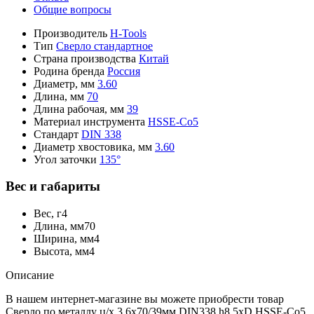
Общие вопросы
Производитель
H-Tools
Тип
Сверло стандартное
Страна производства
Китай
Родина бренда
Россия
Диаметр, мм
3.60
Длина, мм
70
Длина рабочая, мм
39
Материал инструмента
HSSE-Co5
Стандарт
DIN 338
Диаметр хвостовика, мм
3.60
Угол заточки
135°
Вес и габариты
Вес, г
4
Длина, мм
70
Ширина, мм
4
Высота, мм
4
Описание
В нашем интернет-магазине вы можете приобрести товар
Сверло по металлу ц/х 3,6x70/39мм DIN338 h8 5xD HSSE-Co5