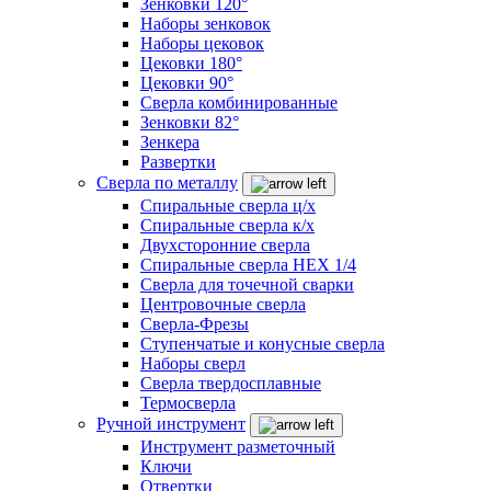
Зенковки 120°
Наборы зенковок
Наборы цековок
Цековки 180°
Цековки 90°
Сверла комбинированные
Зенковки 82°
Зенкера
Развертки
Сверла по металлу
Спиральные сверла ц/х
Спиральные сверла к/х
Двухсторонние сверла
Спиральные сверла HEX 1/4
Сверла для точечной сварки
Центровочные сверла
Сверла-Фрезы
Ступенчатые и конусные сверла
Наборы сверл
Сверла твердосплавные
Термосверла
Ручной инструмент
Инструмент разметочный
Ключи
Отвертки