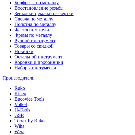
Борфрезы по металлу
Восстановление резьбы
Зенковки цековки развертки
Сверла по металлу
Полотна по металлу
Фаскосниматели
Фрезы по металлу
Ручной инструмент
Товары со скидкой
Новинки
Остальной инструмент
Коронки и пробойники
Наборы инстумента
Производители
Ruko
Kinex
Bucovice Tools
Volkel
H-Tools
GSR
Terrax by Ruko
Wiha
Wera