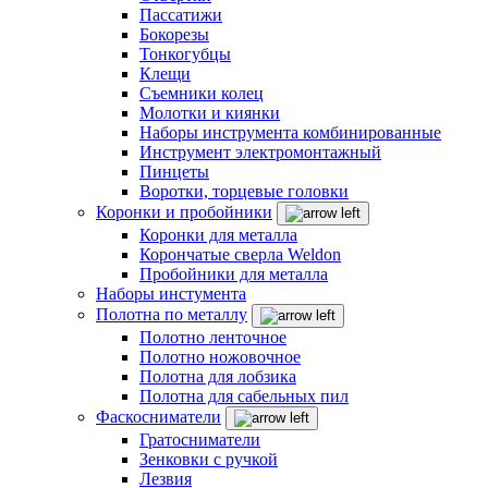
Пассатижи
Бокорезы
Тонкогубцы
Клещи
Съемники колец
Молотки и киянки
Наборы инструмента комбинированные
Инструмент электромонтажный
Пинцеты
Воротки, торцевые головки
Коронки и пробойники
Коронки для металла
Корончатые сверла Weldon
Пробойники для металла
Наборы инстумента
Полотна по металлу
Полотно ленточное
Полотно ножовочное
Полотна для лобзика
Полотна для сабельных пил
Фаскосниматели
Гратосниматели
Зенковки с ручкой
Лезвия