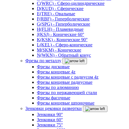
C(WRC) - Сферо-цилиндрические
D(KUD) - Сферические
E(TRE) - Овальные
F(RBF) - Гиперболические
G(SPG) - Гиперболические
H(FLH) - Пламевидные
J(KSJ) - Конические 60°
K(KSK) - Конические 90°
L(KEL) - Сферо-конические
M(SKM) - Конические
N(WKN) - Обратный конус
Фрезы по металлу
Фрезы дисковые
Фрезы концевые 4z
Фрезы концевые с радиусом 4z
Фрезы концевые радиусные
Фрезы по алюминию
Фрезы по нержавеющей стали
Фрезы фасочные
Фрезы концевые шпоночные
Зенковки цековки развертки
Зенковки 90°
Зенковки 60°
Зенковки 75°