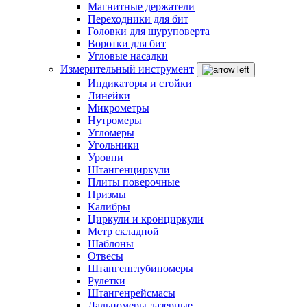
Магнитные держатели
Переходники для бит
Головки для шуруповерта
Воротки для бит
Угловые насадки
Измерительный инструмент
Индикаторы и стойки
Линейки
Микрометры
Нутромеры
Угломеры
Угольники
Уровни
Штангенциркули
Плиты поверочные
Призмы
Калибры
Циркули и кронциркули
Метр складной
Шаблоны
Отвесы
Штангенглубиномеры
Рулетки
Штангенрейсмасы
Дальномеры лазерные