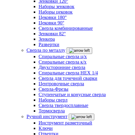
Зенковки 120°
Наборы зенковок
Наборы цековок
Цековки 180°
Цековки 90°
Сверла комбинированные
Зенковки 82°
Зенкера
Развертки
Сверла по металлу
Спиральные сверла ц/х
Спиральные сверла к/х
Двухсторонние сверла
Спиральные сверла HEX 1/4
Сверла для точечной сварки
Центровочные сверла
Сверла-Фрезы
Ступенчатые и конусные сверла
Наборы сверл
Сверла твердосплавные
Термосверла
Ручной инструмент
Инструмент разметочный
Ключи
Отвертки