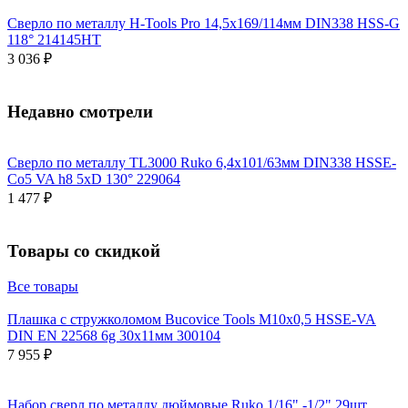
Сверло по металлу H-Tools Pro 14,5x169/114мм DIN338 HSS-G
118° 214145HT
3 036 ₽
Недавно смотрели
Сверло по металлу TL3000 Ruko 6,4x101/63мм DIN338 HSSE-
Co5 VA h8 5xD 130° 229064
1 477 ₽
Товары со скидкой
Все товары
Плашка с стружколомом Bucovice Tools М10х0,5 HSSE-VA
DIN EN 22568 6g 30х11мм 300104
7 955 ₽
Набор сверл по металлу дюймовые Ruko 1/16" -1/2" 29шт