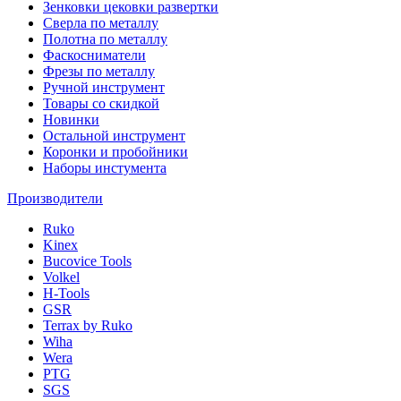
Зенковки цековки развертки
Сверла по металлу
Полотна по металлу
Фаскосниматели
Фрезы по металлу
Ручной инструмент
Товары со скидкой
Новинки
Остальной инструмент
Коронки и пробойники
Наборы инстумента
Производители
Ruko
Kinex
Bucovice Tools
Volkel
H-Tools
GSR
Terrax by Ruko
Wiha
Wera
PTG
SGS