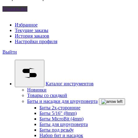
Удалить все
Избранное
Текущие заказы
История заказов
Настройки профиля
Выйти
Каталог инструментов
Новинки
Товары со скидкой
Биты и насадки для шуруповерта
Биты 2х-сторонние
Биты 5/16" (8mm)
Биты MicroBit (4mm)
Биты для шуруповерта
Биты под резьбу
Набор бит и насадок