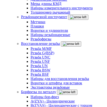
Меры длины КМД
Наборы измерительного инструмента
Толщиномер рычажный
Резьбонарезной инструмент
Метчики
Плашки
Воротки и удлинители
Наборы резьбонарезные
Резьбофрезы
Восстановление резьбы
Резьба M/MF
Резьба G(BSP)
Резьба UNC
Резьба UNF
Резьба UN
Резьба BSW
Резьба BSF
Наборы для восстановления резьбы
Воротки и штифты для вставок
Экстракторы резьбовые
Борфрезы по металлу
Наборы бор-фрез
A(ZYA) - Цилиндрические
B(ZYAS) - Цилиндрические с торцом