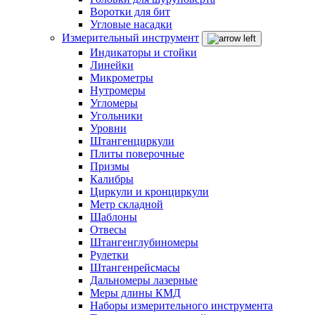
Воротки для бит
Угловые насадки
Измерительный инструмент
Индикаторы и стойки
Линейки
Микрометры
Нутромеры
Угломеры
Угольники
Уровни
Штангенциркули
Плиты поверочные
Призмы
Калибры
Циркули и кронциркули
Метр складной
Шаблоны
Отвесы
Штангенглубиномеры
Рулетки
Штангенрейсмасы
Дальномеры лазерные
Меры длины КМД
Наборы измерительного инструмента