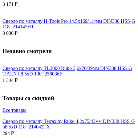
3 171 ₽
Сверло по металлу H-Tools Pro 14,5x169/114мм DIN338 HSS-G
118° 214145HT
3 036 ₽
Недавно смотрели
Сверло по металлу TL3000 Ruko 3,6x70/39мм DIN338 HSS-G
TiALN h8 5xD 130° 258036F
1 344 ₽
Товары со скидкой
Все товары
Сверло по металлу Terrax by Ruko 4,2x75/43мм DIN338 HSS-G
h8 5xD 118° 214042TX
294 ₽