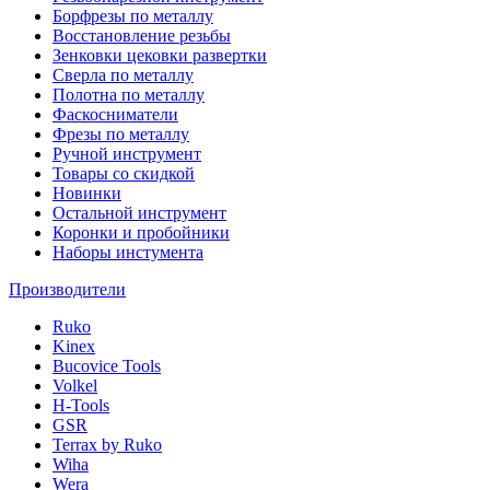
Борфрезы по металлу
Восстановление резьбы
Зенковки цековки развертки
Сверла по металлу
Полотна по металлу
Фаскосниматели
Фрезы по металлу
Ручной инструмент
Товары со скидкой
Новинки
Остальной инструмент
Коронки и пробойники
Наборы инстумента
Производители
Ruko
Kinex
Bucovice Tools
Volkel
H-Tools
GSR
Terrax by Ruko
Wiha
Wera