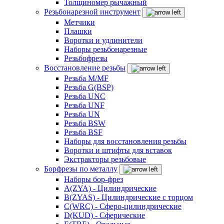
Толщиномер рычажный
Резьбонарезной инструмент
Метчики
Плашки
Воротки и удлинители
Наборы резьбонарезные
Резьбофрезы
Восстановление резьбы
Резьба M/MF
Резьба G(BSP)
Резьба UNC
Резьба UNF
Резьба UN
Резьба BSW
Резьба BSF
Наборы для восстановления резьбы
Воротки и штифты для вставок
Экстракторы резьбовые
Борфрезы по металлу
Наборы бор-фрез
A(ZYA) - Цилиндрические
B(ZYAS) - Цилиндрические с торцом
C(WRC) - Сферо-цилиндрические
D(KUD) - Сферические