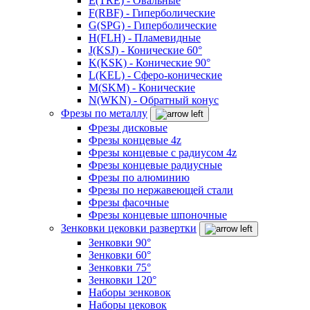
E(TRE) - Овальные
F(RBF) - Гиперболические
G(SPG) - Гиперболические
H(FLH) - Пламевидные
J(KSJ) - Конические 60°
K(KSK) - Конические 90°
L(KEL) - Сферо-конические
M(SKM) - Конические
N(WKN) - Обратный конус
Фрезы по металлу
Фрезы дисковые
Фрезы концевые 4z
Фрезы концевые с радиусом 4z
Фрезы концевые радиусные
Фрезы по алюминию
Фрезы по нержавеющей стали
Фрезы фасочные
Фрезы концевые шпоночные
Зенковки цековки развертки
Зенковки 90°
Зенковки 60°
Зенковки 75°
Зенковки 120°
Наборы зенковок
Наборы цековок