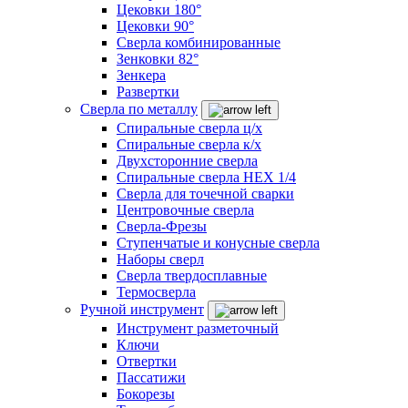
Цековки 180°
Цековки 90°
Сверла комбинированные
Зенковки 82°
Зенкера
Развертки
Сверла по металлу
Спиральные сверла ц/х
Спиральные сверла к/х
Двухсторонние сверла
Спиральные сверла HEX 1/4
Сверла для точечной сварки
Центровочные сверла
Сверла-Фрезы
Ступенчатые и конусные сверла
Наборы сверл
Сверла твердосплавные
Термосверла
Ручной инструмент
Инструмент разметочный
Ключи
Отвертки
Пассатижи
Бокорезы