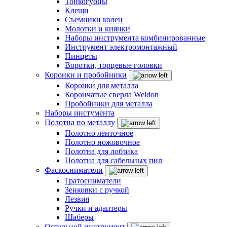
Тонкогубцы
Клещи
Съемники колец
Молотки и киянки
Наборы инструмента комбинированные
Инструмент электромонтажный
Пинцеты
Воротки, торцевые головки
Коронки и пробойники
Коронки для металла
Корончатые сверла Weldon
Пробойники для металла
Наборы инстумента
Полотна по металлу
Полотно ленточное
Полотно ножовочное
Полотна для лобзика
Полотна для сабельных пил
Фаскосниматели
Гратосниматели
Зенковки с ручкой
Лезвия
Ручки и адаптеры
Шаберы
Остальной инструмент