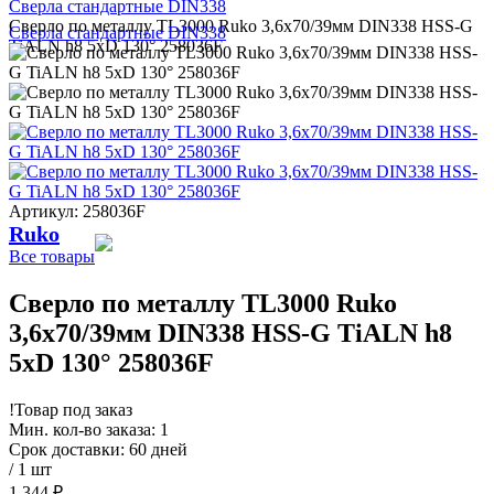
Сверла стандартные DIN338
Сверло по металлу TL3000 Ruko 3,6x70/39мм DIN338 HSS-G
Сверла стандартные DIN338
TiALN h8 5xD 130° 258036F
Артикул: 258036F
Ruko
Все товары
Сверло по металлу TL3000 Ruko
3,6x70/39мм DIN338 HSS-G TiALN h8
5xD 130° 258036F
!
Товар под заказ
Мин. кол-во заказа: 1
Срок доставки: 60 дней
/ 1 шт
1 344 ₽