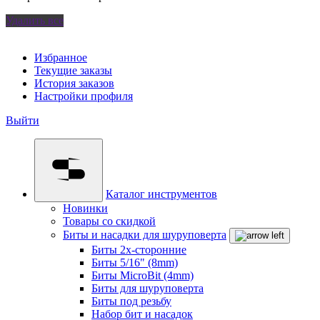
Удалить все
Избранное
Текущие заказы
История заказов
Настройки профиля
Выйти
Каталог инструментов
Новинки
Товары со скидкой
Биты и насадки для шуруповерта
Биты 2х-сторонние
Биты 5/16" (8mm)
Биты MicroBit (4mm)
Биты для шуруповерта
Биты под резьбу
Набор бит и насадок