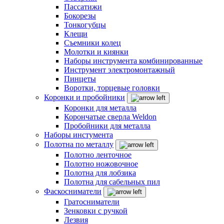
Пассатижи
Бокорезы
Тонкогубцы
Клещи
Съемники колец
Молотки и киянки
Наборы инструмента комбинированные
Инструмент электромонтажный
Пинцеты
Воротки, торцевые головки
Коронки и пробойники
Коронки для металла
Корончатые сверла Weldon
Пробойники для металла
Наборы инстумента
Полотна по металлу
Полотно ленточное
Полотно ножовочное
Полотна для лобзика
Полотна для сабельных пил
Фаскосниматели
Гратосниматели
Зенковки с ручкой
Лезвия