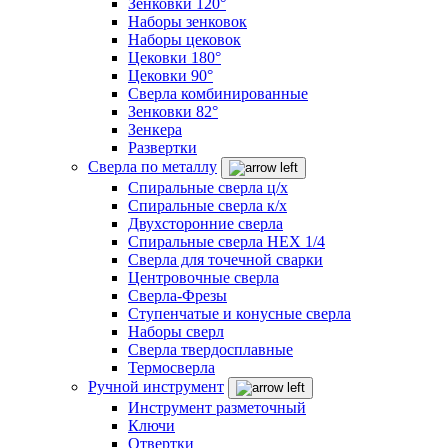
Зенковки 120°
Наборы зенковок
Наборы цековок
Цековки 180°
Цековки 90°
Сверла комбинированные
Зенковки 82°
Зенкера
Развертки
Сверла по металлу
Спиральные сверла ц/х
Спиральные сверла к/х
Двухсторонние сверла
Спиральные сверла HEX 1/4
Сверла для точечной сварки
Центровочные сверла
Сверла-Фрезы
Ступенчатые и конусные сверла
Наборы сверл
Сверла твердосплавные
Термосверла
Ручной инструмент
Инструмент разметочный
Ключи
Отвертки