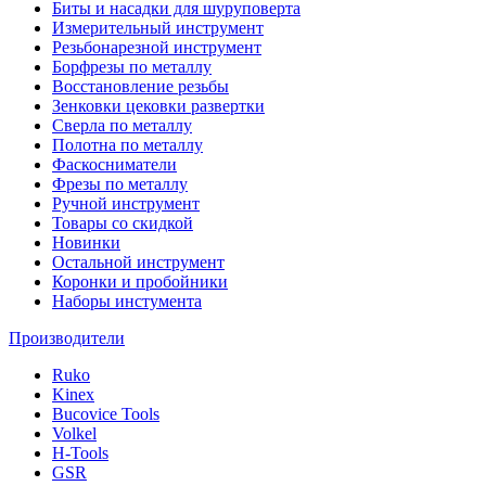
Биты и насадки для шуруповерта
Измерительный инструмент
Резьбонарезной инструмент
Борфрезы по металлу
Восстановление резьбы
Зенковки цековки развертки
Сверла по металлу
Полотна по металлу
Фаскосниматели
Фрезы по металлу
Ручной инструмент
Товары со скидкой
Новинки
Остальной инструмент
Коронки и пробойники
Наборы инстумента
Производители
Ruko
Kinex
Bucovice Tools
Volkel
H-Tools
GSR