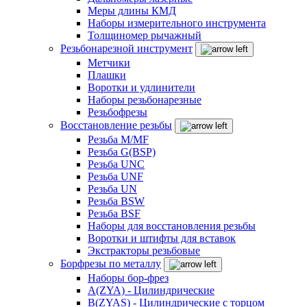
Меры длины КМД
Наборы измерительного инструмента
Толщиномер рычажный
Резьбонарезной инструмент
Метчики
Плашки
Воротки и удлинители
Наборы резьбонарезные
Резьбофрезы
Восстановление резьбы
Резьба M/MF
Резьба G(BSP)
Резьба UNC
Резьба UNF
Резьба UN
Резьба BSW
Резьба BSF
Наборы для восстановления резьбы
Воротки и штифты для вставок
Экстракторы резьбовые
Борфрезы по металлу
Наборы бор-фрез
A(ZYA) - Цилиндрические
B(ZYAS) - Цилиндрические с торцом