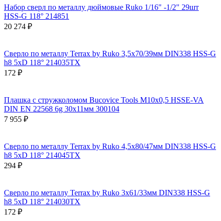
Набор сверл по металлу дюймовые Ruko 1/16" -1/2" 29шт
HSS-G 118° 214851
20 274 ₽
Сверло по металлу Terrax by Ruko 3,5x70/39мм DIN338 HSS-G
h8 5xD 118° 214035TX
172 ₽
Плашка с стружколомом Bucovice Tools М10х0,5 HSSE-VA
DIN EN 22568 6g 30х11мм 300104
7 955 ₽
Сверло по металлу Terrax by Ruko 4,5x80/47мм DIN338 HSS-G
h8 5xD 118° 214045TX
294 ₽
Сверло по металлу Terrax by Ruko 3x61/33мм DIN338 HSS-G
h8 5xD 118° 214030TX
172 ₽