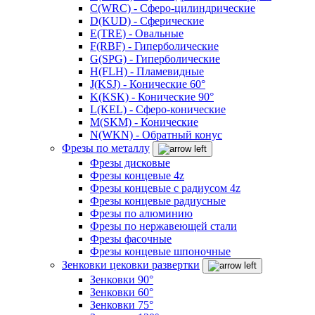
C(WRC) - Сферо-цилиндрические
D(KUD) - Сферические
E(TRE) - Овальные
F(RBF) - Гиперболические
G(SPG) - Гиперболические
H(FLH) - Пламевидные
J(KSJ) - Конические 60°
K(KSK) - Конические 90°
L(KEL) - Сферо-конические
M(SKM) - Конические
N(WKN) - Обратный конус
Фрезы по металлу
Фрезы дисковые
Фрезы концевые 4z
Фрезы концевые с радиусом 4z
Фрезы концевые радиусные
Фрезы по алюминию
Фрезы по нержавеющей стали
Фрезы фасочные
Фрезы концевые шпоночные
Зенковки цековки развертки
Зенковки 90°
Зенковки 60°
Зенковки 75°