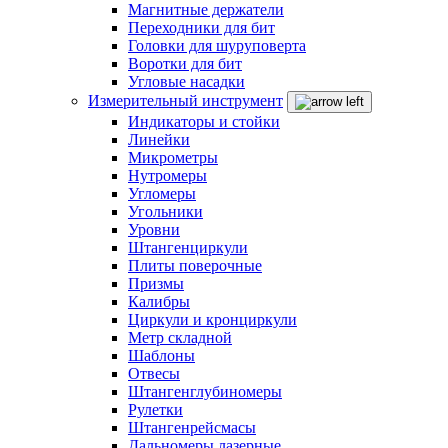
Магнитные держатели
Переходники для бит
Головки для шуруповерта
Воротки для бит
Угловые насадки
Измерительный инструмент
Индикаторы и стойки
Линейки
Микрометры
Нутромеры
Угломеры
Угольники
Уровни
Штангенциркули
Плиты поверочные
Призмы
Калибры
Циркули и кронциркули
Метр складной
Шаблоны
Отвесы
Штангенглубиномеры
Рулетки
Штангенрейсмасы
Дальномеры лазерные