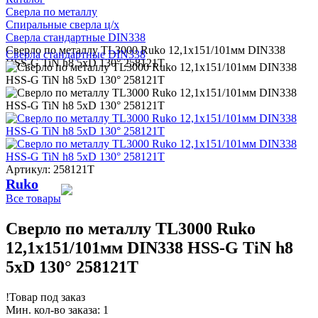
Сверла по металлу
Спиральные сверла ц/х
Сверла стандартные DIN338
Сверло по металлу TL3000 Ruko 12,1x151/101мм DIN338
Сверла стандартные DIN338
HSS-G TiN h8 5xD 130° 258121T
Артикул: 258121T
Ruko
Все товары
Сверло по металлу TL3000 Ruko
12,1x151/101мм DIN338 HSS-G TiN h8
5xD 130° 258121T
!
Товар под заказ
Мин. кол-во заказа: 1