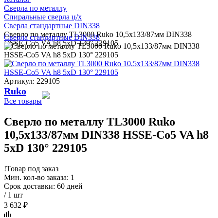
Сверла по металлу
Спиральные сверла ц/х
Сверла стандартные DIN338
Сверло по металлу TL3000 Ruko 10,5x133/87мм DIN338
Сверла стандартные DIN338
HSSE-Co5 VA h8 5xD 130° 229105
Артикул: 229105
Ruko
Все товары
Сверло по металлу TL3000 Ruko
10,5x133/87мм DIN338 HSSE-Co5 VA h8
5xD 130° 229105
!
Товар под заказ
Мин. кол-во заказа: 1
Срок доставки: 60 дней
/ 1 шт
3 632 ₽