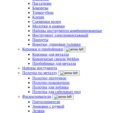
Пассатижи
Бокорезы
Тонкогубцы
Клещи
Съемники колец
Молотки и киянки
Наборы инструмента комбинированные
Инструмент электромонтажный
Пинцеты
Воротки, торцевые головки
Коронки и пробойники
Коронки для металла
Корончатые сверла Weldon
Пробойники для металла
Наборы инстумента
Полотна по металлу
Полотно ленточное
Полотно ножовочное
Полотна для лобзика
Полотна для сабельных пил
Фаскосниматели
Гратосниматели
Зенковки с ручкой
Лезвия