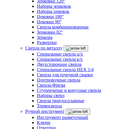
Зенковки 120°
Наборы зенковок
Наборы цековок
Цековки 180°
Цековки 90°
Сверла комбинированные
Зенковки 82°
Зенкера
Развертки
Сверла по металлу
Спиральные сверла ц/х
Спиральные сверла к/х
Двухсторонние сверла
Спиральные сверла HEX 1/4
Сверла для точечной сварки
Центровочные сверла
Сверла-Фрезы
Ступенчатые и конусные сверла
Наборы сверл
Сверла твердосплавные
Термосверла
Ручной инструмент
Инструмент разметочный
Ключи
Отвертки