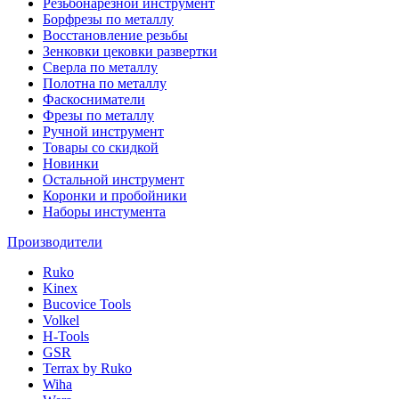
Резьбонарезной инструмент
Борфрезы по металлу
Восстановление резьбы
Зенковки цековки развертки
Сверла по металлу
Полотна по металлу
Фаскосниматели
Фрезы по металлу
Ручной инструмент
Товары со скидкой
Новинки
Остальной инструмент
Коронки и пробойники
Наборы инстумента
Производители
Ruko
Kinex
Bucovice Tools
Volkel
H-Tools
GSR
Terrax by Ruko
Wiha