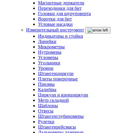
Магнитные держатели
Переходники для бит
Головки для шуруповерта
Воротки для бит
Угловые насадки
Измерительный инструмент
Индикаторы и стойки
Линейки
Микрометры
Нутромеры
Угломеры
Угольники
Уровни
Штангенциркули
Плиты поверочные
Призмы
Калибры
Циркули и кронциркули
Метр складной
Шаблоны
Отвесы
Штангенглубиномеры
Рулетки
Штангенрейсмасы
Дальномеры лазерные