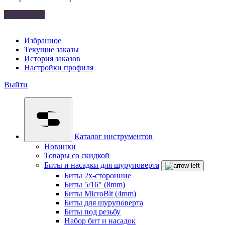
Удалить все
Избранное
Текущие заказы
История заказов
Настройки профиля
Выйти
Каталог инструментов
Новинки
Товары со скидкой
Биты и насадки для шуруповерта
Биты 2х-сторонние
Биты 5/16" (8mm)
Биты MicroBit (4mm)
Биты для шуруповерта
Биты под резьбу
Набор бит и насадок