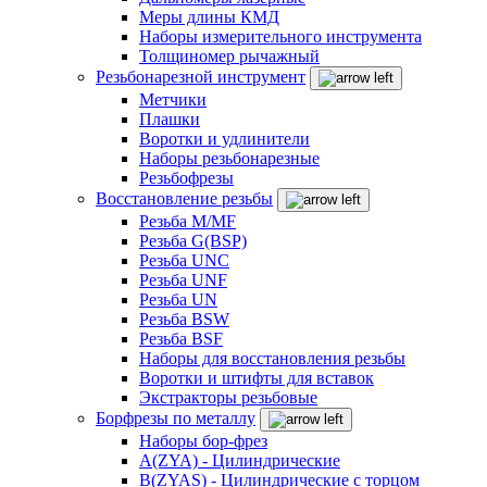
Меры длины КМД
Наборы измерительного инструмента
Толщиномер рычажный
Резьбонарезной инструмент
Метчики
Плашки
Воротки и удлинители
Наборы резьбонарезные
Резьбофрезы
Восстановление резьбы
Резьба M/MF
Резьба G(BSP)
Резьба UNC
Резьба UNF
Резьба UN
Резьба BSW
Резьба BSF
Наборы для восстановления резьбы
Воротки и штифты для вставок
Экстракторы резьбовые
Борфрезы по металлу
Наборы бор-фрез
A(ZYA) - Цилиндрические
B(ZYAS) - Цилиндрические с торцом