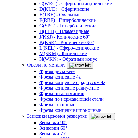
C(WRC) - Сферо-цилиндрические
D(KUD) - Сферические
E(TRE) - Овальные
F(RBF) - Гиперболические
G(SPG) - Гиперболические
H(FLH) - Пламевидные
J(KSJ) - Конические 60°
K(KSK) - Конические 90°
L(KEL) - Сферо-конические
M(SKM) - Конические
N(WKN) - Обратный конус
Фрезы по металлу
Фрезы дисковые
Фрезы концевые 4z
Фрезы концевые с радиусом 4z
Фрезы концевые радиусные
Фрезы по алюминию
Фрезы по нержавеющей стали
Фрезы фасочные
Фрезы концевые шпоночные
Зенковки цековки развертки
Зенковки 90°
Зенковки 60°
Зенковки 75°