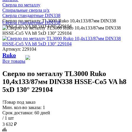
Сверла по металлу
Спиральные сверла ц/х
Сверла стандартные DIN338
Сверло по металлу TL3000 Ruko 10,4x133/87мм DIN338
Сверла стандартные DIN338
HSSE-Co5 VA h8 5xD 130° 229104
Артикул: 229104
Ruko
Все товары
Сверло по металлу TL3000 Ruko
10,4x133/87мм DIN338 HSSE-Co5 VA h8
5xD 130° 229104
!
Товар под заказ
Мин. кол-во заказа: 1
Срок доставки: 60 дней
/ 1 шт
3 632 ₽