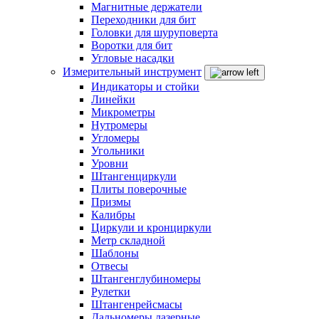
Магнитные держатели
Переходники для бит
Головки для шуруповерта
Воротки для бит
Угловые насадки
Измерительный инструмент
Индикаторы и стойки
Линейки
Микрометры
Нутромеры
Угломеры
Угольники
Уровни
Штангенциркули
Плиты поверочные
Призмы
Калибры
Циркули и кронциркули
Метр складной
Шаблоны
Отвесы
Штангенглубиномеры
Рулетки
Штангенрейсмасы
Дальномеры лазерные