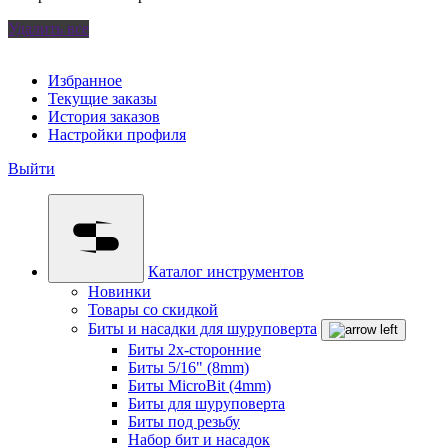
Удалить все
Избранное
Текущие заказы
История заказов
Настройки профиля
Выйти
Каталог инструментов
Новинки
Товары со скидкой
Биты и насадки для шуруповерта
Биты 2х-сторонние
Биты 5/16" (8mm)
Биты MicroBit (4mm)
Биты для шуруповерта
Биты под резьбу
Набор бит и насадок