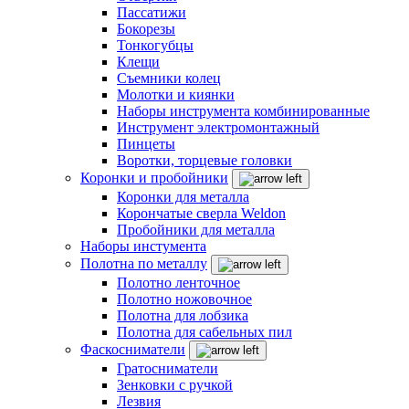
Пассатижи
Бокорезы
Тонкогубцы
Клещи
Съемники колец
Молотки и киянки
Наборы инструмента комбинированные
Инструмент электромонтажный
Пинцеты
Воротки, торцевые головки
Коронки и пробойники
Коронки для металла
Корончатые сверла Weldon
Пробойники для металла
Наборы инстумента
Полотна по металлу
Полотно ленточное
Полотно ножовочное
Полотна для лобзика
Полотна для сабельных пил
Фаскосниматели
Гратосниматели
Зенковки с ручкой
Лезвия