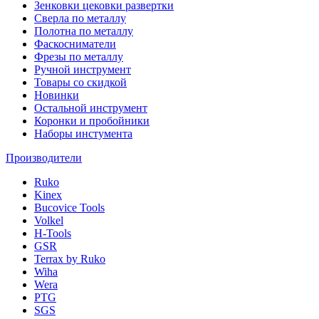
Зенковки цековки развертки
Сверла по металлу
Полотна по металлу
Фаскосниматели
Фрезы по металлу
Ручной инструмент
Товары со скидкой
Новинки
Остальной инструмент
Коронки и пробойники
Наборы инстумента
Производители
Ruko
Kinex
Bucovice Tools
Volkel
H-Tools
GSR
Terrax by Ruko
Wiha
Wera
PTG
SGS