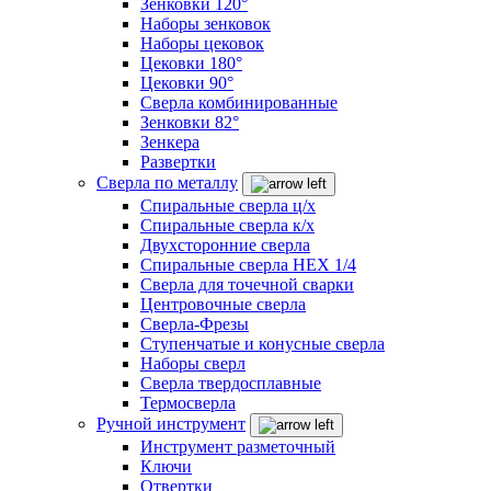
Зенковки 120°
Наборы зенковок
Наборы цековок
Цековки 180°
Цековки 90°
Сверла комбинированные
Зенковки 82°
Зенкера
Развертки
Сверла по металлу
Спиральные сверла ц/х
Спиральные сверла к/х
Двухсторонние сверла
Спиральные сверла HEX 1/4
Сверла для точечной сварки
Центровочные сверла
Сверла-Фрезы
Ступенчатые и конусные сверла
Наборы сверл
Сверла твердосплавные
Термосверла
Ручной инструмент
Инструмент разметочный
Ключи
Отвертки