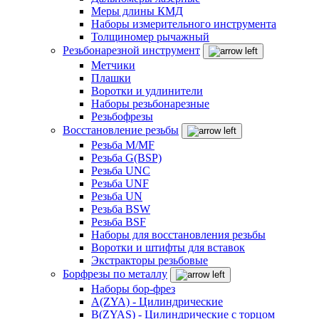
Меры длины КМД
Наборы измерительного инструмента
Толщиномер рычажный
Резьбонарезной инструмент
Метчики
Плашки
Воротки и удлинители
Наборы резьбонарезные
Резьбофрезы
Восстановление резьбы
Резьба M/MF
Резьба G(BSP)
Резьба UNC
Резьба UNF
Резьба UN
Резьба BSW
Резьба BSF
Наборы для восстановления резьбы
Воротки и штифты для вставок
Экстракторы резьбовые
Борфрезы по металлу
Наборы бор-фрез
A(ZYA) - Цилиндрические
B(ZYAS) - Цилиндрические с торцом