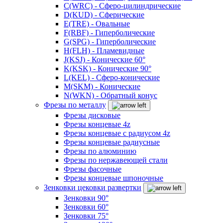
C(WRC) - Сферо-цилиндрические
D(KUD) - Сферические
E(TRE) - Овальные
F(RBF) - Гиперболические
G(SPG) - Гиперболические
H(FLH) - Пламевидные
J(KSJ) - Конические 60°
K(KSK) - Конические 90°
L(KEL) - Сферо-конические
M(SKM) - Конические
N(WKN) - Обратный конус
Фрезы по металлу
Фрезы дисковые
Фрезы концевые 4z
Фрезы концевые с радиусом 4z
Фрезы концевые радиусные
Фрезы по алюминию
Фрезы по нержавеющей стали
Фрезы фасочные
Фрезы концевые шпоночные
Зенковки цековки развертки
Зенковки 90°
Зенковки 60°
Зенковки 75°