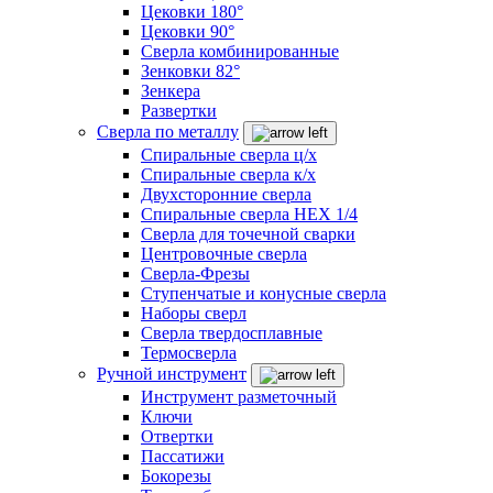
Цековки 180°
Цековки 90°
Сверла комбинированные
Зенковки 82°
Зенкера
Развертки
Сверла по металлу
Спиральные сверла ц/х
Спиральные сверла к/х
Двухсторонние сверла
Спиральные сверла HEX 1/4
Сверла для точечной сварки
Центровочные сверла
Сверла-Фрезы
Ступенчатые и конусные сверла
Наборы сверл
Сверла твердосплавные
Термосверла
Ручной инструмент
Инструмент разметочный
Ключи
Отвертки
Пассатижи
Бокорезы