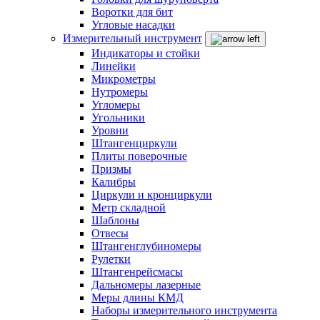
Воротки для бит
Угловые насадки
Измерительный инструмент
Индикаторы и стойки
Линейки
Микрометры
Нутромеры
Угломеры
Угольники
Уровни
Штангенциркули
Плиты поверочные
Призмы
Калибры
Циркули и кронциркули
Метр складной
Шаблоны
Отвесы
Штангенглубиномеры
Рулетки
Штангенрейсмасы
Дальномеры лазерные
Меры длины КМД
Наборы измерительного инструмента