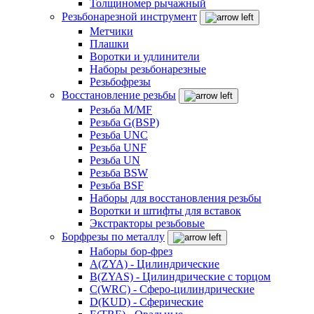
Толщиномер рычажный
Резьбонарезной инструмент
Метчики
Плашки
Воротки и удлинители
Наборы резьбонарезные
Резьбофрезы
Восстановление резьбы
Резьба M/MF
Резьба G(BSP)
Резьба UNC
Резьба UNF
Резьба UN
Резьба BSW
Резьба BSF
Наборы для восстановления резьбы
Воротки и штифты для вставок
Экстракторы резьбовые
Борфрезы по металлу
Наборы бор-фрез
A(ZYA) - Цилиндрические
B(ZYAS) - Цилиндрические с торцом
C(WRC) - Сферо-цилиндрические
D(KUD) - Сферические