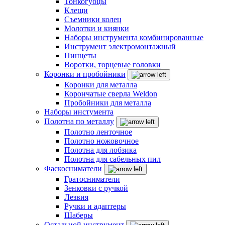
Тонкогубцы
Клещи
Съемники колец
Молотки и киянки
Наборы инструмента комбинированные
Инструмент электромонтажный
Пинцеты
Воротки, торцевые головки
Коронки и пробойники
Коронки для металла
Корончатые сверла Weldon
Пробойники для металла
Наборы инстумента
Полотна по металлу
Полотно ленточное
Полотно ножовочное
Полотна для лобзика
Полотна для сабельных пил
Фаскосниматели
Гратосниматели
Зенковки с ручкой
Лезвия
Ручки и адаптеры
Шаберы
Остальной инструмент