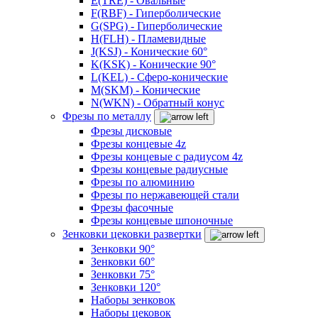
E(TRE) - Овальные
F(RBF) - Гиперболические
G(SPG) - Гиперболические
H(FLH) - Пламевидные
J(KSJ) - Конические 60°
K(KSK) - Конические 90°
L(KEL) - Сферо-конические
M(SKM) - Конические
N(WKN) - Обратный конус
Фрезы по металлу
Фрезы дисковые
Фрезы концевые 4z
Фрезы концевые с радиусом 4z
Фрезы концевые радиусные
Фрезы по алюминию
Фрезы по нержавеющей стали
Фрезы фасочные
Фрезы концевые шпоночные
Зенковки цековки развертки
Зенковки 90°
Зенковки 60°
Зенковки 75°
Зенковки 120°
Наборы зенковок
Наборы цековок