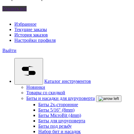
Удалить все
Избранное
Текущие заказы
История заказов
Настройки профиля
Выйти
Каталог инструментов
Новинки
Товары со скидкой
Биты и насадки для шуруповерта
Биты 2х-сторонние
Биты 5/16" (8mm)
Биты MicroBit (4mm)
Биты для шуруповерта
Биты под резьбу
Набор бит и насадок