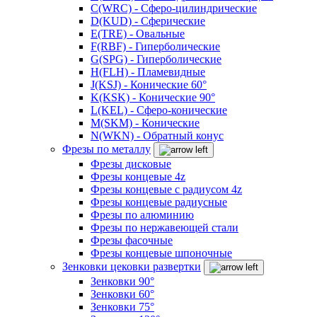
C(WRC) - Сферо-цилиндрические
D(KUD) - Сферические
E(TRE) - Овальные
F(RBF) - Гиперболические
G(SPG) - Гиперболические
H(FLH) - Пламевидные
J(KSJ) - Конические 60°
K(KSK) - Конические 90°
L(KEL) - Сферо-конические
M(SKM) - Конические
N(WKN) - Обратный конус
Фрезы по металлу
Фрезы дисковые
Фрезы концевые 4z
Фрезы концевые с радиусом 4z
Фрезы концевые радиусные
Фрезы по алюминию
Фрезы по нержавеющей стали
Фрезы фасочные
Фрезы концевые шпоночные
Зенковки цековки развертки
Зенковки 90°
Зенковки 60°
Зенковки 75°