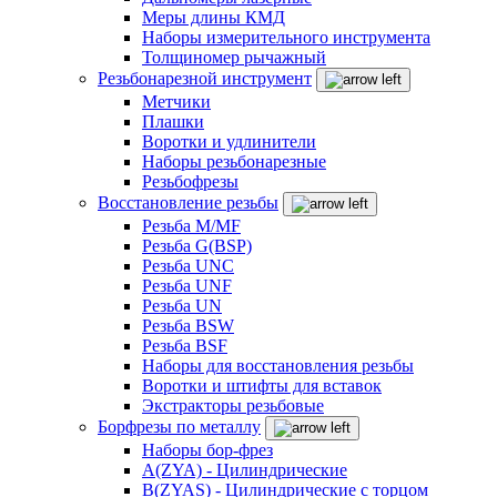
Меры длины КМД
Наборы измерительного инструмента
Толщиномер рычажный
Резьбонарезной инструмент
Метчики
Плашки
Воротки и удлинители
Наборы резьбонарезные
Резьбофрезы
Восстановление резьбы
Резьба M/MF
Резьба G(BSP)
Резьба UNC
Резьба UNF
Резьба UN
Резьба BSW
Резьба BSF
Наборы для восстановления резьбы
Воротки и штифты для вставок
Экстракторы резьбовые
Борфрезы по металлу
Наборы бор-фрез
A(ZYA) - Цилиндрические
B(ZYAS) - Цилиндрические с торцом