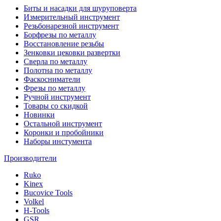
Биты и насадки для шуруповерта
Измерительный инструмент
Резьбонарезной инструмент
Борфрезы по металлу
Восстановление резьбы
Зенковки цековки развертки
Сверла по металлу
Полотна по металлу
Фаскосниматели
Фрезы по металлу
Ручной инструмент
Товары со скидкой
Новинки
Остальной инструмент
Коронки и пробойники
Наборы инстумента
Производители
Ruko
Kinex
Bucovice Tools
Volkel
H-Tools
GSR