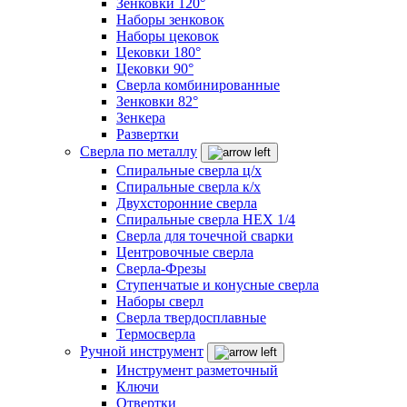
Зенковки 120°
Наборы зенковок
Наборы цековок
Цековки 180°
Цековки 90°
Сверла комбинированные
Зенковки 82°
Зенкера
Развертки
Сверла по металлу
Спиральные сверла ц/х
Спиральные сверла к/х
Двухсторонние сверла
Спиральные сверла HEX 1/4
Сверла для точечной сварки
Центровочные сверла
Сверла-Фрезы
Ступенчатые и конусные сверла
Наборы сверл
Сверла твердосплавные
Термосверла
Ручной инструмент
Инструмент разметочный
Ключи
Отвертки