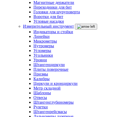
Магнитные держатели
Переходники для бит
Головки для шуруповерта
Воротки для бит
Угловые насадки
Измерительный инструмент
Индикаторы и стойки
Линейки
Микрометры
Нутромеры
Угломеры
Угольники
Уровни
Штангенциркули
Плиты поверочные
Призмы
Калибры
Циркули и кронциркули
Метр складной
Шаблоны
Отвесы
Штангенглубиномеры
Рулетки
Штангенрейсмасы
Дальномеры лазерные