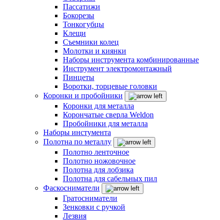
Пассатижи
Бокорезы
Тонкогубцы
Клещи
Съемники колец
Молотки и киянки
Наборы инструмента комбинированные
Инструмент электромонтажный
Пинцеты
Воротки, торцевые головки
Коронки и пробойники
Коронки для металла
Корончатые сверла Weldon
Пробойники для металла
Наборы инстумента
Полотна по металлу
Полотно ленточное
Полотно ножовочное
Полотна для лобзика
Полотна для сабельных пил
Фаскосниматели
Гратосниматели
Зенковки с ручкой
Лезвия