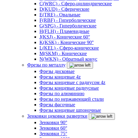
C(WRC) - Сферо-цилиндрические
D(KUD) - Сферические
E(TRE) - Овальные
F(RBF) - Гиперболические
G(SPG) - Гиперболические
H(FLH) - Пламевидные
J(KSJ) - Конические 60°
K(KSK) - Конические 90°
L(KEL) - Сферо-конические
M(SKM) - Конические
N(WKN) - Обратный конус
Фрезы по металлу
Фрезы дисковые
Фрезы концевые 4z
Фрезы концевые с радиусом 4z
Фрезы концевые радиусные
Фрезы по алюминию
Фрезы по нержавеющей стали
Фрезы фасочные
Фрезы концевые шпоночные
Зенковки цековки развертки
Зенковки 90°
Зенковки 60°
Зенковки 75°