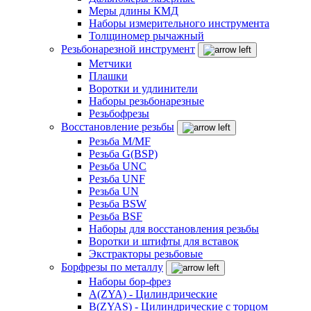
Меры длины КМД
Наборы измерительного инструмента
Толщиномер рычажный
Резьбонарезной инструмент
Метчики
Плашки
Воротки и удлинители
Наборы резьбонарезные
Резьбофрезы
Восстановление резьбы
Резьба M/MF
Резьба G(BSP)
Резьба UNC
Резьба UNF
Резьба UN
Резьба BSW
Резьба BSF
Наборы для восстановления резьбы
Воротки и штифты для вставок
Экстракторы резьбовые
Борфрезы по металлу
Наборы бор-фрез
A(ZYA) - Цилиндрические
B(ZYAS) - Цилиндрические с торцом