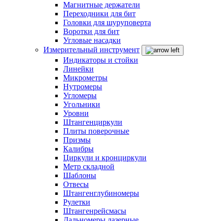
Магнитные держатели
Переходники для бит
Головки для шуруповерта
Воротки для бит
Угловые насадки
Измерительный инструмент
Индикаторы и стойки
Линейки
Микрометры
Нутромеры
Угломеры
Угольники
Уровни
Штангенциркули
Плиты поверочные
Призмы
Калибры
Циркули и кронциркули
Метр складной
Шаблоны
Отвесы
Штангенглубиномеры
Рулетки
Штангенрейсмасы
Дальномеры лазерные