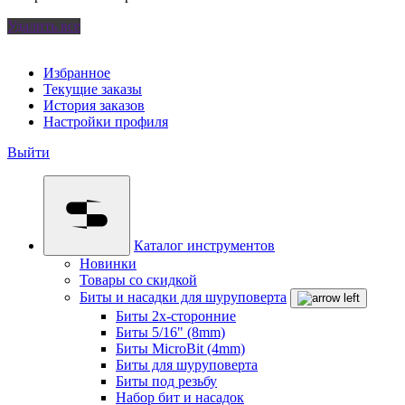
Удалить все
Избранное
Текущие заказы
История заказов
Настройки профиля
Выйти
Каталог инструментов
Новинки
Товары со скидкой
Биты и насадки для шуруповерта
Биты 2х-сторонние
Биты 5/16" (8mm)
Биты MicroBit (4mm)
Биты для шуруповерта
Биты под резьбу
Набор бит и насадок