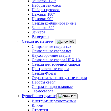
Зенковки 120°
Наборы зенковок
Наборы цековок
Цековки 180°
Цековки 90°
Сверла комбинированные
Зенковки 82°
Зенкера
Развертки
Сверла по металлу
Спиральные сверла ц/х
Спиральные сверла к/х
Двухсторонние сверла
Спиральные сверла HEX 1/4
Сверла для точечной сварки
Центровочные сверла
Сверла-Фрезы
Ступенчатые и конусные сверла
Наборы сверл
Сверла твердосплавные
Термосверла
Ручной инструмент
Инструмент разметочный
Ключи
Отвертки