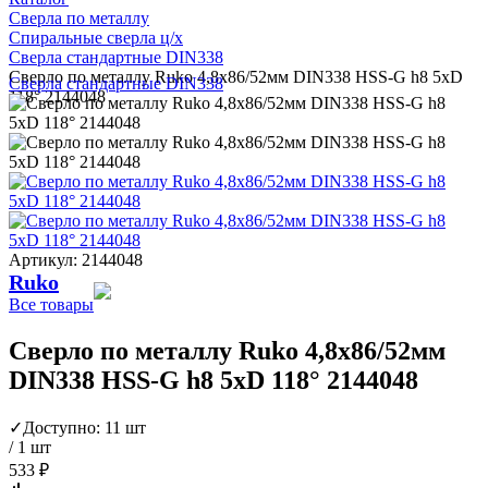
Сверла по металлу
Спиральные сверла ц/х
Сверла стандартные DIN338
Сверло по металлу Ruko 4,8x86/52мм DIN338 HSS-G h8 5xD
Сверла стандартные DIN338
118° 2144048
Артикул: 2144048
Ruko
Все товары
Сверло по металлу Ruko 4,8x86/52мм
DIN338 HSS-G h8 5xD 118° 2144048
✓
Доступно: 11 шт
/ 1 шт
533 ₽