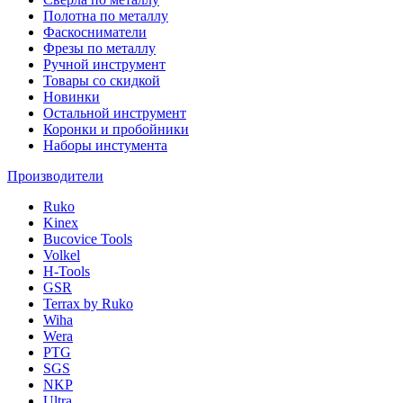
Полотна по металлу
Фаскосниматели
Фрезы по металлу
Ручной инструмент
Товары со скидкой
Новинки
Остальной инструмент
Коронки и пробойники
Наборы инстумента
Производители
Ruko
Kinex
Bucovice Tools
Volkel
H-Tools
GSR
Terrax by Ruko
Wiha
Wera
PTG
SGS
NKP
Ultra