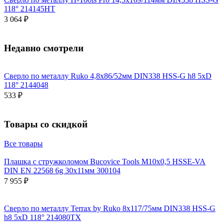
118° 214145HT
3 064 ₽
Недавно смотрели
Сверло по металлу Ruko 4,8x86/52мм DIN338 HSS-G h8 5xD
118° 2144048
533 ₽
Товары со скидкой
Все товары
Плашка с стружколомом Bucovice Tools М10х0,5 HSSE-VA
DIN EN 22568 6g 30х11мм 300104
7 955 ₽
Сверло по металлу Terrax by Ruko 8x117/75мм DIN338 HSS-G
h8 5xD 118° 214080TX