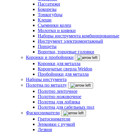
Пассатижи
Бокорезы
Тонкогубцы
Клещи
Съемники колец
Молотки и киянки
Наборы инструмента комбинированные
Инструмент электромонтажный
Пинцеты
Воротки, торцевые головки
Коронки и пробойники
Коронки для металла
Корончатые сверла Weldon
Пробойники для металла
Наборы инстумента
Полотна по металлу
Полотно ленточное
Полотно ножовочное
Полотна для лобзика
Полотна для сабельных пил
Фаскосниматели
Гратосниматели
Зенковки с ручкой
Лезвия