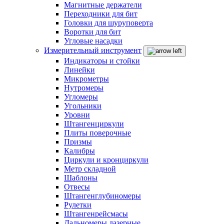
Магнитные держатели
Переходники для бит
Головки для шуруповерта
Воротки для бит
Угловые насадки
Измерительный инструмент
Индикаторы и стойки
Линейки
Микрометры
Нутромеры
Угломеры
Угольники
Уровни
Штангенциркули
Плиты поверочные
Призмы
Калибры
Циркули и кронциркули
Метр складной
Шаблоны
Отвесы
Штангенглубиномеры
Рулетки
Штангенрейсмасы
Дальномеры лазерные