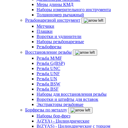
Меры длины КМД
Наборы измерительного инструмента
Толщиномер рычажный
Резьбонарезной инструмент
Метчики
Плашки
Воротки и удлинители
Наборы резьбонарезные
Резьбофрезы
Восстановление резьбы
Резьба M/MF
Резьба G(BSP)
Резьба UNC
Резьба UNF
Резьба UN
Резьба BSW
Резьба BSF
Наборы для восстановления резьбы
Воротки и штифты для вставок
Экстракторы резьбовые
Борфрезы по металлу
Наборы бор-фрез
A(ZYA) - Цилиндрические
B(ZYAS) - Цилиндрические с торцом