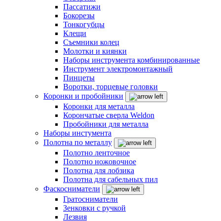
Пассатижи
Бокорезы
Тонкогубцы
Клещи
Съемники колец
Молотки и киянки
Наборы инструмента комбинированные
Инструмент электромонтажный
Пинцеты
Воротки, торцевые головки
Коронки и пробойники
Коронки для металла
Корончатые сверла Weldon
Пробойники для металла
Наборы инстумента
Полотна по металлу
Полотно ленточное
Полотно ножовочное
Полотна для лобзика
Полотна для сабельных пил
Фаскосниматели
Гратосниматели
Зенковки с ручкой
Лезвия