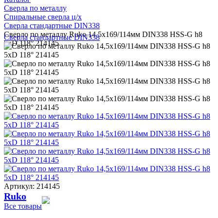
Сверла по металлу
Спиральные сверла ц/х
Сверла стандартные DIN338
Сверло по металлу Ruko 14,5x169/114мм DIN338 HSS-G h8
Сверла стандартные DIN338
5xD 118° 214145
Артикул: 214145
Ruko
Все товары