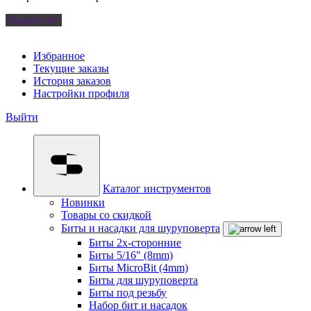
Удалить все
Избранное
Текущие заказы
История заказов
Настройки профиля
Выйти
Каталог инструментов
Новинки
Товары со скидкой
Биты и насадки для шуруповерта
Биты 2х-сторонние
Биты 5/16" (8mm)
Биты MicroBit (4mm)
Биты для шуруповерта
Биты под резьбу
Набор бит и насадок