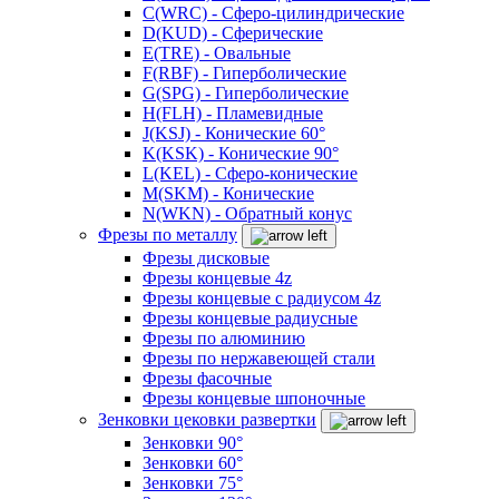
C(WRC) - Сферо-цилиндрические
D(KUD) - Сферические
E(TRE) - Овальные
F(RBF) - Гиперболические
G(SPG) - Гиперболические
H(FLH) - Пламевидные
J(KSJ) - Конические 60°
K(KSK) - Конические 90°
L(KEL) - Сферо-конические
M(SKM) - Конические
N(WKN) - Обратный конус
Фрезы по металлу
Фрезы дисковые
Фрезы концевые 4z
Фрезы концевые с радиусом 4z
Фрезы концевые радиусные
Фрезы по алюминию
Фрезы по нержавеющей стали
Фрезы фасочные
Фрезы концевые шпоночные
Зенковки цековки развертки
Зенковки 90°
Зенковки 60°
Зенковки 75°