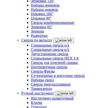
Зенковки 120°
Наборы зенковок
Наборы цековок
Цековки 180°
Цековки 90°
Сверла комбинированные
Зенковки 82°
Зенкера
Развертки
Сверла по металлу
Спиральные сверла ц/х
Спиральные сверла к/х
Двухсторонние сверла
Спиральные сверла HEX 1/4
Сверла для точечной сварки
Центровочные сверла
Сверла-Фрезы
Ступенчатые и конусные сверла
Наборы сверл
Сверла твердосплавные
Термосверла
Ручной инструмент
Инструмент разметочный
Ключи
Отвертки