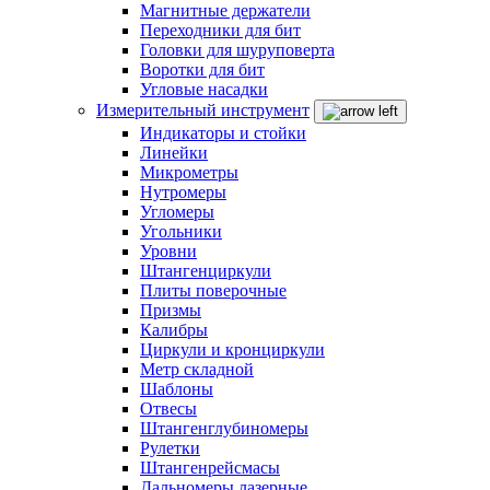
Магнитные держатели
Переходники для бит
Головки для шуруповерта
Воротки для бит
Угловые насадки
Измерительный инструмент
Индикаторы и стойки
Линейки
Микрометры
Нутромеры
Угломеры
Угольники
Уровни
Штангенциркули
Плиты поверочные
Призмы
Калибры
Циркули и кронциркули
Метр складной
Шаблоны
Отвесы
Штангенглубиномеры
Рулетки
Штангенрейсмасы
Дальномеры лазерные