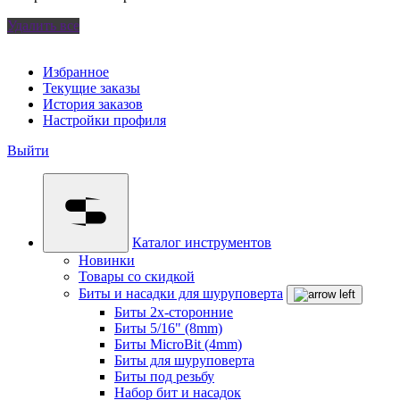
Удалить все
Избранное
Текущие заказы
История заказов
Настройки профиля
Выйти
Каталог инструментов
Новинки
Товары со скидкой
Биты и насадки для шуруповерта
Биты 2х-сторонние
Биты 5/16" (8mm)
Биты MicroBit (4mm)
Биты для шуруповерта
Биты под резьбу
Набор бит и насадок