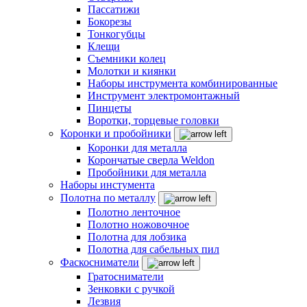
Пассатижи
Бокорезы
Тонкогубцы
Клещи
Съемники колец
Молотки и киянки
Наборы инструмента комбинированные
Инструмент электромонтажный
Пинцеты
Воротки, торцевые головки
Коронки и пробойники
Коронки для металла
Корончатые сверла Weldon
Пробойники для металла
Наборы инстумента
Полотна по металлу
Полотно ленточное
Полотно ножовочное
Полотна для лобзика
Полотна для сабельных пил
Фаскосниматели
Гратосниматели
Зенковки с ручкой
Лезвия