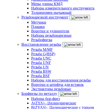
Меры длины КМД
Наборы измерительного инструмента
Толщиномер рычажный
Резьбонарезной инструмент
Метчики
Плашки
Воротки и удлинители
Наборы резьбонарезные
Резьбофрезы
Восстановление резьбы
Резьба M/MF
Резьба G(BSP)
Резьба UNC
Резьба UNF
Резьба UN
Резьба BSW
Резьба BSF
Наборы для восстановления резьбы
Воротки и штифты для вставок
Экстракторы резьбовые
Борфрезы по металлу
Наборы бор-фрез
A(ZYA) - Цилиндрические
B(ZYAS) - Цилиндрические с торцом