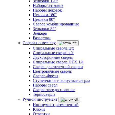
Зенковки 120°
Наборы зенковок
Наборы цековок
Цековки 180°
Цековки 90°
Сверла комбинированные
Зенковки 82°
Зенкера
Развертки
Сверла по металлу
Спиральные сверла ц/х
Спиральные сверла к/х
Двухсторонние сверла
Спиральные сверла HEX 1/4
Сверла для точечной сварки
Центровочные сверла
Сверла-Фрезы
Ступенчатые и конусные сверла
Наборы сверл
Сверла твердосплавные
Термосверла
Ручной инструмент
Инструмент разметочный
Ключи
Отвертки