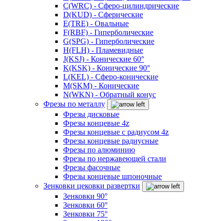
C(WRC) - Сферо-цилиндрические
D(KUD) - Сферические
E(TRE) - Овальные
F(RBF) - Гиперболические
G(SPG) - Гиперболические
H(FLH) - Пламевидные
J(KSJ) - Конические 60°
K(KSK) - Конические 90°
L(KEL) - Сферо-конические
M(SKM) - Конические
N(WKN) - Обратный конус
Фрезы по металлу
Фрезы дисковые
Фрезы концевые 4z
Фрезы концевые с радиусом 4z
Фрезы концевые радиусные
Фрезы по алюминию
Фрезы по нержавеющей стали
Фрезы фасочные
Фрезы концевые шпоночные
Зенковки цековки развертки
Зенковки 90°
Зенковки 60°
Зенковки 75°