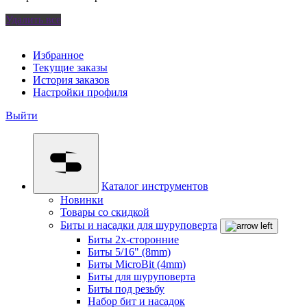
Удалить все
Избранное
Текущие заказы
История заказов
Настройки профиля
Выйти
Каталог инструментов
Новинки
Товары со скидкой
Биты и насадки для шуруповерта
Биты 2х-сторонние
Биты 5/16" (8mm)
Биты MicroBit (4mm)
Биты для шуруповерта
Биты под резьбу
Набор бит и насадок