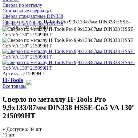
Сверла по металлу
Спиральные сверла ц/х
Сверла стандартные DIN338
Сверло по металлу H-Tools Pro 9,9x133/87мм DIN338 HSSE-
Сверла стандартные DIN338
Co5 VA 130° 215099HT
Артикул: 215099HT
H-Tools
Все товары
Сверло по металлу H-Tools Pro
9,9x133/87мм DIN338 HSSE-Co5 VA 130°
215099HT
✓
Доступно: 34 шт
/ 1 шт