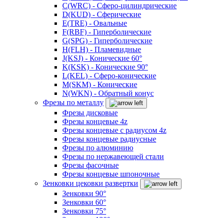
C(WRC) - Сферо-цилиндрические
D(KUD) - Сферические
E(TRE) - Овальные
F(RBF) - Гиперболические
G(SPG) - Гиперболические
H(FLH) - Пламевидные
J(KSJ) - Конические 60°
K(KSK) - Конические 90°
L(KEL) - Сферо-конические
M(SKM) - Конические
N(WKN) - Обратный конус
Фрезы по металлу
Фрезы дисковые
Фрезы концевые 4z
Фрезы концевые с радиусом 4z
Фрезы концевые радиусные
Фрезы по алюминию
Фрезы по нержавеющей стали
Фрезы фасочные
Фрезы концевые шпоночные
Зенковки цековки развертки
Зенковки 90°
Зенковки 60°
Зенковки 75°