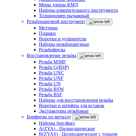
Меры длины КМД
Наборы измерительного инструмента
Толщиномер рычажный
Резьбонарезной инструмент
Метчики
Плашки
Воротки и удлинители
Наборы резьбонарезные
Резьбофрезы
Восстановление резьбы
Резьба M/MF
Резьба G(BSP)
Резьба UNC
Резьба UNF
Резьба UN
Резьба BSW
Резьба BSF
Наборы для восстановления резьбы
Воротки и штифты для вставок
Экстракторы резьбовые
Борфрезы по металлу
Наборы бор-фрез
A(ZYA) - Цилиндрические
B(ZYAS) - Цилиндрические с торцом