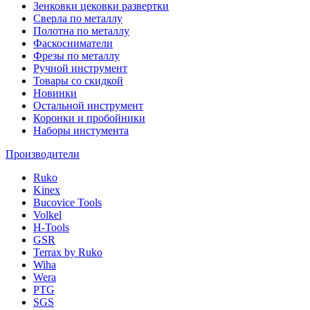
Зенковки цековки развертки
Сверла по металлу
Полотна по металлу
Фаскосниматели
Фрезы по металлу
Ручной инструмент
Товары со скидкой
Новинки
Остальной инструмент
Коронки и пробойники
Наборы инстумента
Производители
Ruko
Kinex
Bucovice Tools
Volkel
H-Tools
GSR
Terrax by Ruko
Wiha
Wera
PTG
SGS