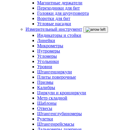
Магнитные держатели
Переходники для бит
Головки для шуруповерта
Воротки для бит
Угловые насадки
Измерительный инструмент
Индикаторы и стойки
Линейки
Микрометры
Нутромеры
Угломеры
Угольники
Уровни
Штангенциркули
Плиты поверочные
Призмы
Калибры
Циркули и кронциркули
Метр складной
Шаблоны
Отвесы
Штангенглубиномеры
Рулетки
Штангенрейсмасы
Дальномеры лазерные