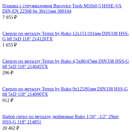
Плашка с стружколомом Bucovice Tools М10х0,5 HSSE-VA
DIN EN 22568 6g 30х11мм 300104
7 955 ₽
Сверло по металлу Terrax by Ruko 12x151/101мм DIN338 HSS-
G h8 5xD 118° 214120TX
1 655 ₽
Сверло по металлу Terrax by Ruko 4,5x80/47мм DIN338 HSS-G
h8 5xD 118° 214045TX
296 ₽
Сверло по металлу Terrax by Ruko 9x125/81мм DIN338 HSS-G
h8 5xD 118° 214090TX
912 ₽
Набор сверл по металлу дюймовые Ruko 1/16" -1/2" 29шт
HSS-G 118° 214851
20 462 ₽