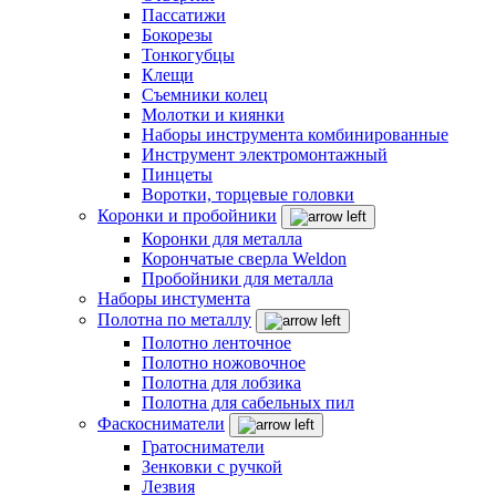
Пассатижи
Бокорезы
Тонкогубцы
Клещи
Съемники колец
Молотки и киянки
Наборы инструмента комбинированные
Инструмент электромонтажный
Пинцеты
Воротки, торцевые головки
Коронки и пробойники
Коронки для металла
Корончатые сверла Weldon
Пробойники для металла
Наборы инстумента
Полотна по металлу
Полотно ленточное
Полотно ножовочное
Полотна для лобзика
Полотна для сабельных пил
Фаскосниматели
Гратосниматели
Зенковки с ручкой
Лезвия