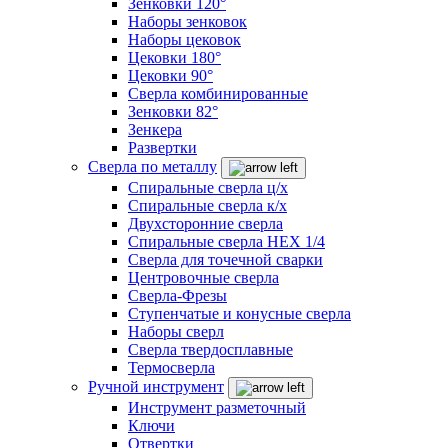
Зенковки 120°
Наборы зенковок
Наборы цековок
Цековки 180°
Цековки 90°
Сверла комбинированные
Зенковки 82°
Зенкера
Развертки
Сверла по металлу
Спиральные сверла ц/х
Спиральные сверла к/х
Двухсторонние сверла
Спиральные сверла HEX 1/4
Сверла для точечной сварки
Центровочные сверла
Сверла-Фрезы
Ступенчатые и конусные сверла
Наборы сверл
Сверла твердосплавные
Термосверла
Ручной инструмент
Инструмент разметочный
Ключи
Отвертки