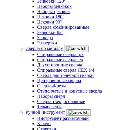
Зенковки 120°
Наборы зенковок
Наборы цековок
Цековки 180°
Цековки 90°
Сверла комбинированные
Зенковки 82°
Зенкера
Развертки
Сверла по металлу
Спиральные сверла ц/х
Спиральные сверла к/х
Двухсторонние сверла
Спиральные сверла HEX 1/4
Сверла для точечной сварки
Центровочные сверла
Сверла-Фрезы
Ступенчатые и конусные сверла
Наборы сверл
Сверла твердосплавные
Термосверла
Ручной инструмент
Инструмент разметочный
Ключи
Отвертки