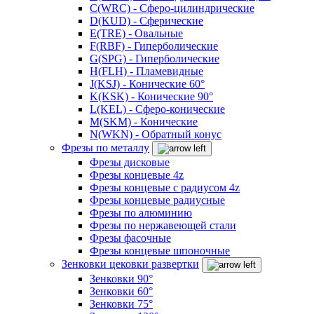
C(WRC) - Сферо-цилиндрические
D(KUD) - Сферические
E(TRE) - Овальные
F(RBF) - Гиперболические
G(SPG) - Гиперболические
H(FLH) - Пламевидные
J(KSJ) - Конические 60°
K(KSK) - Конические 90°
L(KEL) - Сферо-конические
M(SKM) - Конические
N(WKN) - Обратный конус
Фрезы по металлу
Фрезы дисковые
Фрезы концевые 4z
Фрезы концевые с радиусом 4z
Фрезы концевые радиусные
Фрезы по алюминию
Фрезы по нержавеющей стали
Фрезы фасочные
Фрезы концевые шпоночные
Зенковки цековки развертки
Зенковки 90°
Зенковки 60°
Зенковки 75°