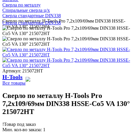
Сверла по металлу
Спиральные сверла ц/х
Сверла стандартные DIN338
Сверло по металлу H-Tools Pro 7,2x109/69мм DIN338 HSSE-
Сверла стандартные DIN338
Co5 VA 130° 215072HT
Артикул: 215072HT
H-Tools
Все товары
Сверло по металлу H-Tools Pro
7,2x109/69мм DIN338 HSSE-Co5 VA 130°
215072HT
!
Товар под заказ
Мин. кол-во заказа: 1