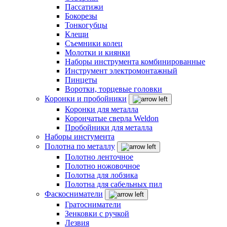
Пассатижи
Бокорезы
Тонкогубцы
Клещи
Съемники колец
Молотки и киянки
Наборы инструмента комбинированные
Инструмент электромонтажный
Пинцеты
Воротки, торцевые головки
Коронки и пробойники
Коронки для металла
Корончатые сверла Weldon
Пробойники для металла
Наборы инстумента
Полотна по металлу
Полотно ленточное
Полотно ножовочное
Полотна для лобзика
Полотна для сабельных пил
Фаскосниматели
Гратосниматели
Зенковки с ручкой
Лезвия