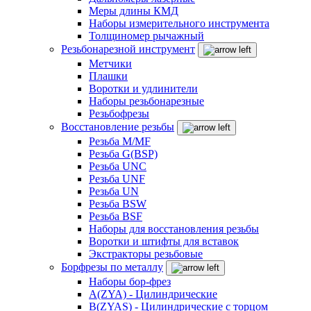
Меры длины КМД
Наборы измерительного инструмента
Толщиномер рычажный
Резьбонарезной инструмент
Метчики
Плашки
Воротки и удлинители
Наборы резьбонарезные
Резьбофрезы
Восстановление резьбы
Резьба M/MF
Резьба G(BSP)
Резьба UNC
Резьба UNF
Резьба UN
Резьба BSW
Резьба BSF
Наборы для восстановления резьбы
Воротки и штифты для вставок
Экстракторы резьбовые
Борфрезы по металлу
Наборы бор-фрез
A(ZYA) - Цилиндрические
B(ZYAS) - Цилиндрические с торцом