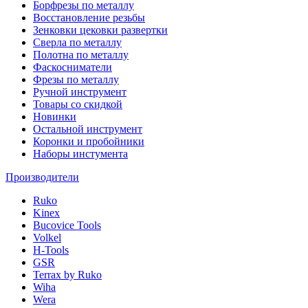
Борфрезы по металлу
Восстановление резьбы
Зенковки цековки развертки
Сверла по металлу
Полотна по металлу
Фаскосниматели
Фрезы по металлу
Ручной инструмент
Товары со скидкой
Новинки
Остальной инструмент
Коронки и пробойники
Наборы инстумента
Производители
Ruko
Kinex
Bucovice Tools
Volkel
H-Tools
GSR
Terrax by Ruko
Wiha
Wera