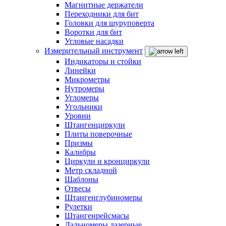
Магнитные держатели
Переходники для бит
Головки для шуруповерта
Воротки для бит
Угловые насадки
Измерительный инструмент
Индикаторы и стойки
Линейки
Микрометры
Нутромеры
Угломеры
Угольники
Уровни
Штангенциркули
Плиты поверочные
Призмы
Калибры
Циркули и кронциркули
Метр складной
Шаблоны
Отвесы
Штангенглубиномеры
Рулетки
Штангенрейсмасы
Дальномеры лазерные