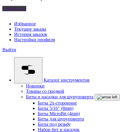
Удалить все
Избранное
Текущие заказы
История заказов
Настройки профиля
Выйти
Каталог инструментов
Новинки
Товары со скидкой
Биты и насадки для шуруповерта
Биты 2х-сторонние
Биты 5/16" (8mm)
Биты MicroBit (4mm)
Биты для шуруповерта
Биты под резьбу
Набор бит и насадок